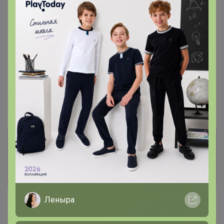
защиты от солнца на суше и
Floresan водостойкий SPF
на море детский Africa Kids
50, 160 мл
SPF 50, 150 мл
Информация о заказах доступна
лишь членам клуба
Показать
Леныра