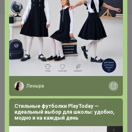
Самые желанные
Леныра
Стильные футболки PlayToday —
идеальный выбор для школы: удобно,
Финальная цена
Скидка
модно и на каждый день
232,96р
292,81р
Солнцезащитный крем для
Солнцезащитный спрей