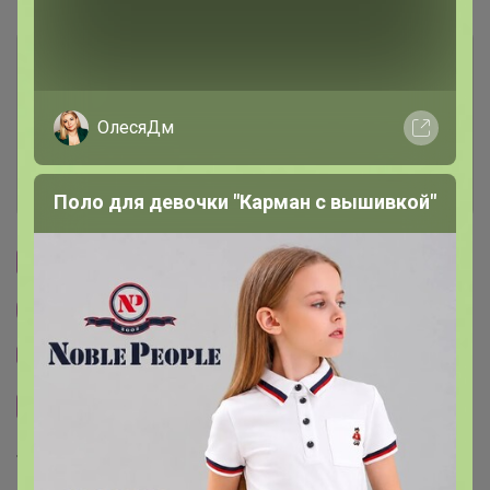
Условия участия
Ключевые даты
ОлесяДм
История проведённых выкупов
Поло для девочки "Карман с вышивкой"
Cтраничка организатора
Другие СП организатора Джилка
Тема отзывов
Сайт закупки
Торговые марки