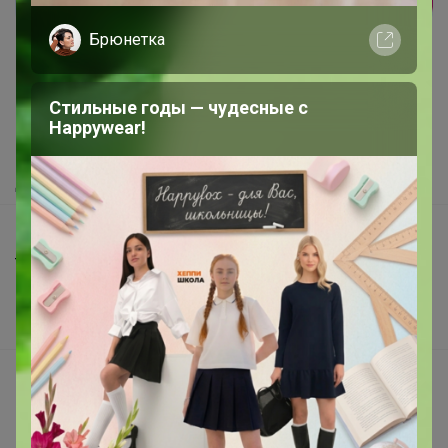
Реклама
Брюнетка
Как здесь все устроено?
Стильные годы — чудесные с
Как сделать заказ?
Happywear!
Как получить?
Доставка
Шоурумы
Торговые марки
Наша команда
В наличии
Подарочные сертификаты
Реклама на сайте
Поставщикам