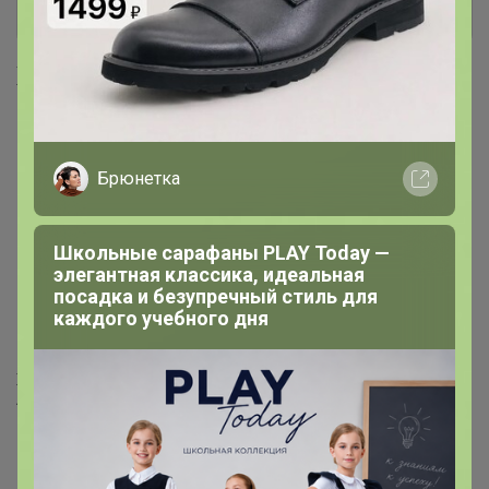
+ Ещё 87 каталогов
Хиты продаж
Брюнетка
Школьные сарафаны PLAY Today —
элегантная классика, идеальная
посадка и безупречный стиль для
каждого учебного дня
93,74р
163,4р
Хвойный концентрат Dr.
Цена за 100 уп. Салфетка
Aqua «Пихта + Сосна», 850 г
спиртовая, одноразовая,
антисептическая из
нетканого материала, 56×65
мм, 1 шт.