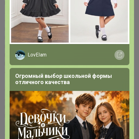
Paw Patrol™
Hasbro™
Luazon Home™
БУКВА-ЛЕНД™
Лесная мастерская™
Мастер К™
Маша и Медведь™
Синий трактор™
Смешарики™
AKUBA™
Эксмо™
Издательский дом ПИТЕР™
Эксмодетство™
Издательский дом «Самокат»™
БОМБОРА™
Fanzon™
Комильфо™
МОЗАИКА-СИНТЕЗ™
LovEIam
Издательская группа АСТ™
Bestway™
INTEX™
SAFEX™
Мой выбор™
Рецепты дедушки Никиты™
Добропаровъ™
Greengo™
ЭТЕЛЬ™
ДОЛЯНА™
LoveLife™
Огромный выбор школьной формы
Экономь и Я™
Крошка Я™
Уральская мануфактура™
отличного качества
Страна Карнавалия™
Хорошие сувениры™
Альтернатива™
Эврики™
IDEA™
Evis™
ERGOPOWER™
BIC™
ArtFox™
ARTLAVKA™
Calligrata™
Paw Patrol™
MARVEL™
LANCER™
Школа талантов™
Лесная мастерская™
Маша и Медведь™
Синий трактор™
ЛАС ИГРАС™
Queen fair™
POMPOSHKI™
WOOW TOYS™