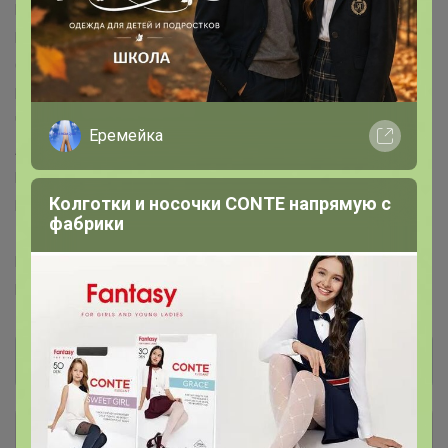
Крошка Я™
Дарите счастье™
Школа Талантов™
Mum&Baby™
ТУНДРА™
Royal Garden™
Family look™
Соломон™
Like me™
Семейные традиции™
Весёлые липучки™
Страна Карнавалия™
Чистое счастье™
TAS-PROM™
Керамика ручной работы™
Еремейка
Adelica™
Дорого внимание™
KONFINETTA™
Красная глина™
Luminarc™
ONLITOP™
YUGANA™
Колготки и носочки CONTE напрямую с
PROGRESS™
Sangh Micio™
ZABIAKA™
TEXTURA™
фабрики
ZAIN™
PUMA™
Adidas™
Centrum™
L-CRAFT™
El™
Masta™
FABRETTI™
Leo Ventoni™
Puzzle™
Puzzle Time™
Collorista™
Общий каталог