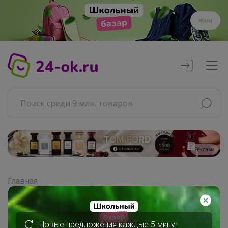
Жми
Реклама
Главная
Совместные покупки
АРХИВ СП
ВЗРОСЛЫЕ СП
Новые предложения каждые 5 минут