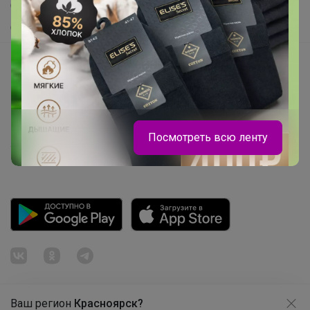
Самое желанное
Самое быстрое
Начать зарабатывать с 24-ok
Picabox.ru - Лучшее место для ваших изображений
Розыгрыш - Генератор случайных чисел
Пульс нашего маркетплейса
Посмотреть всю ленту
Укорачиватель ссылок
Эмилия!
Качественный школьный трикотаж от
KNITKA!
Ваш регион
Красноярск?
Продолжая использовать этот сайт и нажимая кнопку