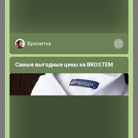
Отзывы участников
15.6K
Новости
Брюнетка
Товары из других разделов здесь
24-
ok.ru/purchase/list
Все заказы будут
объединены в одну закупку. -----------------------
Самые выгодные цены на BROSTEM
-------------------------------------------------------
Можно выбирать на сайте
www.sima-land.ru
Хотелки, что открыть пишите в телеграмм
чате
web.telegram.org/k/
или в теме,
открываю оперативно, или записывайтесь
сразу на лот
24-
ok.ru/purchase/738389/catalog/440214
И еще
хорошие новости : Весь май в Сима-ленд
цены КРУПНОГО ОПТА!