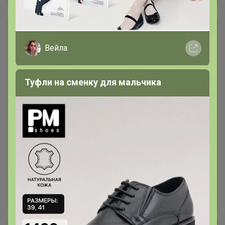
Маникюр и педикюр
375
Вейла
Аптека
600
Туфли на сменку для мальчика
Товары месяца
35
Аксессуары
13
Баня и сауна
65
Бритьё и стрижка волос
5