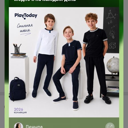
122
5.0
359.8K
912.6K
83.9K
10
100%
СИМА-ЛЕНД. КАНЦТОВАРЫ. Скидка на планинги
и Ежедневники
Стоп 10 августа
+12.9K
Джилка
Леныра