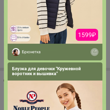
СИМА-ЛЕНД. Баня и Сауна. Подарочные наборы!
Стоп 10 августа
+1.9K
Брюнетка
Блузка для девочки "Кружевной
воротник и вышивка"
Джилка