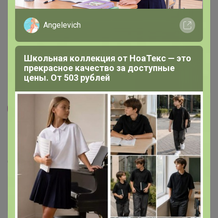
Angelevich
Школьная коллекция от НоаТекс — это
прекрасное качество за доступные
цены. От 503 рублей
46
5.0
359.8K
912.6K
83.9K
7
100%
СИМА-ЛЕНД: НЕСКУЧНЫЕ подарки, приколы,
креативная упаковка с характером
Стоп 10 августа