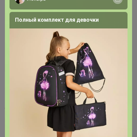
Полный комплект для девочки
426
5.0
359.8K
912.6K
83.9K
7
СИМА-ЛЕНД. Дачно-Огородная
Стоп 10 августа