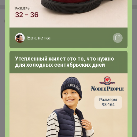
Джилка
Брюнетка
Утепленный жилет это то, что нужно
для холодных сентябрьских дней
425
5.0
359.8K
912.6K
83.9K
7
100%