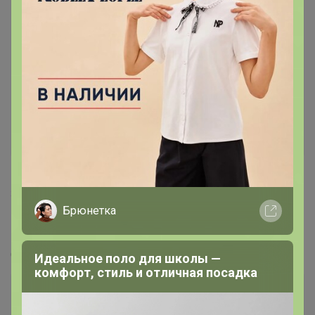
286
5.0
359.8K
912.6K
83.9K
7
100%
Брюнетка
СИМА-ЛЕНД. ЗооЛанд. Товары для любимых
питомцев.
Стоп 10 августа
Идеальное поло для школы —
комфорт, стиль и отличная посадка