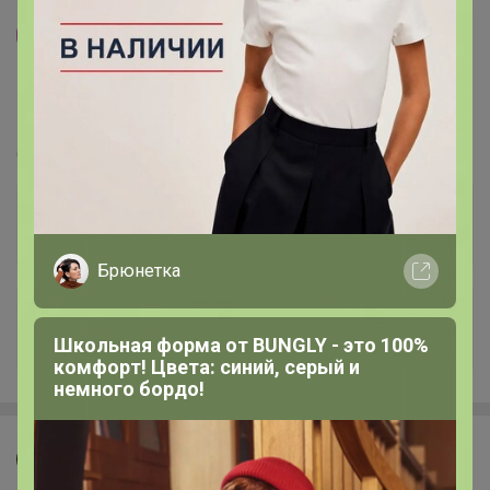
95
5.0
359.8K
912.6K
83.9K
7
100%
СИМА-ЛЕНД. Хозтовары. Уборка и хранение в
доме
Стоп 10 августа
Брюнетка
+6.7K
Школьная форма от BUNGLY - это 100%
комфорт! Цвета: синий, серый и
немного бордо!
Джилка