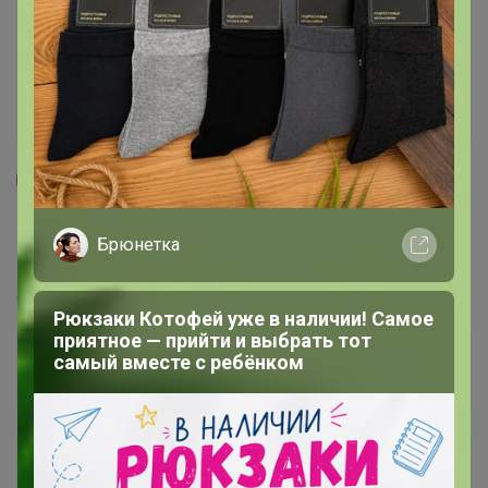
96
5.0
359.8K
912.6K
83.9K
10
СИМА-ЛЕНД - Одежда обувь, сумки, Рюкзаки,
Брюнетка
Зонты, Перчатки
Стоп 10 августа
Рюкзаки Котофей уже в наличии! Самое
приятное — прийти и выбрать тот
самый вместе с ребёнком
+2.5K