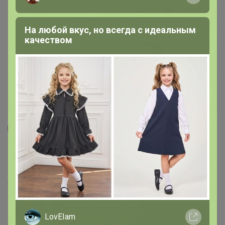
На любой вкус, но всегда с идеальным
качеством
95
5.0
359.8K
912.6K
83.9K
10
100%
СИМА-ЛЕНД. ИГРУШКИ по ценам КРУПНОГО
ОПТА!
Стоп 10 августа
LovEIam