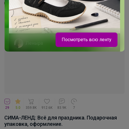
Джилка
Посмотреть всю ленту
Леныра
Футболка для девочки Лапша
29
5.0
359.8K
912.6K
83.9K
7
СИМА-ЛЕНД: Всё для праздника. Подарочная
упаковка, оформление.