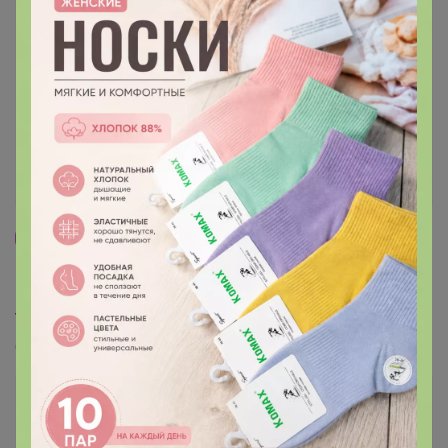
84
5.0
359.8K
912.6K
83.9K
7
СИМА-ЛЕНД. КНИГИ для детей, для досуга,
учебы по низким ценам.
Стоп 10 августа