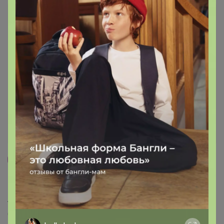
95
5.0
359.8K
912.6K
83.9K
10
100%
СИМА-ЛЕНД. ТВОРЧЕСКАЯ мастерская. Аналог
Леонардо
Стоп 10 августа