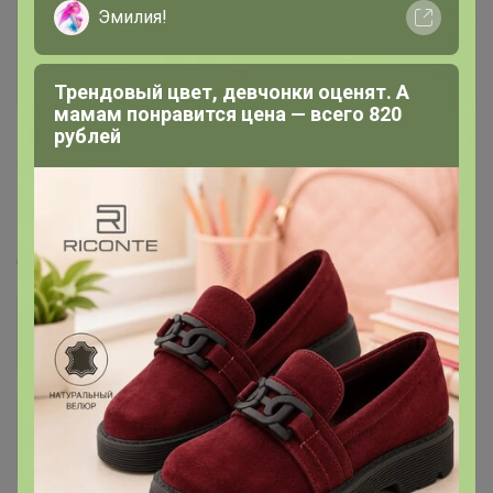
Эмилия!
Трендовый цвет, девчонки оценят. А
мамам понравится цена — всего 820
рублей
314
5.0
359.8K
912.6K
83.9K
7
100%
СИМА ЛЕНД. Интерьерная. Дом как центр
притяжения
Стоп 10 августа
+13.9K