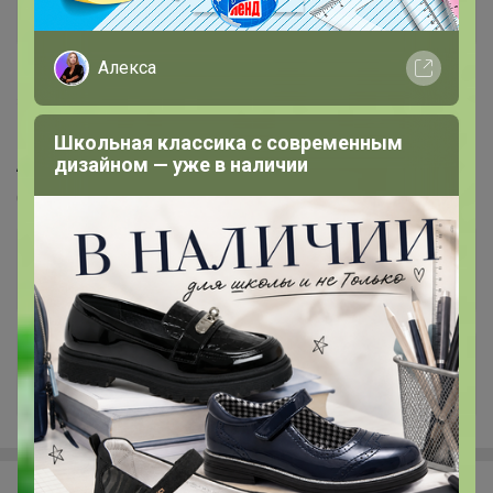
Алекса
333
5.0
359.8K
912.6K
83.9K
7
100%
СИМА-ЛЕНД. Красота и здоровье. Нужная
Школьная классика с современным
АПТЕЧКА!
дизайном — уже в наличии
Стоп 10 августа
+7.9K