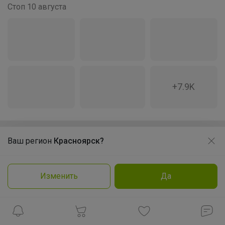
Стоп 10 августа
+7.9K
Брюнетка
Ваш регион
Красноярск?
Продолжая использовать этот сайт и нажимая кнопку
Леныра
«Принять», вы даёте согласие на обработку файлов
cookie
Изменить
Да
Подробнее
Принять