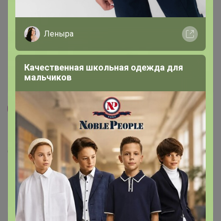
Леныра
Качественная школьная одежда для
мальчиков
87
5.0
359.8K
912.6K
83.9K
10
СИМА-ЛЕНД. Диффузоры и аромамасла
Стоп 10 августа