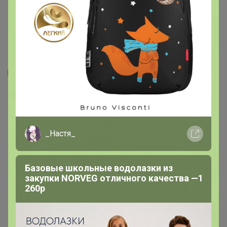
93
5.0
359.8K
912.6K
83.9K
10
СИМА-ЛЕНД. Детская одежда. Красота для
НОВОРОЖДЕННЫХ и малышей.
Стоп 10 августа
_Настя_
Базовые школьные водолазки из
закупки NORVEG отличного качества —1
260р
+13.6K