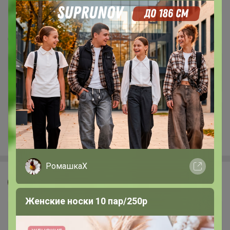
97
5.0
359.8K
912.6K
83.9K
7
100%
СИМА-ЛЕНД. Текстиль
Стоп 10 августа
+3.2K
РомашкаХ
Джилка
Женские носки 10 пар/250р