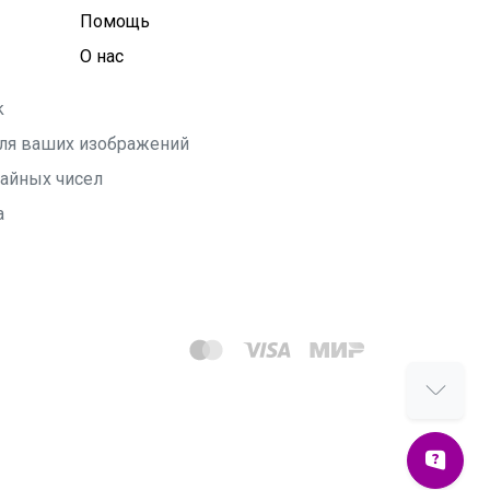
Помощь
О нас
k
 для ваших изображений
чайных чисел
а