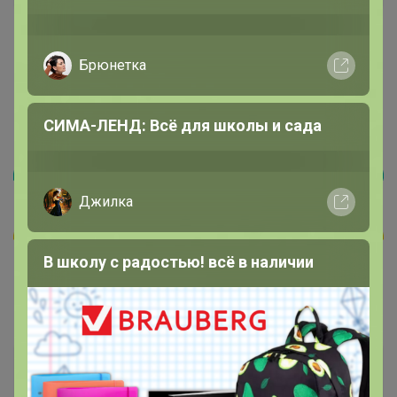
1
14 июля, 2020 21:28
Брюнетка
Боты Италия натуральный мех пони. Натуральная
кожа. Размер 39 на 40. Подойдут на полноразмерную
СИМА-ЛЕНД: Всё для школы и сада
ногу. Цена 11000. Телефон 8 913 059 5934
Джилка
В школу с радостью! всё в наличии
Marina4ka77
Кандидат в магистры