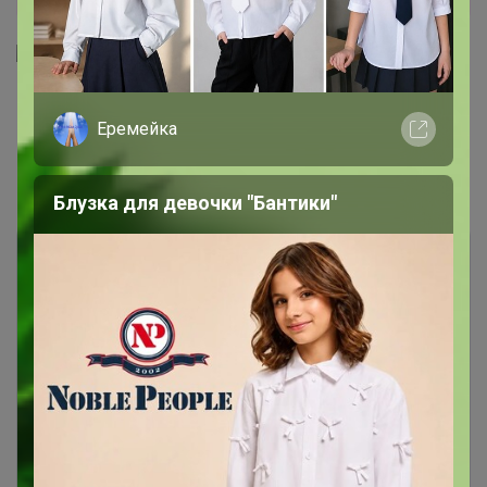
Еремейка
1
2
3
4
5
Показаны записи
1-10
из
204
.
Блузка для девочки "Бантики"
Чтобы ответить или задать вопрос
необходимо авторизоваться на сайте
Это займет меньше минуты