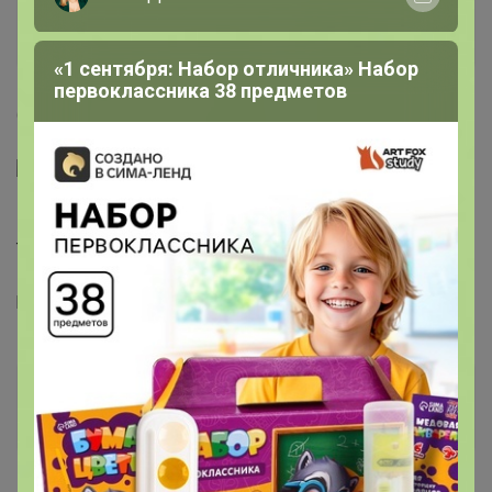
iriskakryu
Гений СП
«1 сентября: Набор отличника» Набор
первоклассника 38 предметов
11
6 июля, 2020 14:40
Перчатки женские кожаные Артикул 10W-667-C2
Размерный ряд: 5 Тип: Женские Материал: Кожа
теленка Подклад: Шерсть Бренд: Felix
цена распродажи 430!!!
размер 8
ТатьянаЧ
Магистр