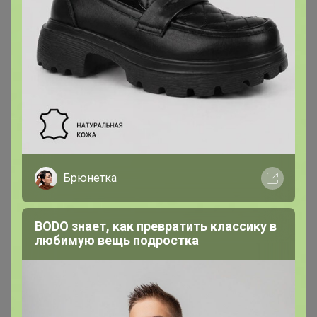
товара
‌Инструкция представлена ниже, в спойлере
Cпойлер
24-ok.ru Клуб уСПешных приобретений
Пристрой Белье, купальники, колготки
В нашем клубе можно приобрести все, что
Брюнетка
пожелаете! Любые товары, ежедневные,
эксклюзивные, необычные и нужные! Самое
главное - все по оптовым ценам!
BODO знает, как превратить классику в
любимую вещь подростка
Sweet-ik
Кандидат в магистры