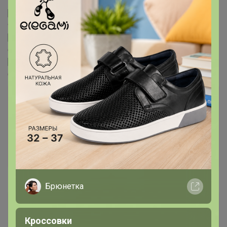
79332...
]
[IMG]
i2.imageban.ru/thumbs/2020.07.14/0b1dadc2385ef3a
98...
[/IMG][/URL]
[URL=
imageban.ru/show/2020/07/14/cf691a4639987726
6878b9...
]
[IMG]
i5.imageban.ru/thumbs/2020.07.14/cf691a463998772
66...
[/IMG][/URL]
Внешняя ссылка
837A9851.jpg | ImageBan.ru - Надёжный фотохостинг -
загрузить фото
Надежный сервис для хранения и публикации изображений в
сети.
Брюнетка
Malinka2008
Гений СП
Кроссовки