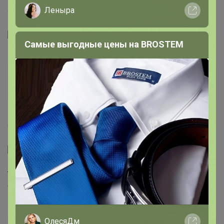
Леныра
42,можно и на 44
цена распродажная 2400!!!
Самые выгодные цены на BROSTEM
iriskakryu
Гений СП
5
6 июля, 2020 14:39
Юбка ,размер S, очень качественная,плотный
трикотаж,цена всего 500!!!
фирма Концепт Клаб
ОлесяДм