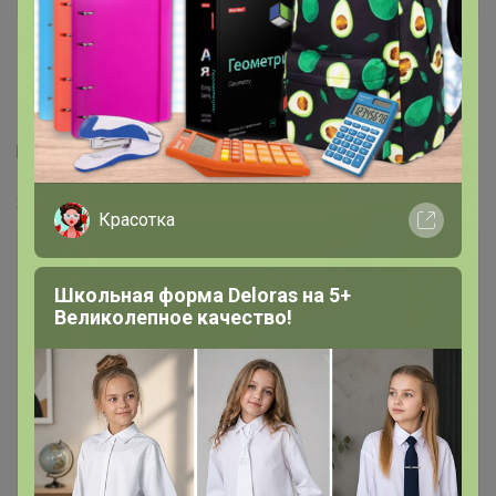
15 июля, 2020 22:54
Пристрою Платье Белучче из шифона c коротким
рукавом (П-209-6) фирмы Svetozara. 48р. Оказалось
маловато. г. Назарово. т. 8-923-277-87-19 цена 2100
24-ok.ru/purchase/312450/lot/1548262532
Красотка
Лот
Школьная форма Deloras на 5+
Великолепное качество!
5
1
12
1 090р
Платье Белучче из шифона c коротким рукавом
(П-209-6)
В архиве
SVETOZARA: распродажа