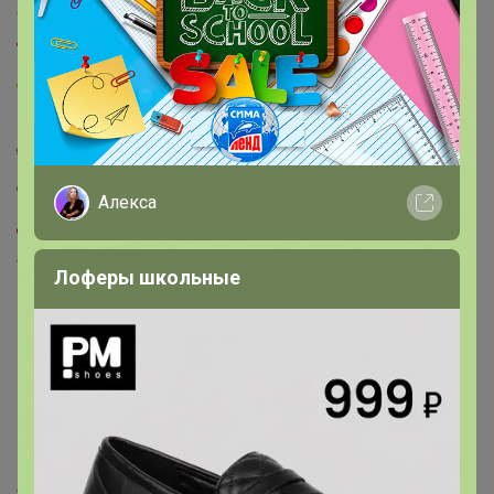
Дача, сад, огород
765
Книги, канцелярия
272
Сувениры, подарки, все для праздника
539
Товары для отдыха, спорта и туризма
201
Хобби
876
Алекса
Авто СП
66
Товары для животных
56
Лоферы школьные
‌Как разместить
объявление о наличии