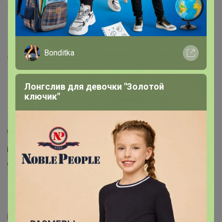
318
6 сентября, 2012 16:49
Объявления о наличии от всех участников
нашего клуба и продавцов!
Bonditka
‌уСПешного вам шоппинга, друзья!
Лонгслив для девочки "Золотой
Каталоги пристроя:
ключик"
Белье, купальники, колготки
1117
Головные уборы, шарфы
443
Кожгалантерея
433
Обувь для взрослых
1046
Одежда для женщин
3655
Одежда для мужчин
412
Одежда и товары для беременных
405