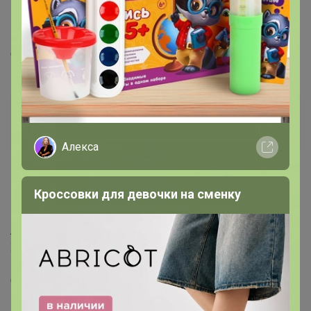
5
10 июля, 2020 08:55
Пристрою купальник. Красивый из закупки
Спортмастер. На 54 размер, грудь скорее С.
nadusha-12-05
Кандидат в магистры
Алекса
3
14 июля, 2020 08:35
Кроссовки для девочки на сменку
Пристрою детские брюки Button blue.
Артикул: 118BBGC63061014
Характеристики
Цвет: темно-синий
Состав: 97% хлопок 3% эластан
Размер: 146