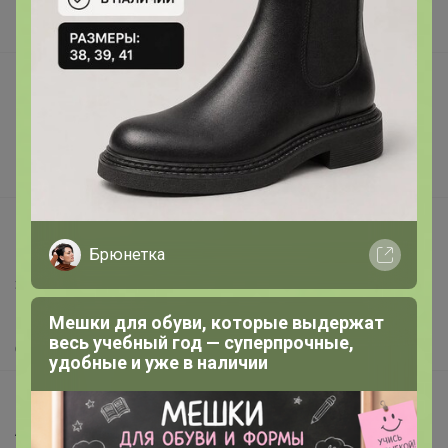
В наличии
Подарочные сертификаты
Реклама на сайте
Поставщикам
Вакансии
support@24-ok.ru
Написать в поддержку
Брюнетка
Защита покупателя
Помощь
Мешки для обуви, которые выдержат
весь учебный год — суперпрочные,
О нас
удобные и уже в наличии
Все предложения
Анонсы