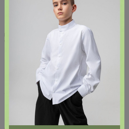
1 июля, 2020 14:23
Пристрою вот такой красивый комбинезон.Указан
размер 98-104-по факту маломерит на 92-98.
С этикетками
iriskakryu
Гений СП
4
6 июля, 2020 14:36
100% пэ
Без подкладки
Платье
фирма Айрин, Беларусь, качество люкс, размер