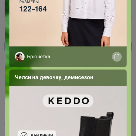
Войти
Зарегистрироваться
Реклама
Брюнетка
Как здесь все устроено?
Челси на девочку, демисезон
Как сделать заказ?
Как получить?
Доставка
Шоурумы
Торговые марки
Наша команда