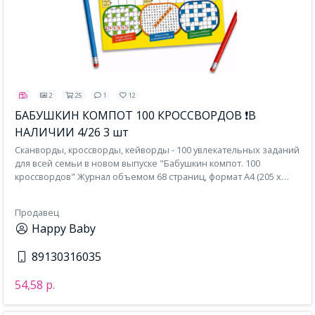
2
25
1
12
БАБУШКИН КОМПОТ 100 КРОССВОРДОВ ❗В
НАЛИЧИИ 4/26 3 шт
Сканворды, кроссворды, кейворды - 100 увлекательных заданий
для всей семьи в новом выпуске "Бабушкин компот. 100
кроссвордов" Журнал объемом 68 страниц, формат А4 (205 х
275), обложка мелованная бумага, внутри газетная бумага,
возрастное ограничение 16+. Увлекательного вам досуга с
Продавец
новым выпуском журнала сканвордов "Бабушкин компот. 100
Happy Baby
кроссвордов"!
89130316035
54,58 р.