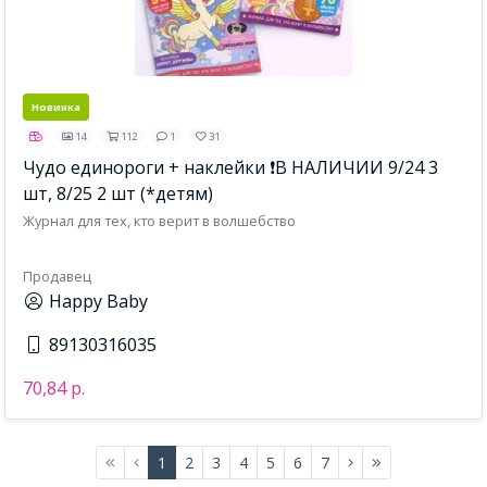
Новинка
14
112
1
31
Чудо единороги + наклейки ❗В НАЛИЧИИ 9/24 3
шт, 8/25 2 шт (*детям)
Журнал для тех, кто верит в волшебство
Продавец
Happy Baby
89130316035
70,84 р.
1
2
3
4
5
6
7