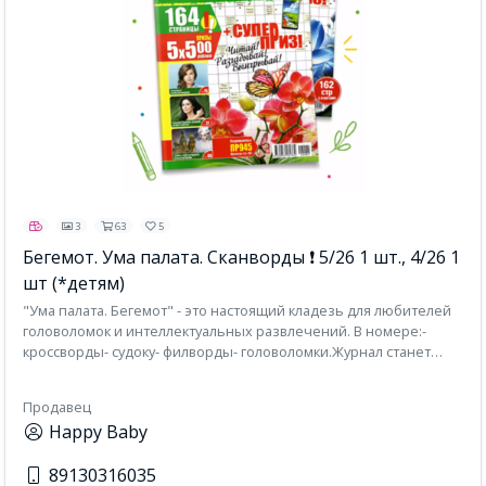
3
63
5
Бегемот. Ума палата. Сканворды ❗ 5/26 1 шт., 4/26 1
шт (*детям)
"Ума палата. Бегемот" - это настоящий кладезь для любителей
головоломок и интеллектуальных развлечений. В номере:-
кроссворды- судоку- филворды- головоломки.Журнал станет
отличным спутником в дороге, в очереди или просто во время
отдыха. В издании есть страницы с интересными фактами и
Продавец
рассказами об известных артистах. Журнал объемом 146
Happy Baby
страниц (с ответами)
89130316035