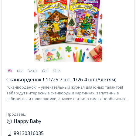
7
391
1
62
Сканворденок ❗ 11/25 7 шт, 1/26 4 шт (*детям)
"Сканвордёнок" – увлекательный журнал для юных талантов!
Тебя ждут интересные сканворды в картинках, запутанные
лабиринты и головоломки, а также статьи о самых необычных
вещах. Скандик станет твоим настоящим другом: научит
складывать оригами, мастерить поделки своими руками,
Продавец
поможет развить способности и проявить себя, расскажет о
Happy Baby
новинках компьютерных игр и игр для гаджетов. В каждом
номере фотографии знаменитостей, занимательные факты,
89130316035
забавные комиксы, уморительные анекдоты, и конечно же,