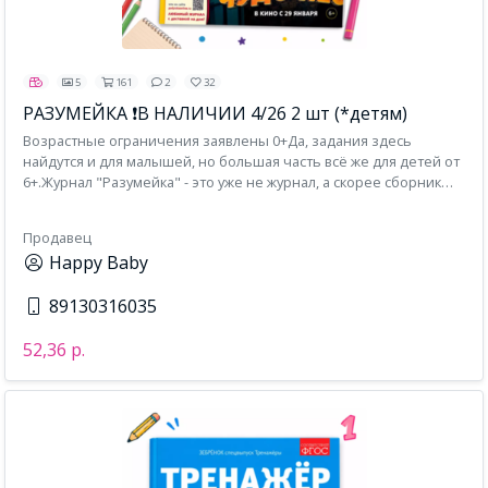
5
161
2
32
РАЗУМЕЙКА ❗В НАЛИЧИИ 4/26 2 шт (*детям)
Возрастные ограничения заявлены 0+Да, задания здесь
найдутся и для малышей, но большая часть всё же для детей от
6+.Журнал "Разумейка" - это уже не журнал, а скорее сборник
заданий. Здесь нет главных героев, тематик, рассказов. Тут
просто на каждой следующей страничке вы найдёте новое
Продавец
задание:кроссворды/сканворды/чайнворды/филворды/судоку с
Happy Baby
картинками и без;задачки с заменой букв;головоломки и
ребусы, ребусные кроссворды;задание со слогами;головоломки
89130316035
на внимательность;найди тень, найди отличия;весёлые
тесты;пазлы, лабиринты;раскраски;ключворды;кросснамберы,
омонимы;логические перестановки и морской бой.Такая газета
52,36 р.
отлично подойдёт в дальнюю дорогу, когда нужно иметь под
рукой побольше задачек для ребёнка.