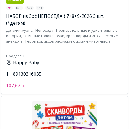
Новинка
5
4
1
НАБОР из 3х ❗ НЕПОСЕДА ❗ 7+8+9/2026 3 шт.
(*детям)
Детский журнал Непоседа - Познавательные и удивительные
истории, занятные головоломки, кроссворды и игры, веселые
анекдоты. Герои комиксов расскажут о жизни животных, а
добрые сказки увлекут в мир радости и фантазий.Все, что
интересно современному ребенку — в яркой и доступной
Продавец
форме на 32-х страницах, а также конкурсы с ценными и
Happy Baby
полезными призами.
89130316035
107,67 р.