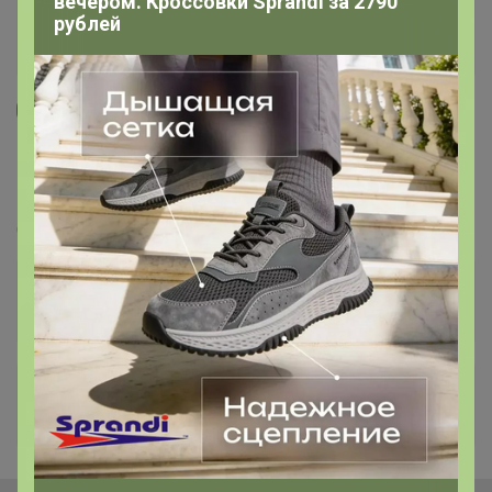
вечером. Кроссовки Sprandi за 2790
рублей
83
5.0
135.8K
196K
5.4K
3
Librederm - аптечная косметика. Последние
муссы по 79р!
Стоп 14 августа
+474