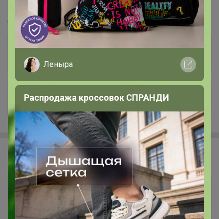
домашний трикотаж для взрослых и детей.
Большой выбор, приятные цены
Стоп 11 августа
Леныра
Распродажа кроссовок СПРАНДИ
+1.3K
Алекса