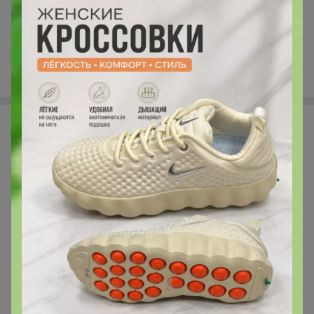
+708
Леныра