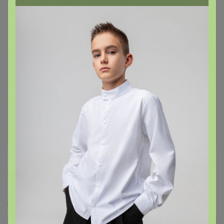
150
5.0
9.9K
16K
386
13
Крампи. Яркие носки для всей семьи + пижамы
Стоп 16 августа