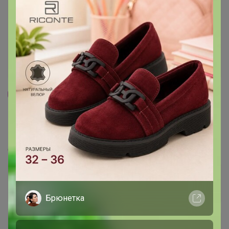
23
803
4.6K
66
17
SIBERINA - натуральная косметика на основе
масел и экстрактов растений
Стоп 14 августа
Брюнетка