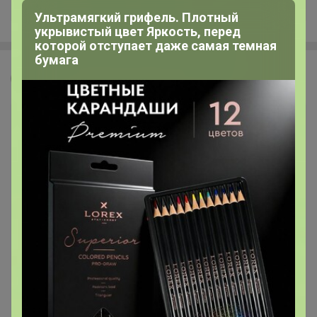
Ультрамягкий грифель. Плотный
укрывистый цвет Яркость, перед
которой отступает даже самая темная
бумага
Леныра