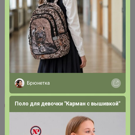
Брюнетка
Поло для девочки "Карман с вышивкой"
84
4.2K
3.4K
326
15
ФИШМАНИЯ- + кальмары, сухарики, мясные
чипсы! *** АРАХИС XXL