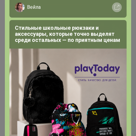
Вейла
Стильные школьные рюкзаки и
аксессуары, которые точно выделят
среди остальных — по приятным ценам
148
5.0
10.1K
35.5K
829
12
100%
Ваш КАПРИЗ. Мужской и женский недорогой