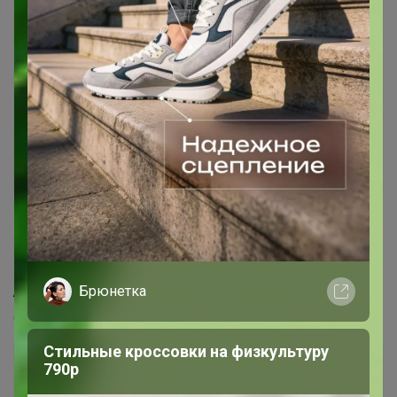
268
5.0
51.3K
178.1K
2.9K
13
100%
Опиум: стильная одежда для нее и для него.
АКЦИЯ - 80%
Брюнетка
Стоп 11 августа
Стильные кроссовки на физкультуру
790р