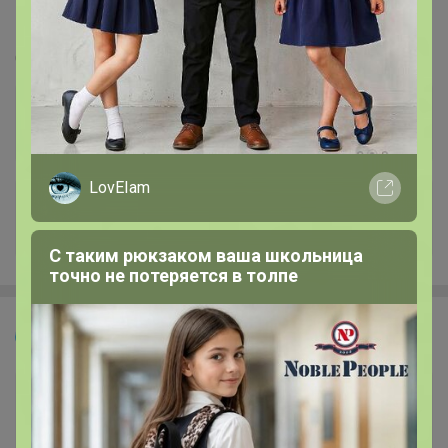
Большая распродажа! Спортивные сумки и
органайзеры
Стоп 11 августа
LovEIam
+901
С таким рюкзаком ваша школьница
точно не потеряется в толпе
МИНЬКА