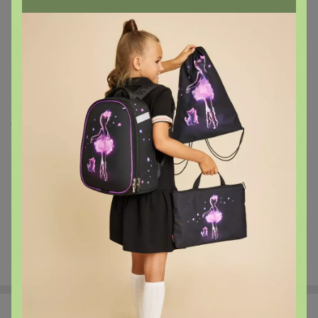
338
5.0
27.4K
412.9K
2.7K
10
100%
БОЛЬШАЯ РАСПРОДАЖА ❤️ОРГАНАЙЗЕРЫ.
Стоп 11 августа
+901