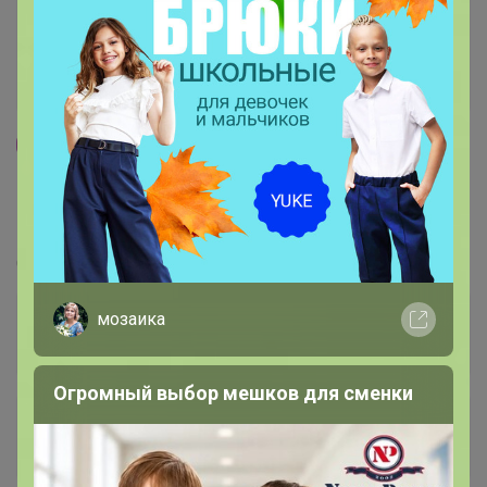
10
5.0
135.8K
196K
5.4K
10
Levrana от производителя. Лучший ассортимент
и цены
Стоп 14 августа
мозаика
Огромный выбор мешков для сменки
+478