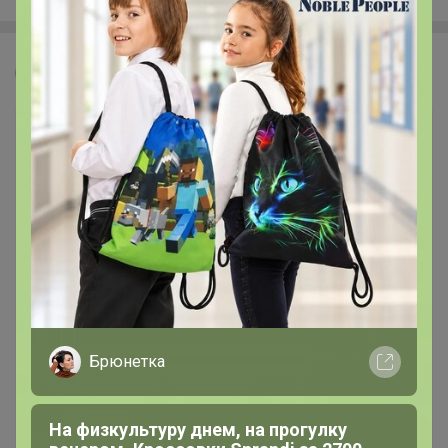
Леныра
Брюнетка
На физкультуру днем, на прогулку