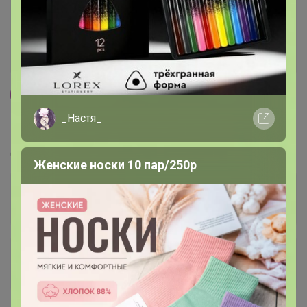
81
4.9
12.7K
105.9K
1.9K
15
_Настя_
Элан Галерея. Акция августа
Стоп 14 августа
Женские носки 10 пар/250р
+3K