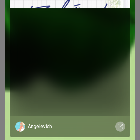
744
5.0
115.5K
132.1K
1.4K
6
100%
АКЦИЯ -20%. Оптовый центр Колготок OMSA,
MiNiMi, FILODORO, SISI, GIULIA, GLAMOUR, GOLDEN
LADY, LEVANTE, MALEMI и др.
Стоп 10 августа
Angelevich
+1.8K