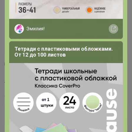
Эмилия!
Тетради с пластиковыми обложками.
От 12 до 100 листов
4
5.0
19.7K
44.3K
1.9K
5
Arida - ароматы для дома и авто от 50р!!! Супер-
цены!
Стоп 14 августа