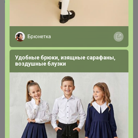
МИНЬКА
Брюнетка
Удобные брюки, изящные сарафаны,
воздушные блузки
338
5.0
27.4K
412.9K
2.7K
10