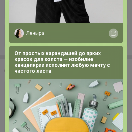
Леныра
+587
От простых карандашей до ярких
красок для холста — изобилие
канцелярии исполнит любую мечту с
чистого листа
Леныра