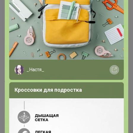
155
5.0
10.8K
18.4K
1K
8
Kaller оптика - в разы дешевле розницы!
_Настя_
Готовые очки, оправы, СОЛНЦЕЗАЩИТНЫЕ
Стоп 14 августа
Кроссовки для подростка
+6.6K