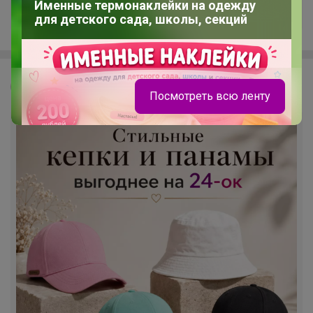
+637
Именные термонаклейки на одежду
для детского сада, школы, секций
Леныра
Посмотреть всю ленту
Настасья!
Стильные и продуманные до мелочей