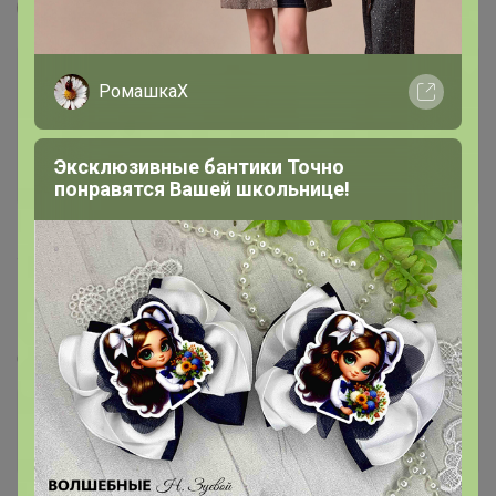
Леныра
РомашкаХ
Эксклюзивные бантики Точно
понравятся Вашей школьнице!
148
2.4K
31.2K
958
10
NILA&NILA, ANDGES - обувь из Италии и Турции
БЕЗ РЯДОВ
Стоп 14 августа