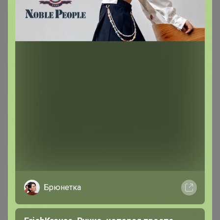
СП153 В НАЛИЧИИ! РАСПРОДАЖА!!!
Много полезного и нужного!
Стоп 09 августа
СП10 KATHARINA KROSS - источник
элегантности и стиля
Стоп 09 августа
СП541 Ууулетные цены на брюки,
юбки, платья! Отличное качество!
Большой выбор размеров!
Стоп 09 августа
Собрана на 100%
СП487 Трикотаж для деток из
Лесосибирска. Достойное качество
Брюнетка
по доступным ценам. Без
Стоп 09 августа
ТРАНСПОРТНЫХ
СП167 Империя пальто - большой