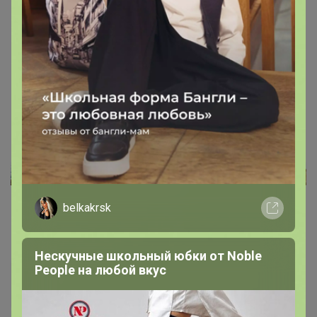
belkakrsk
Закупки
10
Нескучные школьный юбки от Nоblе
СП246 ***Кондитерская витрина***
Реoplе на любой вкус
Всё для кондитеров и любителей
вкусно поесть!
Стоп 12 августа