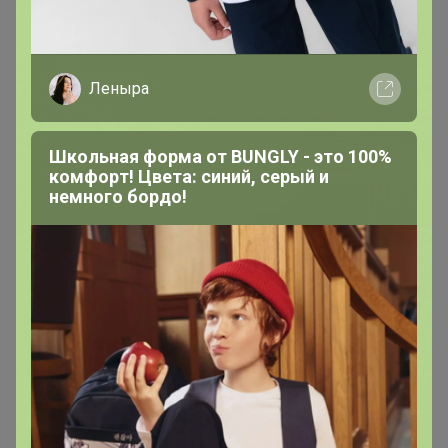
6
6
5
Леныра
5
5
2
Школьная форма от BUNGLY - это 100%
комфорт! Цвета: синий, серый и
2
2
2
немного бордо!
2
1
1
1
1
1
1
1
1
Подпись