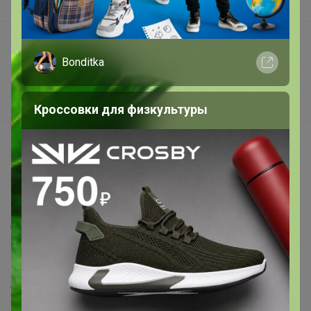
В наличии
Подарочные сертификаты
Bonditka
Реклама на сайте
Поставщикам
Вакансии
Кроссовки для физкультуры
support@24-ok.ru
Написать в поддержку
Защита покупателя
Помощь
О нас
Все предложения
Анонсы
Новости