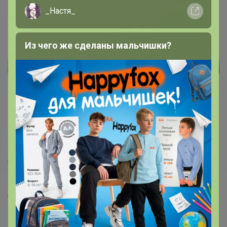
нижнее белье!
_Настя_
Стоп 09 августа
Из чего же сделаны мальчишки?
Реклама
Как здесь все устроено?
Как сделать заказ?
Как получить?
Доставка
Шоурумы
Торговые марки
Наша команда