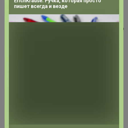
ErichKrause. Ручка, которая просто
пишет всегда и везде
выбор верхней одежды!
РАСПРОДАЖА!
Стоп 09 августа
Собрана на 100%
СП251 GREG, CASINO - футболки от 480
рублей! Сорочки на разный рост!
Стоп 09 августа
СП339 Непоседа - доступная обувь
для всей семьи! Всегда есть СКИДКИ!
Стоп 09 августа
СП345 РАСПРОДАЖА!!! Спортивная
одежда Red-n-Rock's и ADDIC! Для
всей семьи! Скидки!
Стоп 09 августа
СП135 РосХалат - Распродажа!!!
Халаты для всей семьи! Бесшовное