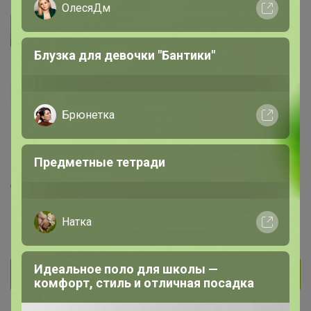
ОлесяДм
Артемида
Бронзовый организатор
5.0
Блузка для девочки "Бантики"
Брюнетка
794
6.9K
832
8.1K
47
Предметные тетради
На сайте 4 часа назад
День рождения 31 января
Красноярск
Натка
В клубе с 6 ноября 2017 г.
Идеальное поло для школы —
Личное сообщение
комфорт, стиль и отличная посадка