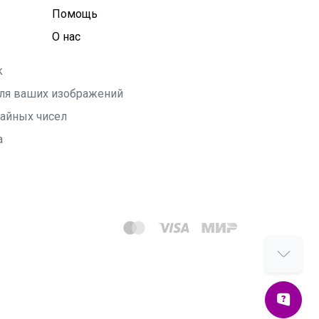
Помощь
О нас
k
 для ваших изображений
чайных чисел
а