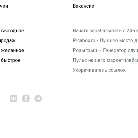
ичии
Вакансии
 выгодное
Начать зарабатывать с 24-o
продаж
Picabox.ru - Лучшее место
 желанное
Розыгрыш - Генератор слу
 быстрое
Пульс нашего маркетплейс
Укорачиватель ссылок
6