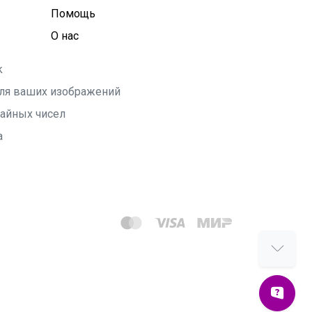
Помощь
О нас
k
 для ваших изображений
чайных чисел
а