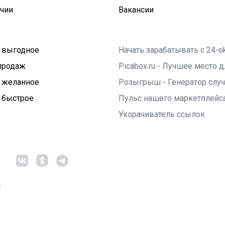
ичии
Вакансии
 выгодное
Начать зарабатывать с 24-o
продаж
Picabox.ru - Лучшее место
 желанное
Розыгрыш - Генератор слу
 быстрое
Пульс нашего маркетплейс
Укорачиватель ссылок
6