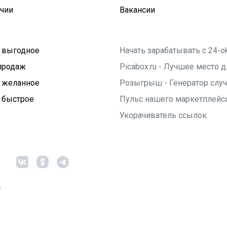
ичии
Вакансии
 выгодное
Начать зарабатывать с 24-o
продаж
Picabox.ru - Лучшее место
 желанное
Розыгрыш - Генератор слу
 быстрое
Пульс нашего маркетплейс
Укорачиватель ссылок
6