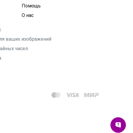
Помощь
О нас
k
 для ваших изображений
чайных чисел
а