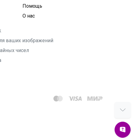
Помощь
О нас
k
 для ваших изображений
чайных чисел
а