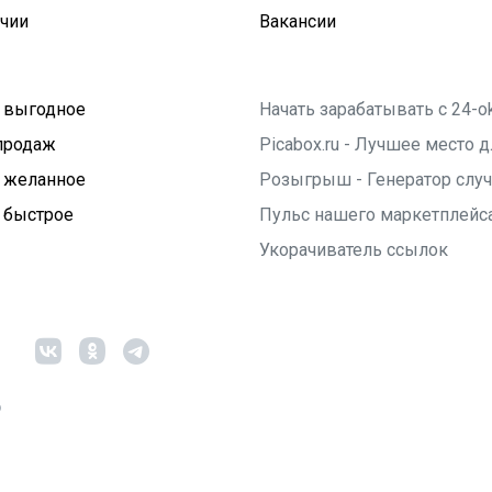
ичии
Вакансии
 выгодное
Начать зарабатывать с 24-o
продаж
Picabox.ru - Лучшее место
 желанное
Розыгрыш - Генератор слу
 быстрое
Пульс нашего маркетплейс
Укорачиватель ссылок
6