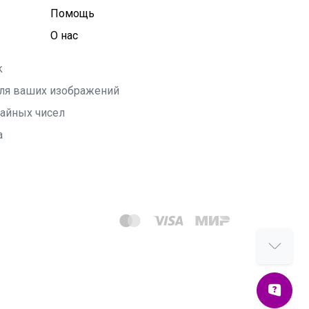
Помощь
О нас
k
 для ваших изображений
чайных чисел
а