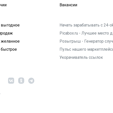
ичии
Вакансии
 выгодное
Начать зарабатывать с 24-o
продаж
Picabox.ru - Лучшее место
 желанное
Розыгрыш - Генератор слу
 быстрое
Пульс нашего маркетплейс
Укорачиватель ссылок
6