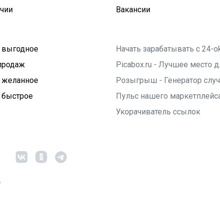
ичии
Вакансии
 выгодное
Начать зарабатывать с 24-o
продаж
Picabox.ru - Лучшее место
 желанное
Розыгрыш - Генератор слу
 быстрое
Пульс нашего маркетплейс
Укорачиватель ссылок
6