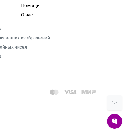
Помощь
О нас
k
 для ваших изображений
чайных чисел
а