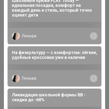
Школьные брюки PLAY Today —
1
5 августа, 2026 18:55
идеальная посадка, комфорт на
каждый день и стиль, который точно
Alisan
, здравствуйте. Сегодня все уехало в
оценят дети
сортировочный.
Леныра
На физкультуру — с комфортом: лёгкие,
удобные кроссовки уже в наличии
Леныра
Ликвидация школьной формы BB -
Артемида
скидки до -68%
Бронзовый организатор