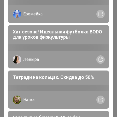
Еремейка
Хит сезона! Идеальная футболка BODO
для уроков физкультуры
Леныра
Тетради на кольцах. Скидка до 50%
Артемида
Бронзовый организатор
Натка
В теме "РосХалат - Распродажа!!! Халаты для всей
семьи! Бесшовное нижнее белье!"