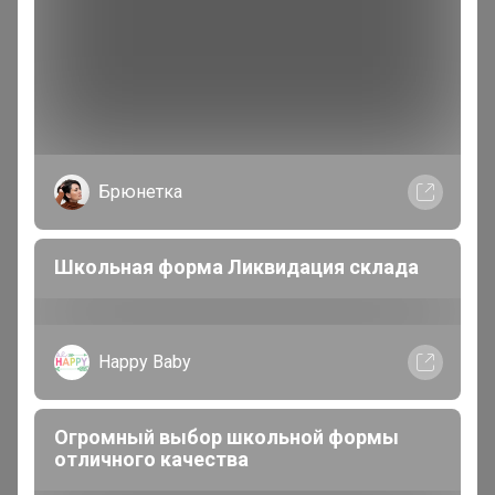
Ассортимент ***Кондитерской витрины*** дарит
неограниченные возможности применения при
создании кондитерских и шоколадных творений.
Брюнетка
Артемида
Школьная форма Ликвидация склада
Бронзовый организатор
В теме "РосХалат - Распродажа!!! Халаты для всей
Happy Baby
семьи! Бесшовное нижнее белье!"
1
5 августа, 2026 18:56
Огромный выбор школьной формы
отличного качества
Alisan
, Ваш заказ завтра будет в цр