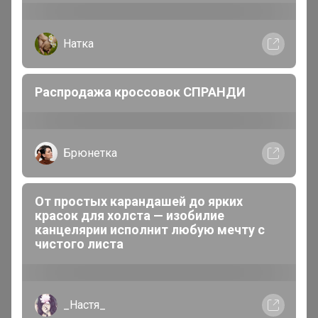
Натка
Распродажа кроссовок СПРАНДИ
Ассортимент ***Кондитерской витрины*** дарит
неограниченные возможности применения при
создании кондитерских и шоколадных творений.
Брюнетка
От простых карандашей до ярких
Артемида
красок для холста — изобилие
Бронзовый организатор
канцелярии исполнит любую мечту с
чистого листа
В теме "***Кондитерская витрина*** Всё для
кондитеров и любителей вкусно поесть! "
_Настя_