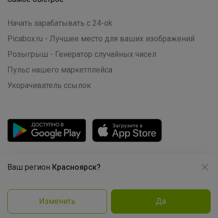
Самое выгодное
Хиты продаж
Самое желанное
Самое быстрое
Начать зарабатывать с 24-ok
Picabox.ru - Лучшее место для ваших изображений
Розыгрыш - Генератор случайных чисел
Пульс нашего маркетплейса
Укорачиватель ссылок
Ваш регион
Красноярск?
Продолжая использовать этот сайт и нажимая кнопку
«Принять», вы даёте согласие на обработку файлов
cookie
Изменить
Да
Подробнее
Принять