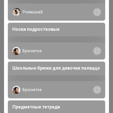
В теме "Успевайте! Скоро СТОП!"
РомашкаХ
4 августа, 2026 08:01
Носки подростковые
***Кондитерская витрина*** Всё
для кондитеров и любителей
Брюнетка
вкусно поесть!
Школьные брюки для девочки палаццо
Брюнетка
Предметные тетради