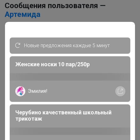
Сообщения пользователя —
Артемида
1
2
3
4
5
Новые предложения каждые 5 минут
Показаны записи
1-10
из
8 396
.
Женские носки 10 пар/250р
Артемида
Бронзовый организатор
Эмилия!
В теме "***Кондитерская витрина*** Всё для
кондитеров и любителей вкусно поесть! "
Черубино качественный школьный
трикотаж
21 час назад