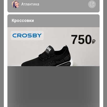
Атлантика
Артемида
Бронзовый организатор
Кроссовки
В теме "***Кондитерская витрина*** Всё для
кондитеров и любителей вкусно поесть! "
21 час назад
Артемида
Бронзовый организатор
В теме "Открывается новая закупка! Загляните!"