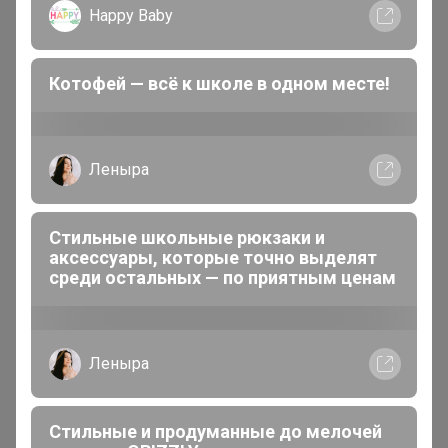
Happy Baby
Котофей — всё к школе в одном месте!
Закупка
Леныра
5.0
220
12
3053
13
100 %
В архиве
ОБВАЛ ЦЕН!!! Спортивная одежда Red-n-Rock's
Стильные школьные рюкзаки и
и ADDIC! Для всей семьи! Скидки!
аксессуары, которые точно выделят
Стоп 27 августа 2023 г.
среди остальных — по приятным ценам
Артемида
Леныра
Стильные и продуманные до мелочей