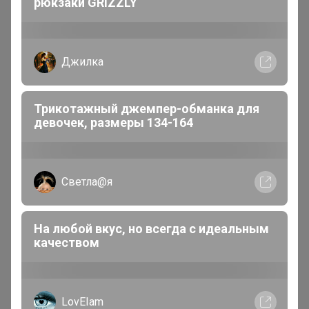
рюкзаки GRIZZLY
Джилка
Трикотажный джемпер-обманка для
девочек, размеры 134-164
Артемида
Бронзовый организатор
Светла@я
В теме "РосХалат - Распродажа!!! Халаты для всей
семьи! Бесшовное нижнее белье!"
На любой вкус, но всегда с идеальным
3 августа, 2026 22:19
качеством
LovEIam