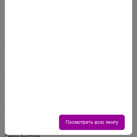
Реклама на сайте
Поставщикам
Вакансии
support@24-ok.ru
Написать в поддержку
Защита покупателя
Помощь
О нас
Все предложения
Анонсы
Новости
Посмотреть всю ленту
Поддержка альпак