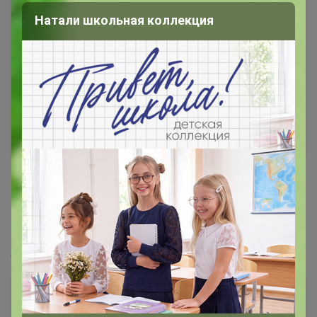
Натали школьная коллекция
135
4.9
7.3K
4.3K
532
5
СладаСибири конфеты, цукаты, печенье,
пирожные
Стоп 12 августа