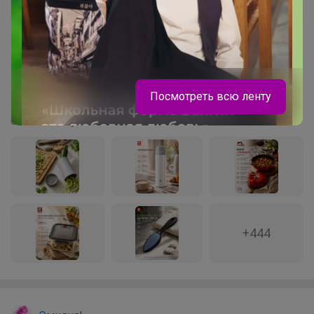
119
1.1K
13K
807
25
Распродажа ZWILLING J.A. HENCKEL - немецкая
Посмотреть всю ленту
посуда премиум класса
Стоп 14 августа
belkakrsk
+444
С таким рюкзаком ваша школьница
точно не потеряется в толпе