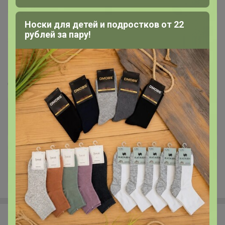
Носки для детей и подростков от 22
рублей за пару!
297
5.0
31.9K
41.8K
1.6K
3
Сезонные саженцы от "Семена для Сибири"❗
Местный склад❗ не предзаказ:
заказали=получили (svet)
Стоп 10 августа
+209
Happy Baby