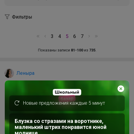
Фильтры
3
4
5
6
7
Показаны записи
81-100
из
735
.
Леныра
Новые предложения каждые 5 минут
Блузка со стразами на воротнике,
маленький штрих понравится юной
моднице