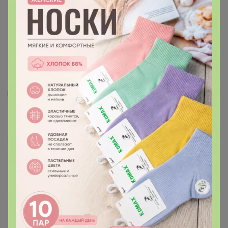
53
1.3K
1.7K
81
Спеццио- натуральные специи и приправы
Стоп 14 августа
+38