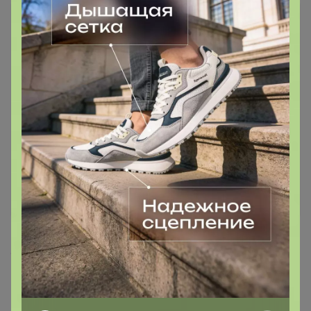
620
5.0
120.9K
120.1K
3.1K
5
Грунты, Удобрения, Горшки - всё для садовода ❗
без транспортных ❗ минимальное ожидание ❗
выкуп 1-2 раза в неделю* (С/М)