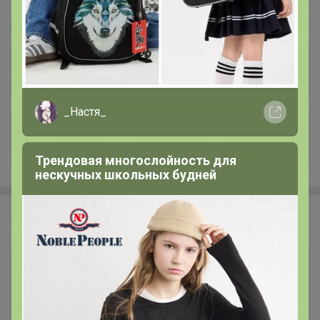
10 000 наименований семян ❗ без транспортных
❗ минимальное ожидание ❗ выкуп 1-2 раза в
Стоп 10 августа
неделю ❗ много семян в наличии (С/М)
_Настя_
+8.6K
Трендовая многослойность для
нескучных школьных будней
Эмилия!