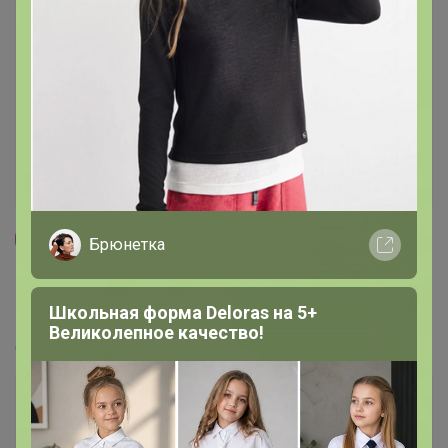
Брюнетка
58
5.0
5.5K
4K
597
10
100%
Коптилкин дом - мясо и рыба горячего
Школьная форма Deloras на 5+
копчения...
Великолепное качество!
Стоп 12 августа