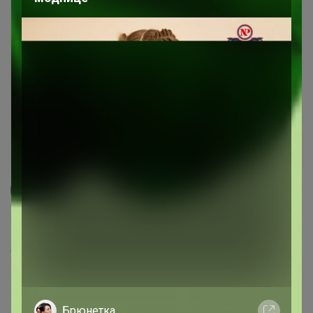
8
5.0
135.8K
196K
5.4K
3
Pleyana
Стоп 14 августа
Брюнетка