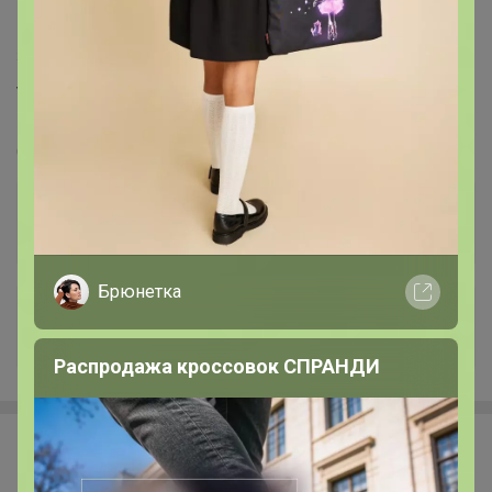
250
551
947
134
15
VEGA, ВЕГА- АКЦИЯ!!! МИКС БОКСЫ футболок,
лонгсливов за 400 руб и 500 руб за 5 шт
Стоп 14 августа
Брюнетка
+148
Распродажа кроссовок СПРАНДИ
Happy Baby