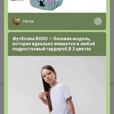
296
5.0
31.9K
41.8K
1.6K
5
Удобрения, регуляторы роста, грунты и прочее ❗
без транспортных ❗ минимальное ожидание ❗
Натка
выкуп каждую в неделю (svet)
Стоп 10 августа
Футболка BODO — базовая модель,
которая идеально впишется в любой
подростковый гардероб.В 3 цветах
+3K
Happy Baby