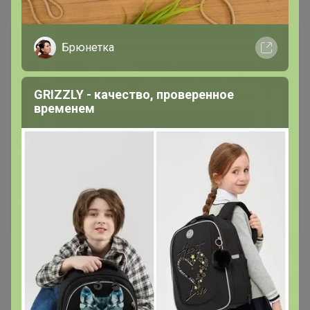
Брюнетка
GRIZZLY - качество, проверенное
временем
618
5.0
120.9K
120.1K
3.1K
5
Семена ОВОЩЕЙ и ЦВЕТОВ БЕЗ РЯДОВ. Более