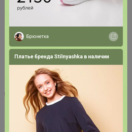
Брюнетка
Платье бренда Stilnyashka в наличии
86
858
6.7K
428
10
Елецкие узоры- одежда из льна, скатерти,
сумки, мешочки, салфетки.
Стоп 14 августа