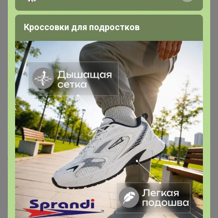
Кроссовки для подростков
587
4.9
5K
25.7K
794
11
100%
GRIZZLY, ORSORO - Стильные и продуманные до
мелочей рюкзаки и сумки.
Стоп 11 августа