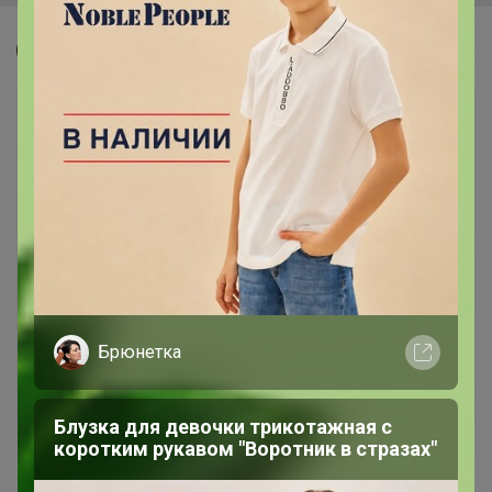
Джилка
Брюнетка
Блузка для девочки трикотажная с
коротким рукавом "Воротник в стразах"
441
4.9
6.4K
561.2K
1.2K
21
100%