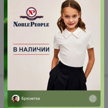
CLOXY -60%. Капсульные коллекции от
российских дизайнеров. ❤ Новая капсула
размера PLUS SIZE! ❤
Стоп 10 августа
+398
Эмилия!
Брюнетка