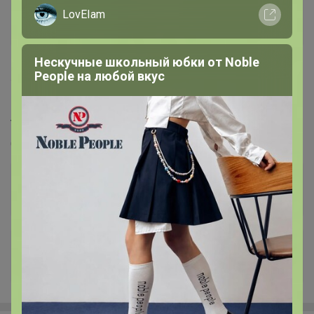
LovEIam
Нескучные школьный юбки от Nоblе
Реoplе на любой вкус
198
5.0
54.7K
17.6K
750
24
ЧУДЕСНЫЕ ТРЯПОЧКИ для самой легкой
уборки! Качественная микрофибра для уборки,
для кухни, для бани! НОВИНКИ!
Стоп 12 августа
+90