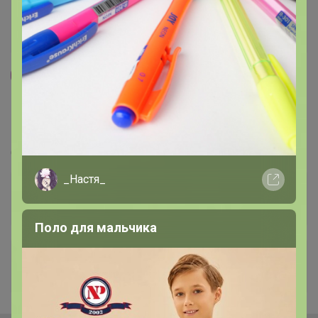
76
1.7K
1.7K
63
21
Ketoprim Гиалуроник - здоровые волосы - это
просто! Терапевтические шампуни и бальзамы
с гиалуроновой кислотой. Уходовая косметика
Стоп 12 августа
для лица - инновационные технологии с
эффектом мезотерапии и биоревитализации.
_Настя_
Поло для мальчика
+22