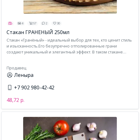
4
57
2
30
Стакан ГРАНЕНЫЙ 250мл
Стакан «Гранёный» - идеальный выбор для тех, кто ценит стиль
и изысканность.Его безупречно отполированные грани
создают уникальный и элегантный эффект. В таком стакане
каждый глоток напитка станет настоящим удовольствием. Имея
объем 250 мл, он подойдет для любимых напитков - от
Продавец
коктейлей до соков и газировки. Выберите этот прекрасный
Леныра
стакан и создайте очаровательную атмосферу, наполненную
вкусом и красотой. Можно использовать в СВЧ и
+7 902 980-42-42
посудомоечной машине.
48,72 р.