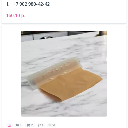
+7 902 980-42-42
160,10 р.
4
10
2
16