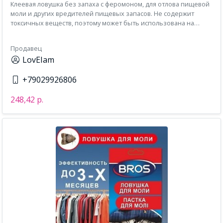
Клеевая ловушка без запаха с феромоном, для отлова пищевой
моли и других вредителей пищевых запасов. Не содержит
токсичных веществ, поэтому может быть использована на
кухнях, кладовках или складских помещениях, а также
непосредственно в шкафах с продуктами питания таких как
Продавец
крупы, мука, макаронные изделия, хлопья, кофе, чай, какао,
LovEIam
сухофрукты и др. Ловушку можно приклеить в любом месте или
подвесить с помощью отверстия.
+79029926806
248,42 р.