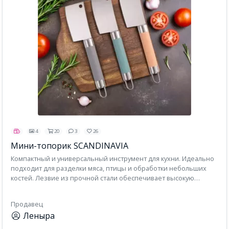
4
20
3
26
Мини-топорик SCANDINAVIA
Компактный и универсальный инструмент для кухни. Идеально
подходит для разделки мяса, птицы и обработки небольших
костей. Лезвие из прочной стали обеспечивает высокую
режущую способность и долговечность, а удобная
эргономичная ручка гарантирует надежный захват и комфорт
Продавец
при работе. Минималистичный дизайн в скандинавском стиле
Леныра
делает его не только функциональным, но и эстетичным
дополнением вашего кухонного арсенала.