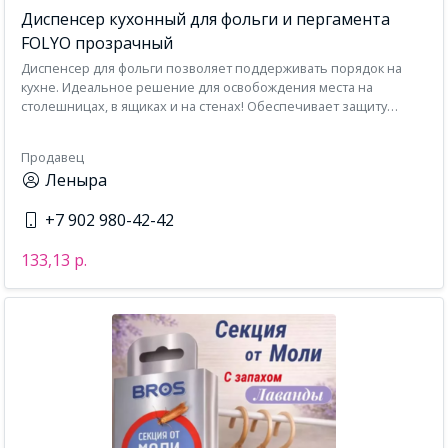
Диспенсер кухонный для фольги и пергамента
FOLYO прозрачный
Диспенсер для фольги позволяет поддерживать порядок на
кухне. Идеальное решение для освобождения места на
столешницах, в ящиках и на стенах! Обеспечивает защиту
окружающей среды: пыли, влаги. Хорошее качество
изготовления и превосходное мастерство делают его еще
Продавец
более долговечным.
Леныра
+7 902 980-42-42
133,13 р.