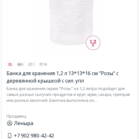
9
1
19
Банка для хранения 1,2 л 13*13*16 см "Розы" с
деревянной крышкой с сил. упл
Банка для хранения серии "Розы" на 1,2 литра подойдет для
самых разных сыпучих продуктов и круп, муки, сахара, приправ
или разных мелочей. Баночка выполнена из
высококачественного белого фарфора и украшена
декоративными рельефными узорами. Имеет бамбуковую
Продавец
крышку с силиконовым уплотнителем. Фарфоровая посуда
Леныра
отличается от керамики повышенной плотностью. Фарфор не
впитывает цвет продуктов и не деформируется от влаги, чему
+7 902 980-42-42
может быть подвержена керамическая посуда. Размер емкости