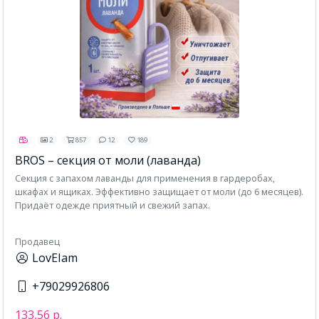
2
857
12
189
BROS – секция от моли (лаванда)
Секция с запахом лаванды для применения в гардеробах,
шкафах и ящиках. Эффективно защищает от моли (до 6 месяцев).
Придаёт одежде приятный и свежий запах.
Продавец
LovEIam
+79029926806
133,56 р.