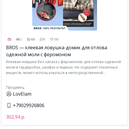
2
426
8
133
BROS — клеевая ловушка-домик для отлова
одежной моли с феромоном
Клеевая ловушка без запаха с феромоном, для отлова одежной
моли в гардеробах, шкафах и ящиках. Не содержит токсичных
веществ, может использоваться в непосредственной
близостью с одеждой (в том числе детской одеждой).
Продавец
LovEIam
+79029926806
302,94 р.