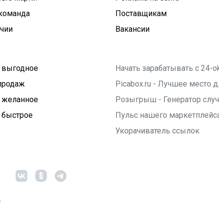
команда
Поставщикам
ичии
Вакансии
 выгодное
Начать зарабатывать с 24-o
продаж
Picabox.ru - Лучшее место
 желанное
Розыгрыш - Генератор слу
 быстрое
Пульс нашего маркетплейс
Укорачиватель ссылок
6