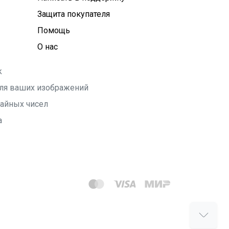
Защита покупателя
Помощь
О нас
k
 для ваших изображений
чайных чисел
а