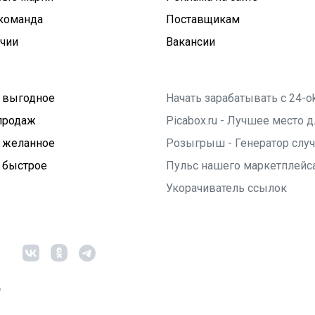
команда
Поставщикам
ичии
Вакансии
 выгодное
Начать зарабатывать с 24-o
продаж
Picabox.ru - Лучшее место
 желанное
Розыгрыш - Генератор слу
 быстрое
Пульс нашего маркетплейс
Укорачиватель ссылок
6