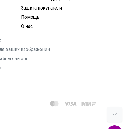
Защита покупателя
Помощь
О нас
k
 для ваших изображений
чайных чисел
а