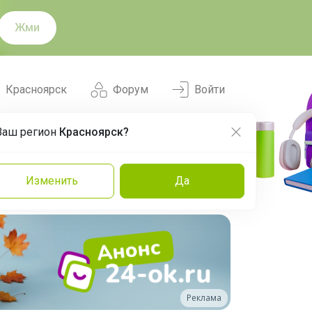
Жми
Красноярск
Форум
Войти
Ваш регион
Красноярск?
Нравится
Заказы
Изменить
Да
и
Команда
Торговые марки
Эксперты
Реклама