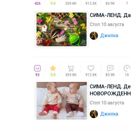
426
5.0
359.8K
912.5K
83.9K
7
СИМА-ЛЕНД. Да
Стоп 10 августа
Джилка
93
5.0
359.8K
912.5K
83.9K
10
СИМА-ЛЕНД. Дет
НОВОРОЖДЕННЫ
Стоп 10 августа
Джилка