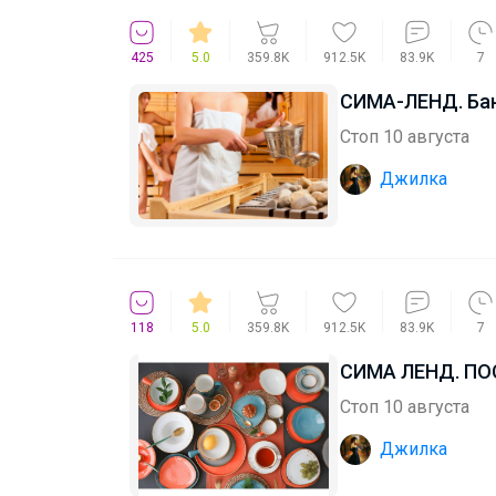
425
5.0
359.8K
912.5K
83.9K
7
СИМА-ЛЕНД. Бан
Стоп 10 августа
Джилка
118
5.0
359.8K
912.5K
83.9K
7
СИМА ЛЕНД. ПОС
Стоп 10 августа
Джилка