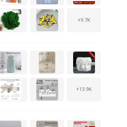
+9.7K
+13.9K