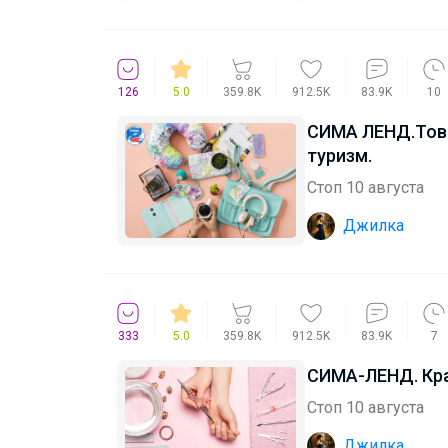
126
5.0
359.8K
912.5K
83.9K
10
СИМА ЛЕНД.Това
туризм.
Стоп 10 августа
Джилка
333
5.0
359.8K
912.5K
83.9K
7
СИМА-ЛЕНД. Кра
Стоп 10 августа
Джилка