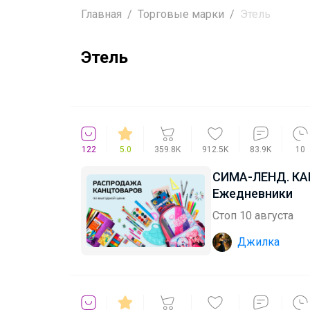
Главная
Торговые марки
Этель
Этель
122
5.0
359.8K
912.5K
83.9K
10
СИМА-ЛЕНД. КАНЦТОВАРЫ. Скидка на планинги и
Ежедневники
Стоп 10 августа
Джилка