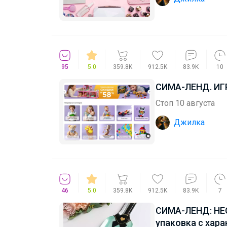
95
5.0
359.8K
912.5K
83.9K
10
СИМА-ЛЕНД. ИГ
Стоп 10 августа
Джилка
46
5.0
359.8K
912.5K
83.9K
7
СИМА-ЛЕНД: НЕС
упаковка с хар