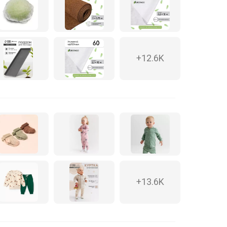
+12.6K
+13.6K