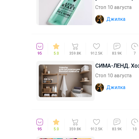
Стоп 10 августа
Джилка
95
5.0
359.8K
912.5K
83.9K
7
СИМА-ЛЕНД. Хоз
Стоп 10 августа
Джилка
95
5.0
359.8K
912.5K
83.9K
10