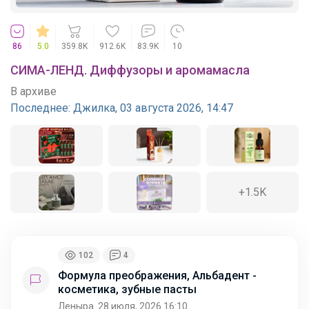
86
5.0
359.8K
912.6K
83.9K
10
СИМА-ЛЕНД. Диффузоры и аромамасла
В архиве
Последнее:
Джилка, 03 августа 2026, 14:47
+1.5K
102
4
Формула преображения, Альбадент -
косметика, зубные пасты
Леныра
28 июля, 2026 16:10