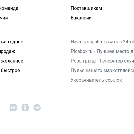
команда
Поставщикам
ичии
Вакансии
 выгодное
Начать зарабатывать с 24-o
продаж
Picabox.ru - Лучшее место
 желанное
Розыгрыш - Генератор слу
 быстрое
Пульс нашего маркетплейс
Укорачиватель ссылок
6