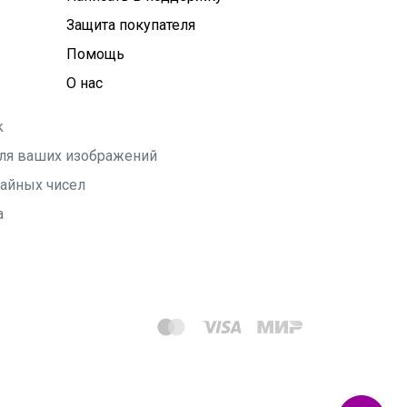
Защита покупателя
Помощь
О нас
k
 для ваших изображений
чайных чисел
а