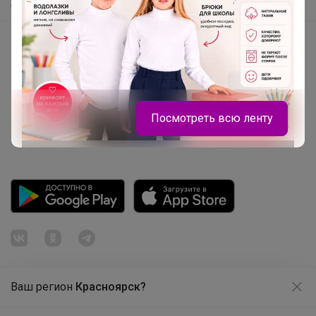
Самое быстрое
Начать зарабатывать с 24-ok
Picabox.ru - Лучшее место для ваших изображений
Розыгрыш - Генератор случайных чисел
Пульс нашего маркетплейса
Посмотреть всю ленту
Укорачиватель ссылок
Настасья!
Скидки -20% на крутые кроссовки
STROBBS для ваших подростков
Ваш регион
Красноярск?
Продолжая использовать этот сайт и нажимая кнопку
«Принять», вы даёте согласие на обработку файлов
© ООО "Лявита", ОГРН 1122468054070, 2012 - 2026
cookie