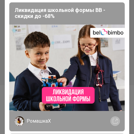
Ликвидация школьной формы BB -
скидки до -68%
153,08р
110,94р
Цена за 2 уп. Спички
Соляной брикет «Еловые
костровые наполнением 30
шишки» с алтайскими
шт. Белка-Фаворит
травами, 1.35 кг
«Добропаровъ»
Самые желанные
РомашкаХ