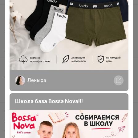
support@24-ok.ru
Написать в поддержку
Защита покупателя
Помощь
О нас
Все предложения
Анонсы
Леныра
Новости
Поддержка альпак
Школа база Bossa Nova!!!
Самое выгодное
Хиты продаж
Самое желанное