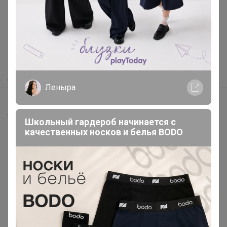
Как здесь все устроено?
Как сделать заказ?
Как получить?
Доставка
Леныра
Шоурумы
Торговые марки
Школьный гардероб начинается с
качественных носков и белья BODO
Наша команда
В наличии
Подарочные сертификаты
Реклама на сайте
Поставщикам
Вакансии