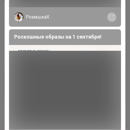
РомашкаХ
В архиве
Собрано
—
0 %
Роскошные образы на 1 сентября!
~ 7 дней
Ожидание
Пристрой
5 лотов
Комментарии к лотам
83.9K
Отзывы участников
15.6K
Новости
Товары из других разделов здесь
24-