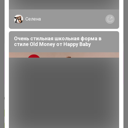
Селена
Очень стильная школьная форма в
стиле Old Money от Нappy Вaby
Сбор заказов в данной закупке
завершен
Перейти к текущей закупке
Джилка
Подписаться на закупку
3.3K
Подписаться на организатора
6.7K