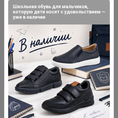
Школьная обувь для мальчиков,
которую дети носят с удовольствием —
уже в наличии
151,36р
2 258,62р
Веник массажный из
Полка - вешалка для бани и
бамбука 60 см, прут 0.2 см,
сауны, настенная с
«Добропаровъ»
зеркалом, липа, 4 крючка,
«Добропаровъ»
Информация о заказах доступна
лишь членам клуба
Показать
Показаны записи
1-2
из
2
.