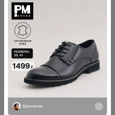
Баня и сауна - Распродажа
75
Скидки
75
Хиты
67
Ароматерапия и веники для бани
62
+ Ещё 51 каталог
Хиты продаж
Брюнетка