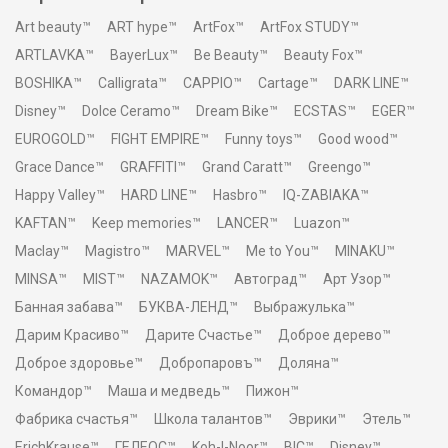
Art beauty™
ART hype™
ArtFox™
ArtFox STUDY™
ARTLAVKA™
BayerLux™
Be Beauty™
Beauty Fox™
BOSHIKA™
Calligrata™
CAPPIO™
Cartage™
DARK LINE™
Disney™
Dolce Ceramo™
Dream Bike™
ECSTAS™
EGER™
EUROGOLD™
FIGHT EMPIRE™
Funny toys™
Good wood™
Grace Dance™
GRAFFITI™
Grand Caratt™
Greengo™
Happy Valley™
HARD LINE™
Hasbro™
IQ-ZABIAKA™
KAFTAN™
Keep memories™
LANCER™
Luazon™
Maclay™
Magistro™
MARVEL™
Me to You™
MINAKU™
MINSA™
MIST™
NAZAMOK™
Автоград™
Арт Узор™
Банная забава™
БУКВА-ЛЕНД™
Выбражулька™
Дарим Красиво™
Дарите Счастье™
Доброе дерево™
Доброе здоровье™
Добропаровъ™
Доляна™
Командор™
Маша и медведь™
Пижон™
Фабрика счастья™
Школа талантов™
Эврики™
Этель™
ErichKrause™
ГЕЛЕОС™
Koh-I-Noor™
BIC™
Disney™