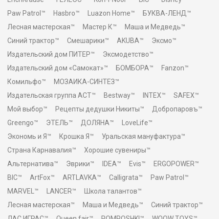
Paw Patrol™
Hasbro™
Luazon Home™
БУКВА-ЛЕНД™
Лесная мастерская™
Мастер К™
Маша и Медведь™
Синий трактор™
Смешарики™
AKUBA™
Эксмо™
Издательский дом ПИТЕР™
Эксмодетство™
Издательский дом «Самокат»™
БОМБОРА™
Fanzon™
Комильфо™
МОЗАИКА-СИНТЕЗ™
Издательская группа АСТ™
Bestway™
INTEX™
SAFEX™
Мой выбор™
Рецепты дедушки Никиты™
Добропаровъ™
Greengo™
ЭТЕЛЬ™
ДОЛЯНА™
LoveLife™
Экономь и Я™
Крошка Я™
Уральская мануфактура™
Страна Карнавалия™
Хорошие сувениры™
Альтернатива™
Эврики™
IDEA™
Evis™
ERGOPOWER™
BIC™
ArtFox™
ARTLAVKA™
Calligrata™
Paw Patrol™
MARVEL™
LANCER™
Школа талантов™
Лесная мастерская™
Маша и Медведь™
Синий трактор™
ЛАС ИГРАС™
Queen fair™
POMPOSHKI™
WOOW TOYS™