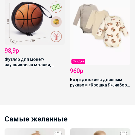
Скидка
Скидка
960р
421,4р
Боди детские с длинным
Водолазка детская MINAKU:
рукавом «Крошка Я», набор 3
Termo, тёмно-серая, рост
шт., рост 62-68 см
146-152 см
Самые желанные