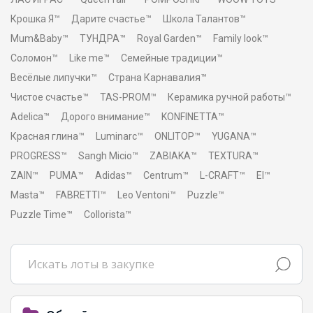
Крошка Я™
Дарите счастье™
Школа Талантов™
Mum&Baby™
ТУНДРА™
Royal Garden™
Family look™
Соломон™
Like me™
Семейные традиции™
Весёлые липучки™
Страна Карнавалия™
Чистое счастье™
TAS-PROM™
Керамика ручной работы™
Adelica™
Дорого внимание™
KONFINETTA™
Красная глина™
Luminarc™
ONLITOP™
YUGANA™
PROGRESS™
Sangh Micio™
ZABIAKA™
TEXTURA™
ZAIN™
PUMA™
Adidas™
Centrum™
L-CRAFT™
El™
Masta™
FABRETTI™
Leo Ventoni™
Puzzle™
Puzzle Time™
Collorista™