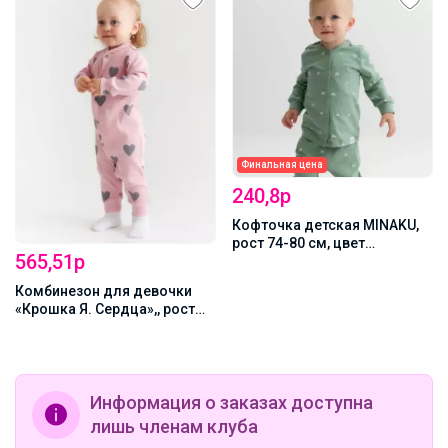
Финальная цена
Хит
240,8р
1 211,25р
Кофточка детская MINAKU,
Костюм детский: толстовка,
рост 74-80 см, цвет
брюки «Крошка Я» Oranges,
оливковый
рост 80-86 см, зелёный,
молочный
Информация о заказах доступна
лишь членам клуба