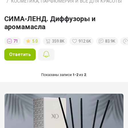
КОСМЕТИКА, ПАРФЮМЕРИЯ И ВСЕ ДЛЯ КРАСОТЫ
СИМА-ЛЕНД. Диффузоры и
аромамасла
71
5.0
359.8K
912.6K
83.9K
Ответить
Показаны записи
1-2
из
2
.