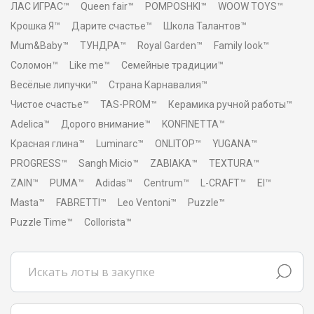
ЛАС ИГРАС™
Queen fair™
POMPOSHKI™
WOOW TOYS™
Крошка Я™
Дарите счастье™
Школа Талантов™
Mum&Baby™
ТУНДРА™
Royal Garden™
Family look™
Соломон™
Like me™
Семейные традиции™
Весёлые липучки™
Страна Карнавалия™
Чистое счастье™
TAS-PROM™
Керамика ручной работы™
Adelica™
Дорого внимание™
KONFINETTA™
Красная глина™
Luminarc™
ONLITOP™
YUGANA™
PROGRESS™
Sangh Micio™
ZABIAKA™
TEXTURA™
ZAIN™
PUMA™
Adidas™
Centrum™
L-CRAFT™
El™
Masta™
FABRETTI™
Leo Ventoni™
Puzzle™
Puzzle Time™
Collorista™