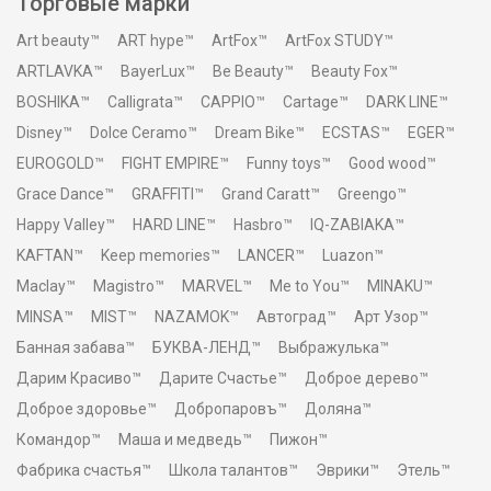
Торговые марки
Art beauty™
ART hype™
ArtFox™
ArtFox STUDY™
ARTLAVKA™
BayerLux™
Be Beauty™
Beauty Fox™
BOSHIKA™
Calligrata™
CAPPIO™
Cartage™
DARK LINE™
Disney™
Dolce Ceramo™
Dream Bike™
ECSTAS™
EGER™
EUROGOLD™
FIGHT EMPIRE™
Funny toys™
Good wood™
Grace Dance™
GRAFFITI™
Grand Caratt™
Greengo™
Happy Valley™
HARD LINE™
Hasbro™
IQ-ZABIAKA™
KAFTAN™
Keep memories™
LANCER™
Luazon™
Maclay™
Magistro™
MARVEL™
Me to You™
MINAKU™
MINSA™
MIST™
NAZAMOK™
Автоград™
Арт Узор™
Банная забава™
БУКВА-ЛЕНД™
Выбражулька™
Дарим Красиво™
Дарите Счастье™
Доброе дерево™
Доброе здоровье™
Добропаровъ™
Доляна™
Командор™
Маша и медведь™
Пижон™
Фабрика счастья™
Школа талантов™
Эврики™
Этель™