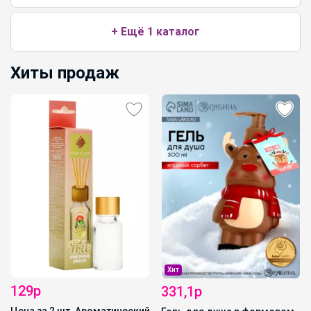
+ Ещё 1 каталог
Хиты продаж
Хит
129р
331,1р