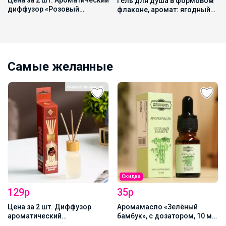
Цена за 2 шт. Ароматический
Гель для душа в формовом
диффузор «Розовый
флаконе, аромат: ягодный
грейпфрут, ландыш, мускус»,
сорбет, 300 мл, URAL LAB
с палочками, для дома, 10
мл
Самые желанные
Скидка
129р
35р
Цена за 2 шт. Диффузор
Аромамасло «Зелёный
ароматический
бамбук», с дозатором, 10 мл
«Обжаренный кофе» 10 мл
«Добропаровъ»