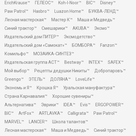
ErichKrause™
ГЕЛЕОС™
Koh-I-Noor™
BIC™
Disney™
Paw Patrol™
Hasbro™
Luazon Home™
БУКВА-ЛЕНД™
Лесная мастерская™
Мастер К™
Маша и Медведь™
Синий трактор™
Смешарики™
AKUBA™
Эксмо™
Издательский дом ПИТЕР™
Эксмодетство™
Издательский дом «Самокат»™
БОМБОРА™
Fanzon™
Комильфо™
МОЗАИКА-СИНТЕЗ™
Издательская группа АСТ™
Bestway™
INTEX™
SAFEX™
Мой выбор™
Рецепты дедушки Никиты™
Добропаровъ™
Greengo™
ЭТЕЛЬ™
ДОЛЯНА™
LoveLife™
Экономь и Я™
Крошка Я™
Уральская мануфактура™
Страна Карнавалия™
Хорошие сувениры™
Альтернатива™
Эврики™
IDEA™
Evis™
ERGOPOWER™
BIC™
ArtFox™
ARTLAVKA™
Calligrata™
Paw Patrol™
MARVEL™
LANCER™
Школа талантов™
Лесная мастерская™
Маша и Медведь™
Синий трактор™