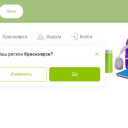
Жми
Красноярск
Форум
Войти
Ваш регион
Красноярск?
Нравится
Заказы
Изменить
Да
и
Команда
Торговые марки
Эксперты