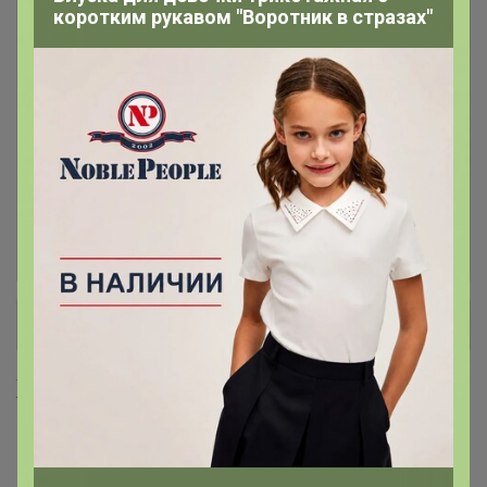
коротким рукавом "Воротник в стразах"
Хиты
101
Часы интерьерные
30
Детские часы
10
Кухонные часы
10
+ Ещё 46 каталогов
Хиты продаж