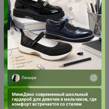
Войти
Зарегистрироваться
Реклама
Как здесь все устроено?
Как сделать заказ?
Как получить?
Доставка
Леныра
Шоурумы
МиниДино современный школьный
Торговые марки
гардероб для девочек и мальчиков, где
Наша команда
комфорт встречается со стилем