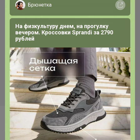
Брюнетка
На физкультуру днем, на прогулку
вечером. Кроссовки Sprandi за 2790
рублей
98,04р
192,01р
Цена за 3 шт. Горшок для
Кашпо для орхидей
орхидей прозрачный,
прозрачное «Фиджи»,
«Орхидея», пластиковый, 750
пластиковое, 1.6 л, d=16 см,
мл, d=11.5 см, h=10.5 см
d=16 см, h=15 см
Самые желанные