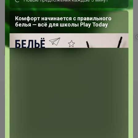
СИМА ЛЕНД. Интерьерная. Дом как
Комфорт начинается с правильного
центр притяжения
белья — всё для школы Play Today
285
5.0
359.8K
912.5K
83.9K
Ответить
Показаны записи
1-2
из
2
.