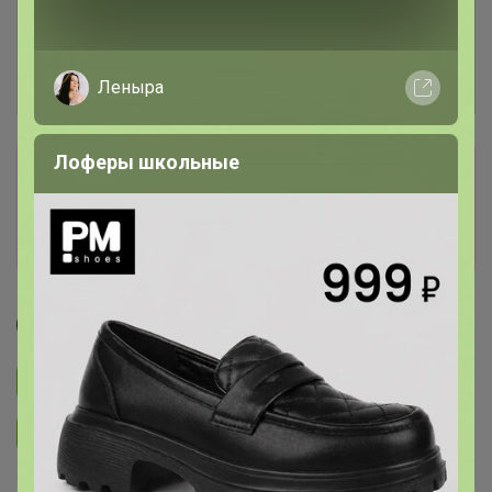
Леныра
Лоферы школьные
Сбор заказов в данной закупке
завершен
Перейти к текущей закупке
Джилка
Подписаться на закупку
3.3K
Подписаться на организатора
6.7K