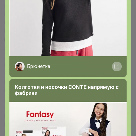
Happy Valley™
HARD LINE™
Hasbro™
IQ-ZABIAKA™
KAFTAN™
Keep memories™
LANCER™
Luazon™
Maclay™
Magistro™
MARVEL™
Me to You™
MINAKU™
MINSA™
MIST™
NAZAMOK™
Автоград™
Арт Узор™
Банная забава™
БУКВА-ЛЕНД™
Выбражулька™
Дарим Красиво™
Дарите Счастье™
Доброе дерево™
Доброе здоровье™
Добропаровъ™
Доляна™
Командор™
Маша и медведь™
Пижон™
Брюнетка
Фабрика счастья™
Школа талантов™
Эврики™
Этель™
ErichKrause™
ГЕЛЕОС™
Koh-I-Noor™
BIC™
Disney™
Колготки и носочки CONTE напрямую с
Paw Patrol™
Hasbro™
Luazon Home™
БУКВА-ЛЕНД™
фабрики
Лесная мастерская™
Мастер К™
Маша и Медведь™
Синий трактор™
Смешарики™
AKUBA™
Эксмо™
Издательский дом ПИТЕР™
Эксмодетство™
Издательский дом «Самокат»™
БОМБОРА™
Fanzon™
Комильфо™
МОЗАИКА-СИНТЕЗ™