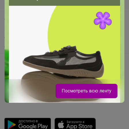
Поддержка альпак
Самое выгодное
Хиты продаж
Самое желанное
Самое быстрое
Начать зарабатывать с 24-ok
Picabox.ru - Лучшее место для ваших изображений
Розыгрыш - Генератор случайных чисел
Пульс нашего маркетплейса
Посмотреть всю ленту
Укорачиватель ссылок