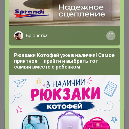
Брюнетка
430р
128,34р
Рюкзаки Котофей уже в наличии! Самое
приятное — прийти и выбрать тот
Фотоальбом на 300 фото в
Свеча - цилиндр, 5×15 см,
самый вместе с ребёнком
твёрдой обложке Самая
белая
лучшая доченька, «Мышка»
Информация о заказах доступна
лишь членам клуба