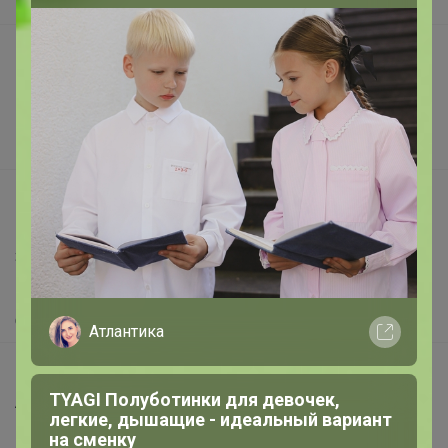
В наличии
Подарочные сертификаты
Реклама на сайте
Поставщикам
Вакансии
support@24-ok.ru
Написать в поддержку
Защита покупателя
Помощь
О нас
Атлантика
Все предложения
TYAGI Полуботинки для девочек,
Анонсы
легкие, дышащие - идеальный вариант
Новости
на сменку