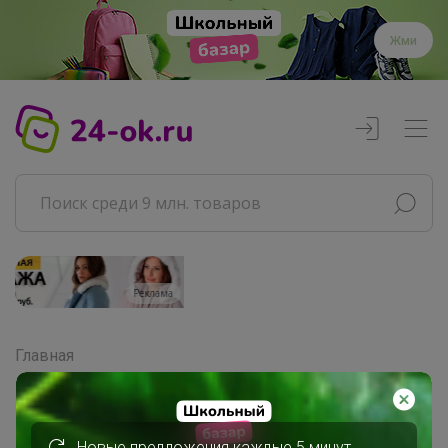
Жми
Реклама
Главная
Совместные покупки
АРХИВ СП
Товары для дома
Новые предложения каждые 5 минут