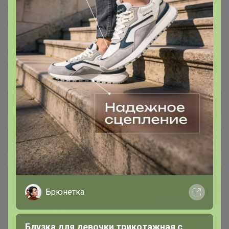
Красная глина™
Luminarc™
ONLITOP™
YUGANA™
PROGRESS™
Sangh Micio™
ZABIAKA™
TEXTURA™
ZAIN™
PUMA™
Adidas™
Centrum™
L-CRAFT™
El™
Masta™
FABRETTI™
Leo Ventoni™
Puzzle™
Puzzle Time™
Collorista™
Общий каталог
Товары месяца
17
Брюнетка
Скидки
78
Блузка для девочки трикотажная с