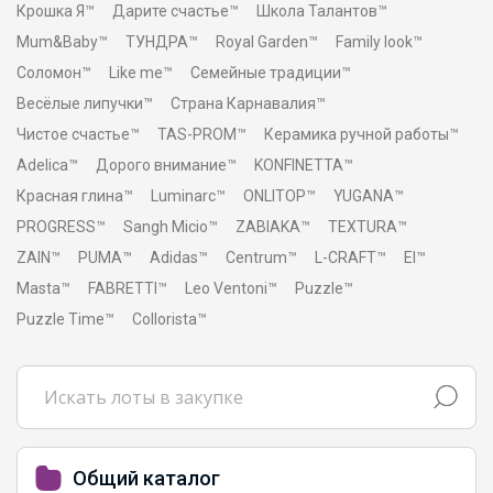
Крошка Я™
Дарите счастье™
Школа Талантов™
Mum&Baby™
ТУНДРА™
Royal Garden™
Family look™
Соломон™
Like me™
Семейные традиции™
Весёлые липучки™
Страна Карнавалия™
Чистое счастье™
TAS-PROM™
Керамика ручной работы™
Adelica™
Дорого внимание™
KONFINETTA™
Красная глина™
Luminarc™
ONLITOP™
YUGANA™
PROGRESS™
Sangh Micio™
ZABIAKA™
TEXTURA™
ZAIN™
PUMA™
Adidas™
Centrum™
L-CRAFT™
El™
Masta™
FABRETTI™
Leo Ventoni™
Puzzle™
Puzzle Time™
Collorista™
Общий каталог