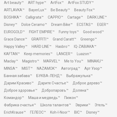
Art beauty™
ART hype™
ArtFox™
ArtFox STUDY™
ARTLAVKA™
BayerLux™
Be Beauty™
Beauty Fox™
BOSHIKA™
Calligrata™
CAPPIO™
Cartage™
DARK LINE™
Disney™
Dolce Ceramo™
Dream Bike™
ECSTAS™
EGER™
EUROGOLD™
FIGHT EMPIRE™
Funny toys™
Good wood™
Grace Dance™
GRAFFITI™
Grand Caratt™
Greengo™
Happy Valley™
HARD LINE™
Hasbro™
IQ-ZABIAKA™
KAFTAN™
Keep memories™
LANCER™
Luazon™
Maclay™
Magistro™
MARVEL™
Me to You™
MINAKU™
MINSA™
MIST™
NAZAMOK™
Автоград™
Арт Узор™
Банная забава™
БУКВА-ЛЕНД™
Выбражулька™
Дарим Красиво™
Дарите Счастье™
Доброе дерево™
Доброе здоровье™
Добропаровъ™
Доляна™
Командор™
Маша и медведь™
Пижон™
Фабрика счастья™
Школа талантов™
Эврики™
Этель™
ErichKrause™
ГЕЛЕОС™
Koh-I-Noor™
BIC™
Disney™