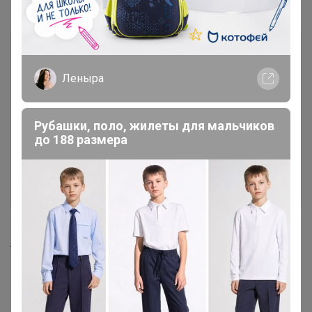
пункте выдачи
.
Леныра
Рубашки, поло, жилеты для мальчиков
до 188 размера
Исключением являются скоропортящиеся товары
,
такие как продукты питания, растения, а также
посадочный материал (саженцы деревьев,
кустарников, рассада, луковицы и т.п.), срок хранения
которых невозможно продлить в пункте выдачи.