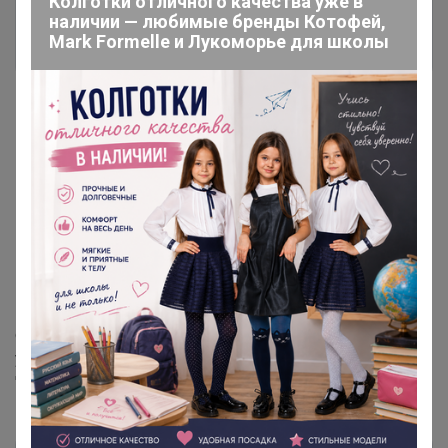
Колготки отличного качества уже в
наличии — любимые бренды Котофей,
Mark Formelle и Лукоморье для школы
Изменение пункта выдачи
Вы можете изменить способ получения по умолчанию
для новых оформленных заказов,
через настройки в
Вашем профиле.
Настройки - вкладка "Основное", спуститесь в низ
страницы до раздела "Способ получения по
умолчанию." Нажмите изменить, далее вкладка
"Другой способ." Выберите удобный для Вас пункт
выдачи 24-ok. Сохраняем изменения.