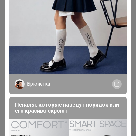
мы предлагаем воспользоваться услугами
транспортных компаний. Просто введите название
вашего населённого пункта в поисковую строку, и
система предложит доступные варианты. Если
использование карты неудобно, пожалуйста,
перейдите в раздел "Список" для просмотра адреса
пункта выдачи.
Брюнетка
Пеналы, которые наведут порядок или
его красиво скроют