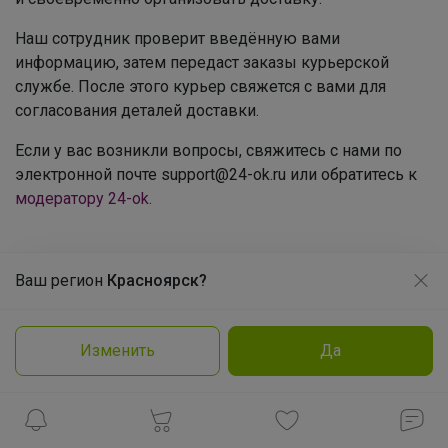
Наш сотрудник проверит введённую вами
информацию, затем передаст заказы курьерской
службе. После этого курьер свяжется с вами для
согласования деталей доставки.
Если у вас возникли вопросы, свяжитесь с нами по
электронной почте support@24-ok.ru или обратитесь к
модератору 24-ok.
Ваш регион
Красноярск?
Продолжая использовать этот сайт и нажимая кнопку
«Принять», вы даёте согласие на обработку файлов
Как здесь все устроено?
cookie
Как сделать заказ?
Изменить
Да
Подробнее
Принять
Как получить?
Доставка