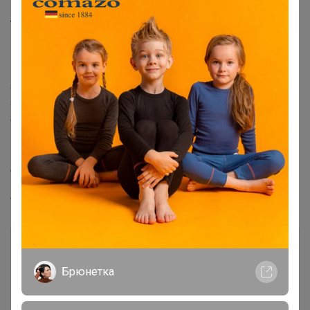
под статусом заказа, чтобы перейти на сайт выбранной
ТК и отследить посылку по указанному треку.
Вы можете объединить несколько выкупов в одну
посылку для снижения стоимости доставки. Для этого
заранее предупредите сотрудника об объединении
заказов и ознакомьтесь с условиями отправки в
соответствующих темах:
Почта России
ТК СДЭК
ТК Яндекс Доставка
Брюнетка