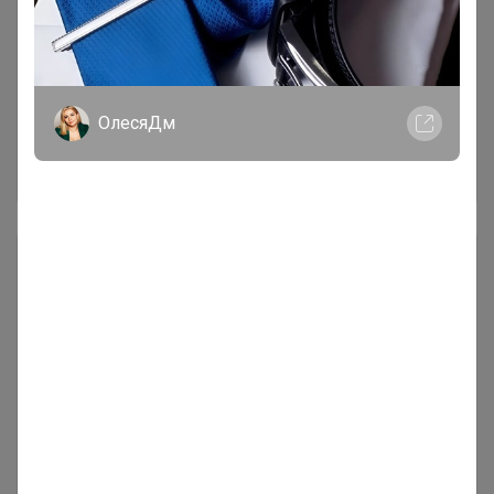
ОлесяДм