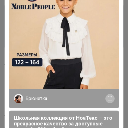
Если ваш заказ в корзине имеет статус "включено в
счёт", вам необходимо связаться с продавцом.
Напишите ему в теме выкупа или оставьте
комментарий к заказу с просьбой изменить пункт
выдачи. Так продавец будет точно понимать, о каком
выкупе идёт речь.
Брюнетка
Найти продавца также вы можете в разделе
"Наша
команда"
или в шапке вашего заказа кнопка
"написать".
Школьная коллекция от НоаТекс — это
прекрасное качество за доступные