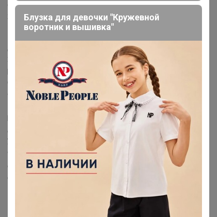
составляет 35 рублей за 30 календарных дней
хранения для каждого заказа в Центрах Раздач города
Блузка для девочки "Кружевной
воротник и вышивка"
Красноярска.
Для междугородних Центров Раздач стоимость
хранения составляет 55 рублей. Из этой суммы 20
рублей оплачиваются сразу при оформлении заказа
(включают хранение, сбор и отправку межгорода), а
оставшиеся 35 рублей вносятся при получении заказа
в самом ЦР.Стоимость хранения продуктовых закупок,
растений, а также посадочного материала (саженцев
деревьев, кустарников, рассады, луковиц и т.п.),
указанных в корзине как
скоропортящиеся товары
,
составляет: Красноярск: 35 рублей за 3 календарных
дня. Межгород: 55 рублей за 3 календарных
дня.
Штраф за хранение
скоропортящихся товаров
начисляется за каждый последующий день. Расчёт
ведётся только по рабочим дням, выходные дни
пункта выдачи не учитываются. По истечении трёх