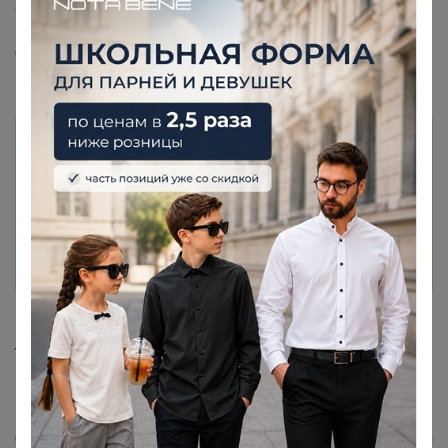
отследить его историю в вашей корзине по статусу
вашего заказа (статус заказа это: "новый заказ",
"включено в счет", "в центре раздач" и т.п.). По ссылке
инструкция,
что такое статус заказа.
"Сортировка"
— ваш заказ поступил к продавцу и в
течение ближайших дней будет отправлен в Центр
Раздач или в Сортировочный центр.
"Сортировочный ЦР"
— Ваш заказ прибыл в
Сортировочный центр и ожидает отправки. Курьерская