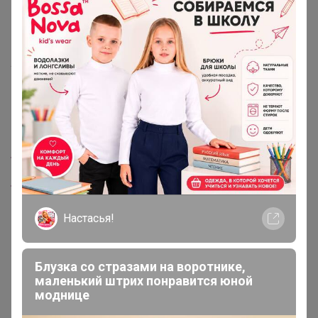
Или в пунктах выдачи популярных транспортных
компаний - Почта России, СДЭК, Яндекс.Доставка
Условия доставки зависят от выбранной транспортной
компании. Подробности условий доставки приведены
в соответствующих разделах:
Почта России
ТК СДЭК
ТК Яндекс Доставка
Инструкции для помощи в навигации по сайту:
Настасья!
Изменение пункта выдачи
Блузка со стразами на воротнике,
Как понять, когда можно получить заказ
маленький штрих понравится юной
моднице
Как продлить срок хранения заказа в пункте выдачи