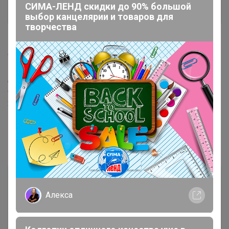
СИМА-ЛЕНД скидки до 90% большой
выбор канцелярии и товаров для
творчества
"В центре раздач"
- в центре раздач Ваш заказ
ожидает получения. Срок хранения заказов с момента
поступления 30 дней, включая все календарные
дни. Исключения, товары, требующие холодильного
оборудования или скоропортящиеся товары: срок
хранения 3 дня. Подробнее
в разделе "Тариф"
Информация о сроке хранения заказа доступна в
вашей корзине, в разделе "Раздача", а также
непосредственно в деталях самого заказа.
Алекса