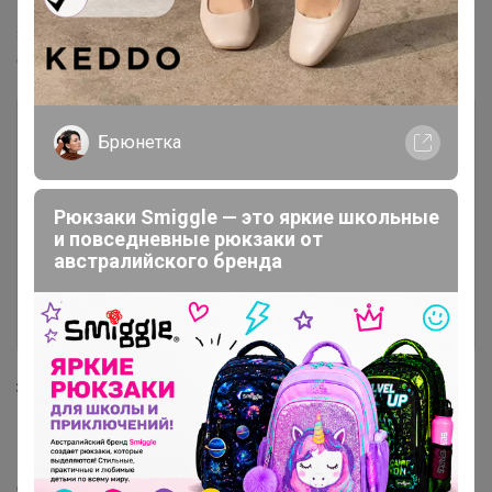
Выберите удобный для вас способ доставки, и
заполните все необходимые поля, чтобы сотрудник
смог корректно оформить отправку.
Брюнетка
Рюкзаки Smiggle — это яркие школьные
и повседневные рюкзаки от
австралийского бренда
Этот метод позволит установить новый способ
доставки по умолчанию для всех будущих заказов,
однако изменение не затронет уже оформленные
заказы.
Для заказов со статусами "Новый заказ",