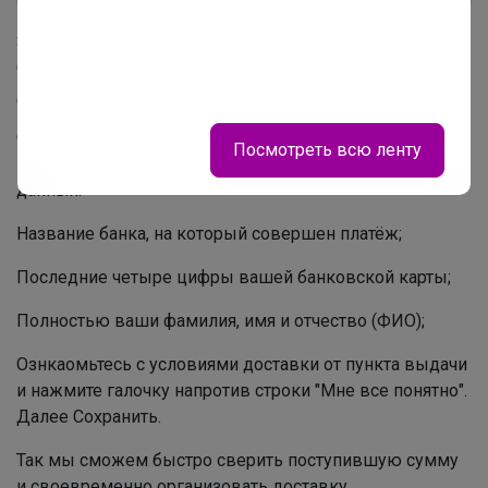
Заполните данную форму внимательно и подробно.
Обязательно укажите в примечании предпочтительный
день и ориентировочное время доставки.
Особое внимание уделите заполнению поля
Посмотреть всю ленту
«Информация об оплате». Используя полную запись
данных.
Название банка, на который совершен платёж;
Последние четыре цифры вашей банковской карты;
Полностью ваши фамилия, имя и отчество (ФИО);
Ознкаомьтесь с условиями доставки от пункта выдачи
и нажмите галочку напротив строки "Мне все понятно".
Далее Сохранить.
Так мы сможем быстро сверить поступившую сумму
и своевременно организовать доставку.