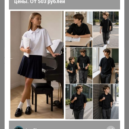
цены. От 503 рублей
Статус заказа “сортировка”, “сортировочный ЦР”,
“отправлено” - не подлежат изменению пункта
выдачи, даже со стороны продавца.
Если у Вас остались вопросы, Вы можете обратиться
на сайте к
модератору 24-ok
или напишите нам на
электронную почту:
support@24-ok.ru
Мы постараемся Вам помочь!