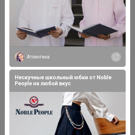
включая Кемеровскую, Иркутскую и другие области
по приемлемой цене.
По умолчанию карта настроена на показ Центров
выдачи 24-ok г. Красноярска - выбирайте на карте
ближайший к вам адрес или введите улицу.По данной
ссылке представлены все
ПУНКТЫ ВЫДАЧИ 24-ok.
Атлантика
Нескучные школьный юбки от Nоblе
Реoplе на любой вкус
Если в Вашем городе отсутствует пункт выдачи 24-ok,