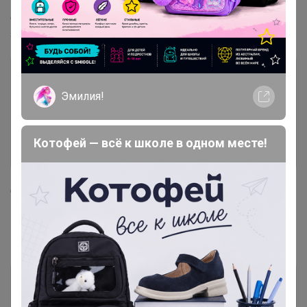
"Зафиксировано" или "Забронировано" Вы можете
самостоятельно изменить способ получения в самом
заказе.
Эмилия!
Котофей — всё к школе в одном месте!
Откроется вкладка меню с перечнем ранее
выбранных вами пунктов выдачи. Если вам
необходимо сменить место получения заказа,
выберите вкладку «Другой способ».