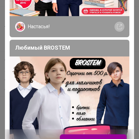
Все предложения
Анонсы
Настасья!
Новости
Поддержка альпак
Любимый BROSTEM
Самое выгодное
Хиты продаж
Самое желанное
Самое быстрое
Начать зарабатывать с 24-ok
Picabox.ru - Лучшее место для ваших изображений
Розыгрыш - Генератор случайных чисел
Пульс нашего маркетплейса