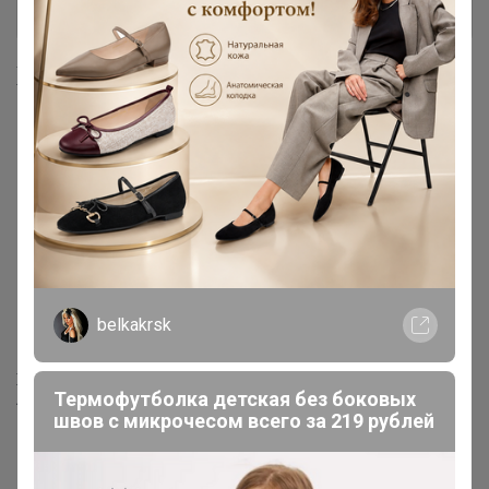
+ Ещё 87 каталогов
Хиты продаж
belkakrsk
93,74р
163,4р
Хвойный концентрат Dr.
Цена за 100 уп. Салфетка
Термофутболка детская без боковых
Aqua «Пихта + Сосна», 850 г
спиртовая, одноразовая,
швов с микрочесом всего за 219 рублей
антисептическая из
нетканого материала, 56×65
мм, 1 шт.