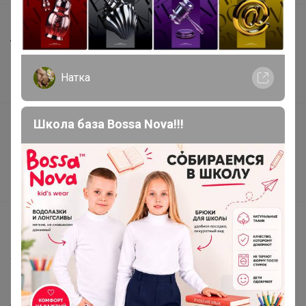
Шоурумы
Торговые марки
Наша команда
Натка
В наличии
Подарочные сертификаты
Школа база Bossa Nova!!!
Реклама на сайте
Поставщикам
Вакансии
support@24-ok.ru
Написать в поддержку
Защита покупателя
Помощь
О нас