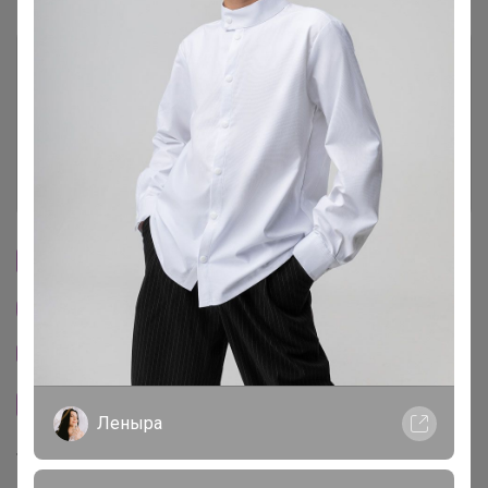
Условия участия
Ключевые даты
История проведённых выкупов
Cтраничка организатора
Другие СП организатора Джилка
Тема отзывов
Сайт закупки
Леныра
Торговые марки