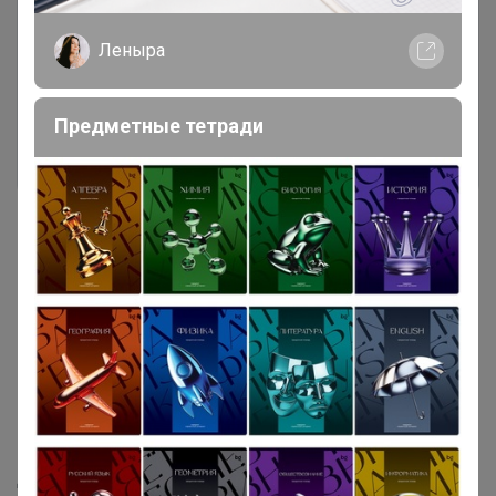
Чтобы ответить или задать вопрос
необходимо авторизоваться на сайте
Леныра
Это займет меньше минуты
Предметные тетради
Войти
Зарегистрироваться
Реклама
Как здесь все устроено?
Как сделать заказ?
Как получить?
Доставка