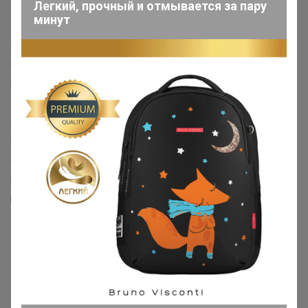
Легкий, прочный и отмывается за пару
Art beauty™
ART hype™
ArtFox™
ArtFox STUDY™
минут
ARTLAVKA™
BayerLux™
Be Beauty™
Beauty Fox™
BOSHIKA™
Calligrata™
CAPPIO™
Cartage™
DARK LINE™
Disney™
Dolce Ceramo™
Dream Bike™
ECSTAS™
EGER™
EUROGOLD™
FIGHT EMPIRE™
Funny toys™
Good wood™
Grace Dance™
GRAFFITI™
Grand Caratt™
Greengo™
Happy Valley™
HARD LINE™
Hasbro™
IQ-ZABIAKA™
KAFTAN™
Keep memories™
LANCER™
Luazon™
Maclay™
Magistro™
MARVEL™
Me to You™
MINAKU™
MINSA™
MIST™
NAZAMOK™
Автоград™
Арт Узор™
Банная забава™
БУКВА-ЛЕНД™
Выбражулька™
Дарим Красиво™
Дарите Счастье™
Доброе дерево™
Доброе здоровье™
Добропаровъ™
Доляна™
Командор™
Маша и медведь™
Пижон™
Фабрика счастья™
Школа талантов™
Эврики™
Этель™
ErichKrause™
ГЕЛЕОС™
Koh-I-Noor™
BIC™
Disney™