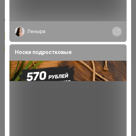
Джилка
Леныра
Подписаться на закупку
3.3K
Подписаться на организатора
6.7K
Носки подростковые
В архиве
Собрано
—
0 %
~ 7 дней
Ожидание
Пристрой
5 лотов
Комментарии к лотам
83.9K