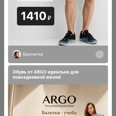
Маникюр и педикюр
375
Аптека
600
Товары месяца
35
Брюнетка
Аксессуары
13
Обувь от ARGO идеальна для
повседневной жизни!
Баня и сауна
65
Бритьё и стрижка волос
5