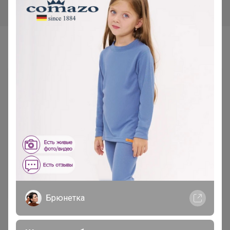
Самые желанные
Финальная цена
Скидка
Брюнетка
232,96р
292,81р
Солнцезащитный крем для
Солнцезащитный спрей