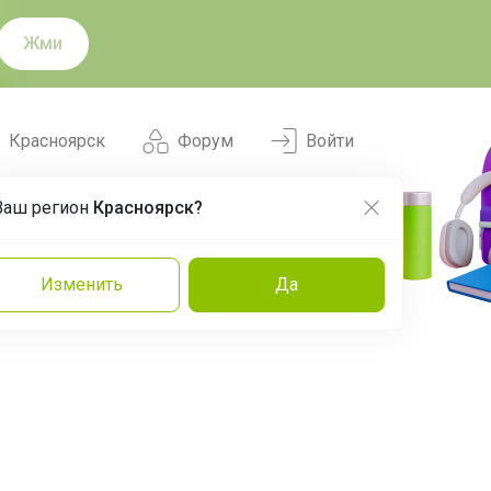
Жми
Красноярск
Форум
Войти
Ваш регион
Красноярск?
Нравится
Заказы
Изменить
Да
и
Команда
Торговые марки
Эксперты