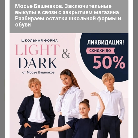
Мосье Башмаков. Заключительные
выкупы в связи с закрытием магазина
Разбираем остатки школьной формы и
обуви
Happy Baby
Подписаться на закупку
299
Подписаться на организатора
3.8K
Дозаказ до
Собрано
14 августа
100 %