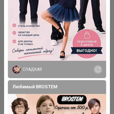
~ 5 дней
Ожидание
Пристрой
1 лот
Комментарии к лотам
1.6K
Отзывы участников
3.6K
СЛАДКАЯ
Описание
Условия участия
Любимый BROSTEM
Ключевые даты