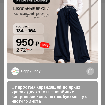
Самые желанные
Хит
Хит
448р
406р
Скорлупа Кедрового ореха
Кора сосновая (фракция 5-
60л
10см) 60л
Happy Baby
От простых карандашей до ярких
красок для холста — изобилие
канцелярии исполнит любую мечту с
чистого листа