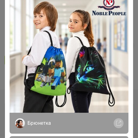
Мульча (кора), щепа, скорлупа,
пемза ❗ Забирать только из цр
Щорса 5 (svet)
59
5.0
32K
41.9K
1.6K
5
Ответить
Показаны записи
1-2
из
2
.
Брюнетка