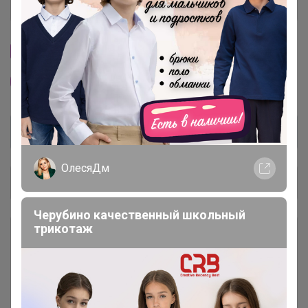
История проведённых выкупов
Cтраничка организатора
Другие СП организатора Happy Baby
ОлесяДм
Общий каталог
Черубино качественный школьный
трикотаж
Чат в Telegram 💌
1
Мульча - кора лиственницы,
14
щепа, скорлупа, пемза ❗
Забирать только из цр Щорса 5