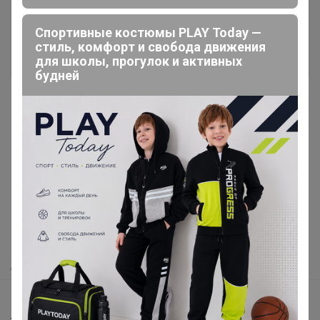
Это займет меньше минуты
Спортивные костюмы PLAY Today —
стиль, комфорт и свобода движения
Войти
Зарегистрироваться
для школы, прогулок и активных
будней
Реклама
Как здесь все устроено?
Как сделать заказ?
Как получить?
Доставка
Шоурумы