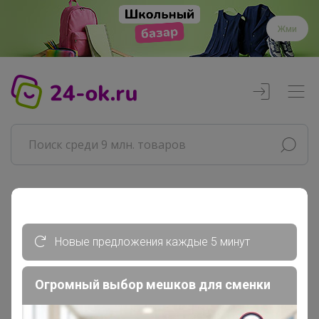
Жми
Реклама
Новые предложения каждые 5 минут
Главная
Совместные покупки
Огромный выбор мешков для сменки
Товары для дома
Дача, сад, огород