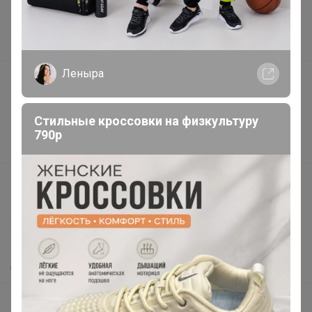
Торговые марки
Наша команда
В наличии
Леныра
Подарочные сертификаты
Реклама на сайте
Стильные кроссовки на физкультуру
Поставщикам
790р
Вакансии
support@24-ok.ru
Написать в поддержку
Защита покупателя
Помощь
О нас
Все предложения