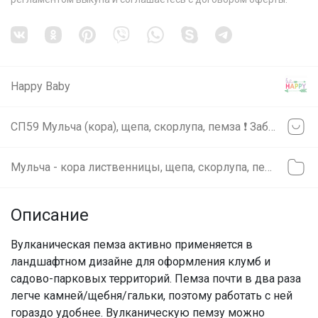
Happy Baby
СП59 Мульча (кора), щепа, скорлупа, пемза ❗ Забирать только из цр Щорса 5 (svet)
Мульча - кора лиственницы, щепа, скорлупа, пемза ❗ Забирать только из цр Щорса 5
Описание
Вулканическая пемза активно применяется в
ландшафтном дизайне для оформления клумб и
садово-парковых территорий. Пемза почти в два раза
легче камней/щебня/гальки, поэтому работать с ней
гораздо удобнее. Вулканическую пемзу можно