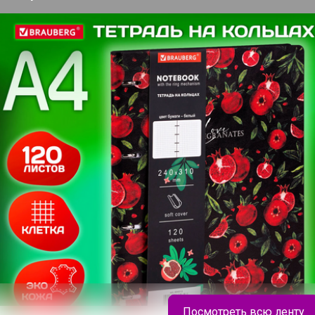
4 000+
брендов
о
ю согласен с условиями
ения, изложенными в
естных закупок
,
онфиденциальности
,
Посмотреть всю ленту