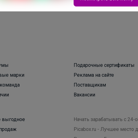
Натка
Хит сезона! Идеальная футболка BODO для
уроков физкультуры
умы
Подарочные сертификаты
Леныра
вые марки
Реклама на сайте
команда
Поставщикам
ичии
Вакансии
Обувь от ARGO идеальна для повседневной
жизни!
 выгодное
Начать зарабатывать с 24-o
продаж
Picabox.ru - Лучшее место