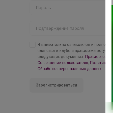
70+
центров раздач
Я внимательно ознакомлен и полность
членства в клубе и правилами вступл
следующих документах:
Правила совм
Соглашение пользователя
,
Политика к
Обработка персональных данных
.
Зарегистрироваться