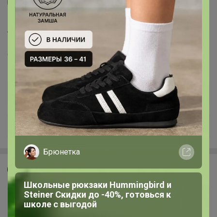
4
5.0
19.7K
44.3K
1.9K
5
Arida - ароматы для дома и авто от 50р!!! Супер-
цены!
Стоп 14 августа
Последнее:
Леныра, 07 августа 2026, 09:19
+122
Брюнетка
МаннА
Школьные рюкзаки Hummingbird и
Steiner Скидки до -40%, готовься к
школе с выгодой