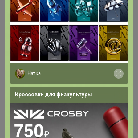
Реклама
Как здесь все устроено?
Как сделать заказ?
Как получить?
Доставка
Натка
Шоурумы
Кроссовки для физкультуры
Торговые марки
Наша команда
В наличии
Подарочные сертификаты