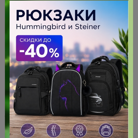
380
5.0
61.1K
51.5K
1.5K
МОЮЩАЯ ХИМИЯ PRO-BRITЕ, цены ниже,
скорость выше
Стоп 13 августа
Последнее:
МаннА, 06 августа 2026, 18:33