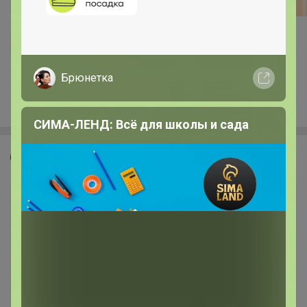
1
2
3
4
5
Брюнетка
Показаны записи
1-12
из
249
.
СИМА-ЛЕНД: Всё для школы и сада
Красинтия