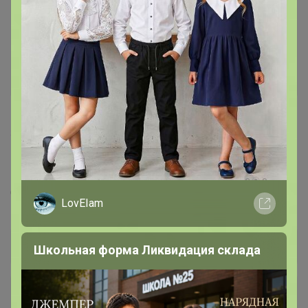
280
4.9
393.9K
1.3M
7.4K
IKEA (ИКЕА) 100% оригинал (зарубежка)
РАСПРОДАЖА
Стоп 14 августа
LovEIam
Последнее:
СЛАДКАЯ, 07 августа 2026, 18:44
Школьная форма Ликвидация склада
+2.3K