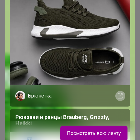
Реклама на сайте
Поставщикам
Вакансии
support@24-ok.ru
Написать в поддержку
Защита покупателя
Помощь
О нас
Все предложения
Брюнетка
Анонсы
Новости
Рюкзаки и ранцы Brauberg, Grizzly,
Heikki
Поддержка альпак
Посмотреть всю ленту
Самое выгодное