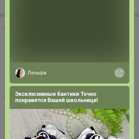
Красинтия
Леныра
Эксклюзивные бантики Точно
понравятся Вашей школьнице!
40
1.2K
11.1K
128
22
Уютный дом DeNastia - стильные коллекции
посуды, сервировка, хранение. Ассортимент
"Посуда-центр" в 2 раза выгоднее!
Стоп 15 августа
Последнее:
Красинтия, 08 августа 2026, 17:57