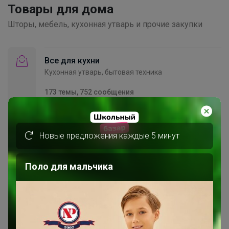
Товары для дома
Шторы, мебель, кухонная утварь и прочие закупки
Все для кухни
Кухонная утварь, бытовая техника
173 темы, 752 сообщения
СИМА-ЛЕНД, Доляна, Magistro- посуда, текстиль,
декор для вашего дома
OleksandraIlyina
8 августа, 2026 10:59
Новые предложения каждые 5 минут
Домашний текстиль
173 темы, 586 сообщений
Поло для мальчика
РАСПРОДАЖА! подушки!!!❤️❤️❤️KAZANOV.A.** КПБ
и одеяла + ШИК ПОЛОТЕНЦА*** !
МИНЬКА
16 часов назад
Домашний декор
22 темы, 69 сообщений