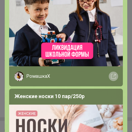
220
5.0
19.7K
44.3K
1.9K
5
ВСЕ В НАЛИЧИИ Свечи, спреи, диффузоры,
парфюмированная косметика, ароматы для
стирки, для авто GOOSE CREEK, HYPNO CASA,
Стоп 14 августа
VOLUSPA. В НАЛИЧИИ!
Последнее:
Леныра, 07 августа 2026, 16:59
РомашкаХ
Женские носки 10 пар/250р
+1K
Леныра