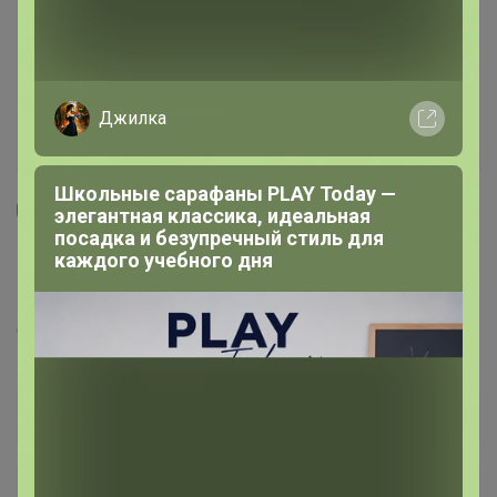
Джилка
Школьные сарафаны PLAY Today —
элегантная классика, идеальная
45
1.7K
6.3K
96
18
посадка и безупречный стиль для
каждого учебного дня
ZEERO Ноль отходов, ЭКО. быт.мелочи, химия,
косметика. ВОСКОВЫЕ САЛФЕТКИ И
МЕНСТРУАЛЬНЫЕ ЧАШИ
Стоп 15 августа
Последнее:
Красинтия, 08 августа 2026, 17:59
+556