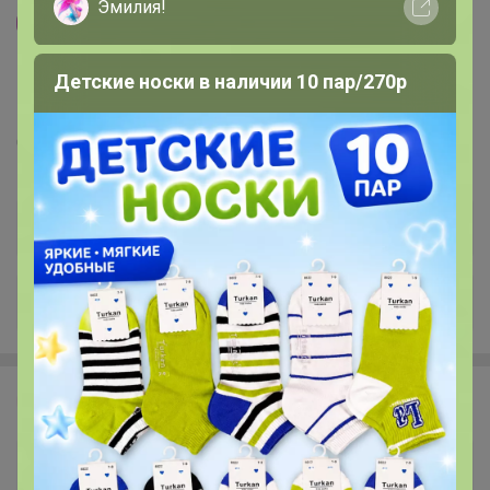
Эмилия!
4
5.0
12.4K
84.7K
384
20
Детские носки в наличии 10 пар/270р
Посуда Luminarc, Domenik, Attribute, Pyrex,
Curver, Wilmax
Стоп 14 августа
Последнее:
Леныра, 07 августа 2026, 16:58
+3K
Эмилия!