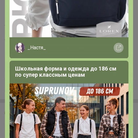
211
5.0
22.5K
44.3K
2.2K
14
Лукошко - магазин подарков и удивительных
вещей. Бесплатная доставка! ПОСТАВЩИК
ЗАКРЫВАЕТСЯ! АКЦИЯ-ЛИКВИДАЦИЯ до -70%
Стоп 13 августа
на все!
Последнее:
зяка, 07 августа 2026, 12:23
_Настя_
Школьная форма и одежда до 186 см
по супер классным ценам
+682
Glamkat