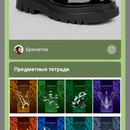
107
5.0
16.6K
34.4K
769
5
Практичные вещи для себя и для дома
Стоп 12 августа
Последнее:
Натка, 06 августа 2026, 16:34
Брюнетка
+607
Предметные тетради
1
2
3
4
5
Показаны записи
1-12
из
249
.