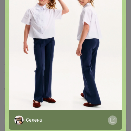
280
5.0
29.2K
81.8K
2.3K
14
✨FISSМАN✨ Сковороды, термокружки,
сервировка, бутылки для воды
Стоп 14 августа
Последнее:
СЛАДКАЯ, 07 августа 2026, 13:08
Селена