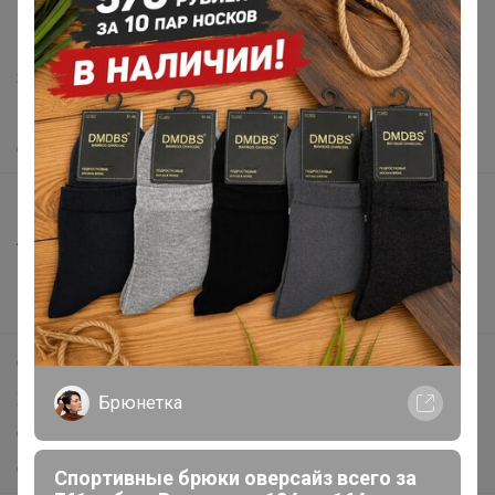
support@24-ok.ru
Написать в поддержку
Защита покупателя
Помощь
О нас
Все предложения
Анонсы
Новости
Поддержка альпак
Самое выгодное
Хиты продаж
Брюнетка
Самое желанное
Самое быстрое
Спортивные брюки оверсайз всего за