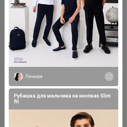
-------------------------------------------------------
Можно выбирать на сайте
www.sima-land.ru
Хотелки, что открыть пишите в телеграмм
чате
web.telegram.org/k/
или в теме,
открываю оперативно, или записывайтесь
сразу на лот
24-
ok.ru/purchase/738389/catalog/440214
И еще
хорошие новости : Весь апрель в Сима-ленд
цены КРУПНОГО ОПТА!
Леныра
Описание
Рубашка для мальчика на кнопках Slim
Условия участия
fit
Ключевые даты