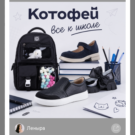
Maclay™
Magistro™
MARVEL™
Me to You™
MINAKU™
MINSA™
MIST™
NAZAMOK™
Автоград™
Арт Узор™
Банная забава™
БУКВА-ЛЕНД™
Выбражулька™
Дарим Красиво™
Дарите Счастье™
Доброе дерево™
Доброе здоровье™
Добропаровъ™
Доляна™
Командор™
Маша и медведь™
Пижон™
Фабрика счастья™
Школа талантов™
Эврики™
Этель™
ErichKrause™
ГЕЛЕОС™
Koh-I-Noor™
BIC™
Disney™
Paw Patrol™
Hasbro™
Luazon Home™
БУКВА-ЛЕНД™
Лесная мастерская™
Мастер К™
Маша и Медведь™
Синий трактор™
Смешарики™
AKUBA™
Эксмо™
Издательский дом ПИТЕР™
Эксмодетство™
Издательский дом «Самокат»™
БОМБОРА™
Fanzon™
Комильфо™
МОЗАИКА-СИНТЕЗ™
Издательская группа АСТ™
Bestway™
INTEX™
SAFEX™
Леныра
Мой выбор™
Рецепты дедушки Никиты™
Добропаровъ™