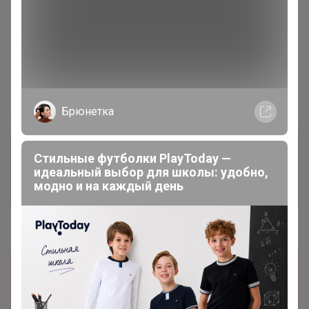
Завершена
—
~ 7 дней
Ожидание
Пристрой
5 лотов
Брюнетка
Комментарии к лотам
83.9K
Стильные футболки PlayToday —
идеальный выбор для школы: удобно,
модно и на каждый день
Отзывы участников
15.6K
Новости
Товары из других разделов здесь
24-
ok.ru/purchase/list
Все заказы будут
объединены в одну закупку. -----------------------