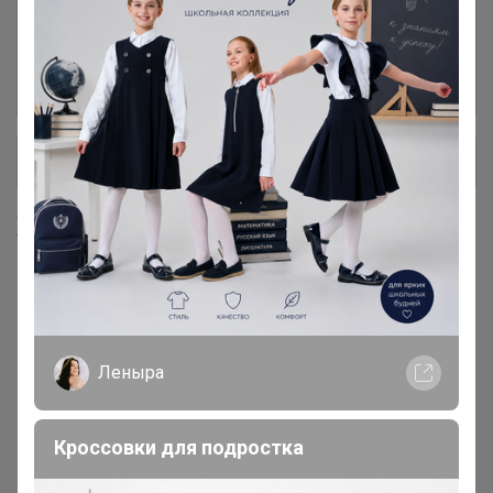
Садовая техника
77
Триммеры, Газонокосилки, Дровоколы,
Мотоблоки и культиваторы, Электронасосы,
Измельчители
+ Ещё 39 каталогов
Хиты продаж
Леныра
Кроссовки для подростка
Хит