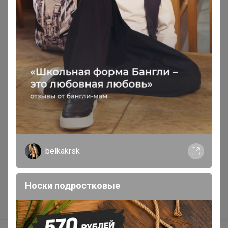
Как здесь все устроено?
Как сделать заказ?
Как получить?
Доставка
Шоурумы
Торговые марки
Наша команда
В наличии
belkakrsk
Подарочные сертификаты
Реклама на сайте
Носки подростковые
Поставщикам
Вакансии