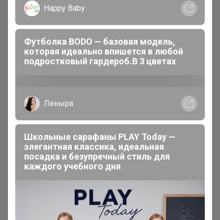
Happy Baby
Мульча,Субстрат, Торфы, Грунты для орхидей
Обустройство сада
450
Футболка BODO — базовая модель,
которая идеально впишется в любой
Дачный туалет, Душ, Умывальники,
подростковый гардероб.В 3 цветах
Компостеры, Искусственное озеленение,
водоемы, Мусорные баки и урны, Почтовые
ящики, Садовые дорожки, Садовый декор
Леныра
Одежда и обувь
56
Перчатки, рукавицы, одежда, наколенники,
Школьные сарафаны PLAY Today —
органайзеры
элегантная классика, идеальная
посадка и безупречный стиль для
каждого учебного дня
Садовая мебель
188
Гамаки, Диваны, Качели, Кресла, Лавки, Столы,
Шезлонги, Зонты