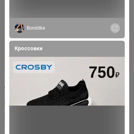
Bonditka
Сбор заказов в данной закупке
Кроссовки
завершен
Перейти к текущей закупке
Джилка
Подписаться на закупку
3.3K
Подписаться на организатора
6.7K