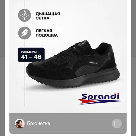
46,44р
Бирки садовые, для
Хит
маркировки растений, 10.5
46,44р
см, набор 20 шт., пластик,
МИКС, Greengo
Семена огурца «Герман», F1,
8 шт., «Евросемена»
Самые желанные
Брюнетка