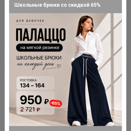
Школьные брюки со скидкой 65%
ZAIN™
PUMA™
Adidas™
Centrum™
L-CRAFT™
El™
Masta™
FABRETTI™
Leo Ventoni™
Puzzle™
Puzzle Time™
Collorista™
Общий каталог
Удобрения, подкормки,
637
Стимуляторы и регуляторы
роста
Грунты
349
Рассадные, универсальные и цветочные
грунты, Гидрогели, Дренаж, Лузга,