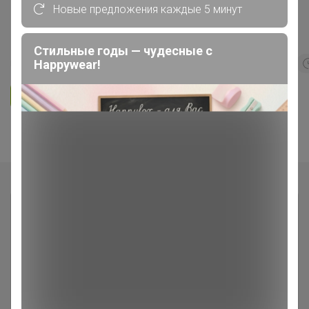
Новые предложения каждые 5 минут
СИМА-ЛЕНД. Дачно-Огородная
Стильные годы — чудесные с
Happywear!
392
5.0
359.8K
912.6K
83.9K
Ответить
Показаны записи
1-2
из
2
.