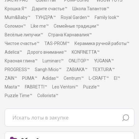
ЛАС ИГРАС™
Queen fair™
POMPOSHKI™
WOOW TOYS™
Крошка Я™
Дарите счастье™
Школа Талантов™
Mum&Baby™
ТУНДРА™
Royal Garden™
Family look™
Соломон™
Like me™
Семейные традиции™
Весёлые липучки™
Страна Карнавалия™
Чистое счастье™
TAS-PROM™
Керамика ручной работы™
Adelica™
Дорого внимание™
KONFINETTA™
Красная глина™
Luminarc™
ONLITOP™
YUGANA™
PROGRESS™
Sangh Micio™
ZABIAKA™
TEXTURA™
ZAIN™
PUMA™
Adidas™
Centrum™
L-CRAFT™
El™
Masta™
FABRETTI™
Leo Ventoni™
Puzzle™
Puzzle Time™
Collorista™