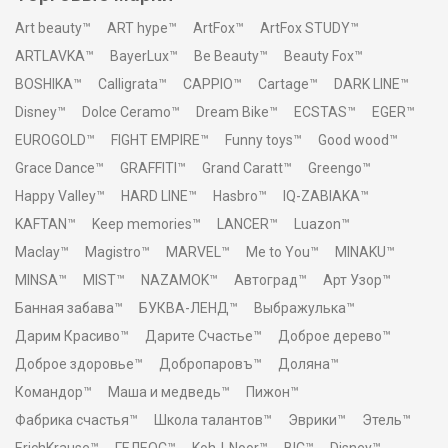
Art beauty™
ART hype™
ArtFox™
ArtFox STUDY™
ARTLAVKA™
BayerLux™
Be Beauty™
Beauty Fox™
BOSHIKA™
Calligrata™
CAPPIO™
Cartage™
DARK LINE™
Disney™
Dolce Ceramo™
Dream Bike™
ECSTAS™
EGER™
EUROGOLD™
FIGHT EMPIRE™
Funny toys™
Good wood™
Grace Dance™
GRAFFITI™
Grand Caratt™
Greengo™
Happy Valley™
HARD LINE™
Hasbro™
IQ-ZABIAKA™
KAFTAN™
Keep memories™
LANCER™
Luazon™
Maclay™
Magistro™
MARVEL™
Me to You™
MINAKU™
MINSA™
MIST™
NAZAMOK™
Автоград™
Арт Узор™
Банная забава™
БУКВА-ЛЕНД™
Выбражулька™
Дарим Красиво™
Дарите Счастье™
Доброе дерево™
Доброе здоровье™
Добропаровъ™
Доляна™
Командор™
Маша и медведь™
Пижон™
Фабрика счастья™
Школа талантов™
Эврики™
Этель™