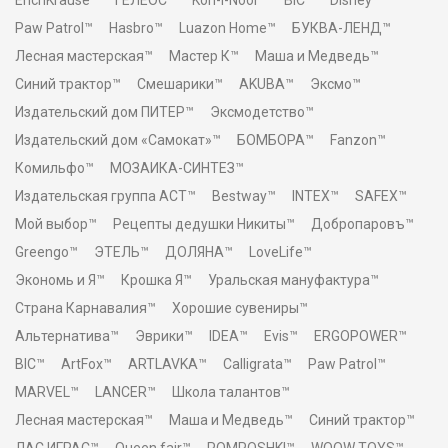
ErichKrause™
ГЕЛЕОС™
Koh-I-Noor™
BIC™
Disney™
Paw Patrol™
Hasbro™
Luazon Home™
БУКВА-ЛЕНД™
Лесная мастерская™
Мастер К™
Маша и Медведь™
Синий трактор™
Смешарики™
AKUBA™
Эксмо™
Издательский дом ПИТЕР™
Эксмодетство™
Издательский дом «Самокат»™
БОМБОРА™
Fanzon™
Комильфо™
МОЗАИКА-СИНТЕЗ™
Издательская группа АСТ™
Bestway™
INTEX™
SAFEX™
Мой выбор™
Рецепты дедушки Никиты™
Добропаровъ™
Greengo™
ЭТЕЛЬ™
ДОЛЯНА™
LoveLife™
Экономь и Я™
Крошка Я™
Уральская мануфактура™
Страна Карнавалия™
Хорошие сувениры™
Альтернатива™
Эврики™
IDEA™
Evis™
ERGOPOWER™
BIC™
ArtFox™
ARTLAVKA™
Calligrata™
Paw Patrol™
MARVEL™
LANCER™
Школа талантов™
Лесная мастерская™
Маша и Медведь™
Синий трактор™