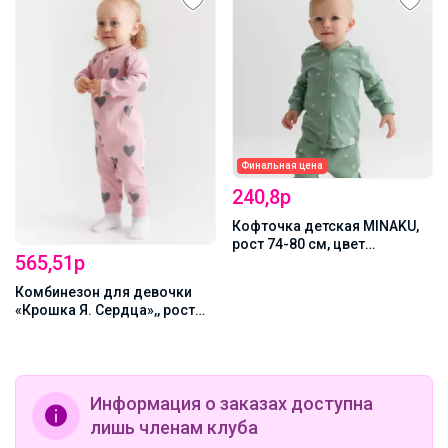
Финальная цена
Хит
240,8р
1 211,25р
Кофточка детская MINAKU,
Костюм детский: толстовка,
рост 74-80 см, цвет
брюки «Крошка Я» Oranges,
оливковый
рост 80-86 см, зелёный,
молочный
Информация о заказах доступна
лишь членам клуба