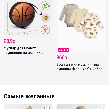
Скидка
Скидка
960р
421,4р
Боди детские с длинным
Водолазка детская MINAKU:
рукавом «Крошка Я», набор 3
Termo, тёмно-серая, рост
шт., рост 62-68 см
146-152 см
Самые желанные