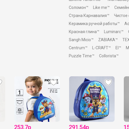
Соломон™
Like me™
Семейн
Страна Карнавалия™
Чистое
Керамика ручной работы™
Ad
Красная глина™
Luminarc™
Sangh Micio™
ZABIAKA™
TE
Centrum™
L-CRAFT™
El™
M
Puzzle Time™
Collorista™
253,7р
291,54р
1