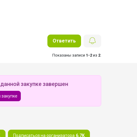
Ответить
Показаны записи
1-2
из
2
.
 данной закупке завершен
 закупке
K
Подписаться на организатора
6.7K