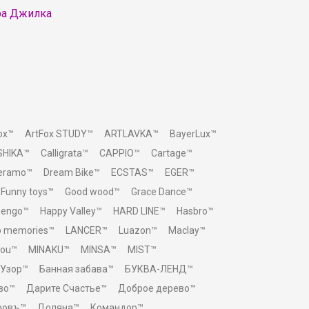
ра Джилка
ox™
ArtFox STUDY™
ARTLAVKA™
BayerLux™
SHIKA™
Calligrata™
CAPPIO™
Cartage™
Ceramo™
Dream Bike™
ECSTAS™
EGER™
Funny toys™
Good wood™
Grace Dance™
eengo™
Happy Valley™
HARD LINE™
Hasbro™
p memories™
LANCER™
Luazon™
Maclay™
You™
MINAKU™
MINSA™
MIST™
 Узор™
Банная забава™
БУКВА-ЛЕНД™
во™
Дарите Счастье™
Доброе дерево™
ровъ™
Доляна™
Командор™