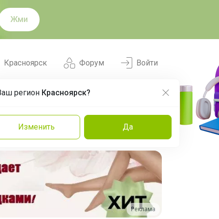
Жми
Красноярск
Форум
Войти
Ваш регион
Красноярск?
Нравится
Заказы
Изменить
Да
и
Команда
Торговые марки
Эксперты
Реклама