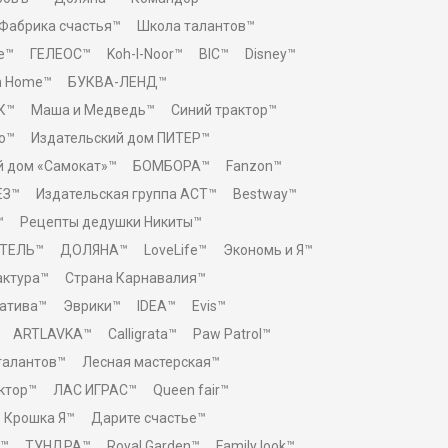
Фабрика счастья™
Школа талантов™
e™
ГЕЛЕОС™
Koh-I-Noor™
BIC™
Disney™
n Home™
БУКВА-ЛЕНД™
К™
Маша и Медведь™
Синий трактор™
о™
Издательский дом ПИТЕР™
й дом «Самокат»™
БОМБОРА™
Fanzon™
ЕЗ™
Издательская группа АСТ™
Bestway™
™
Рецепты дедушки Никиты™
ТЕЛЬ™
ДОЛЯНА™
LoveLife™
Экономь и Я™
актура™
Страна Карнавалия™
атива™
Эврики™
IDEA™
Evis™
ARTLAVKA™
Calligrata™
Paw Patrol™
талантов™
Лесная мастерская™
ктор™
ЛАС ИГРАС™
Queen fair™
Крошка Я™
Дарите счастье™
™
ТУНДРА™
Royal Garden™
Family look™