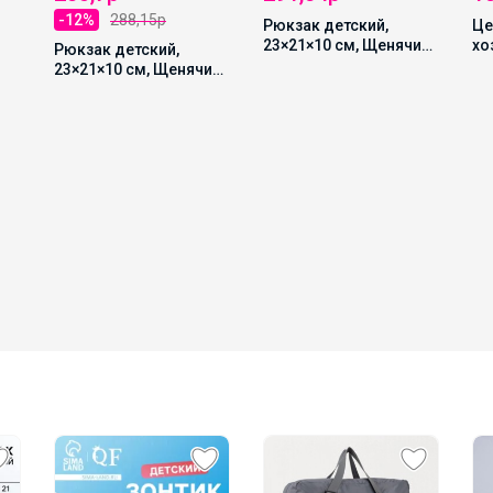
-12%
288,15р
Рюкзак детский,
Це
23×21×10 см, Щенячий
хо
Рюкзак детский,
С
патруль
ск
23×21×10 см, Щенячий
за
патруль
М