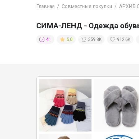
Главная
Совместные покупки
АРХИВ 
СИМА-ЛЕНД - Одежда обувь,
41
5.0
359.8K
912.6K