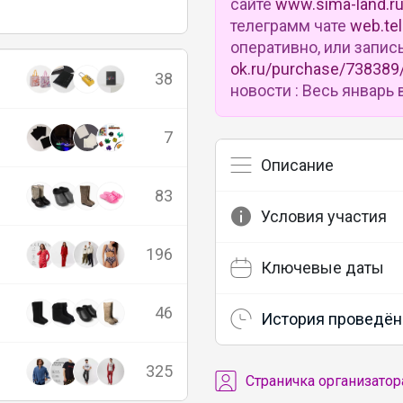
сайте
www.sima-land.r
телеграмм чате
web.te
оперативно, или запис
ok.ru/purchase/738389
38
новости : Весь январ
7
Описание
83
Условия участия
196
Ключевые даты
46
История проведён
325
Cтраничка организатор