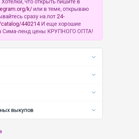
u
Хотелки, что открыть пишите в
legram.org/k/
или в теме, открываю
ывайтесь сразу на лот
24-
/catalog/440214
И еще хорошие
ь в Сима-ленд цены КРУПНОГО ОПТА!
ных выкупов
а