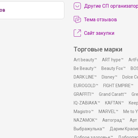
Другие СП организато
ов
Тема отзывов
Сайт закупки
Торговые марки
Art beauty™
ART hype™
ArtF
Be Beauty™
Beauty Fox™
BO
DARK LINE™
Disney™
Dolce 
EUROGOLD™
FIGHT EMPIRE™
GRAFFITI™
Grand Caratt™
Gr
IQ-ZABIAKA™
KAFTAN™
Kee
Magistro™
MARVEL™
Me to 
NAZAMOK™
Автоград™
Арт
Выбражулька™
Дарим Краси
Доброе здоровье™
Добропа