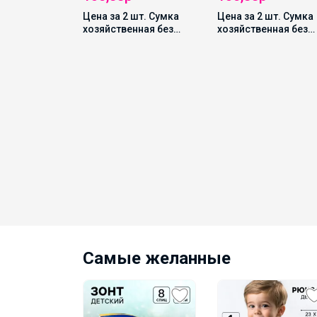
Цена за 2 шт. Сумка
Цена за 2 шт. Сумка
хозяйственная без
хозяйственная без
застёжки, цвет МИКС
застёжки, цвет МИК
нический
е
», 4
10 спиц,
, d=100 см,
тный
Самые желанные