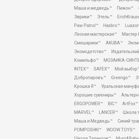
Маша и медведь™
Пижон™
Эврики™
Этель™
ErichKraus
Paw Patrol™
Hasbro™
Luazo
Лесная мастерская™
Мастер 
Смешарики™
AKUBA™
Эксм
Эксмодетство™
Издательски
Комильфо™
МОЗАИКА-СИНТ
INTEX™
SAFEX™
Мой выбор
Добропаровъ™
Greengo™
Э
Крошка Я™
Уральская мануф
Хорошие сувениры™
Альтерн
ERGOPOWER™
BIC™
ArtFox™
MARVEL™
LANCER™
Школа 
Маша и Медведь™
Синий тра
POMPOSHKI™
WOOW TOYS™
Школа Талантов™
Mum&Baby