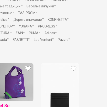
ые традиции™
Весёлые липучки™
 счастье™
TAS-PROM™
elica™
Дорого внимание™
KONFINETTA™
ONLITOP™
YUGANA™
PROGRESS™
XTURA™
ZAIN™
PUMA™
Adidas™
asta™
FABRETTI™
Leo Ventoni™
Puzzle™
54,8р