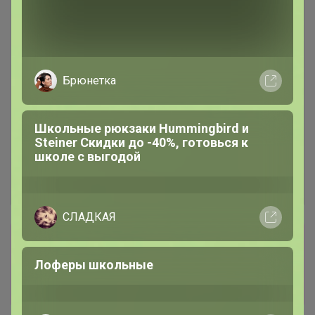
Брюнетка
Школьные рюкзаки Hummingbird и
Steiner Скидки до -40%, готовься к
школе с выгодой
Сбор заказов в данной закупке
завершен
Перейти к текущей закупке