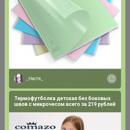
Цена:
246 р.
349 р.
- Покупали сотрудниками офиса в подарок
_Настя_
начальнику. Не раскрывали, пишет ли ручка не
проверяли. В целом выглядит красиво. Подарком
Термофутболка детская без боковых
довольны)
швов с микрочесом всего за 219 рублей