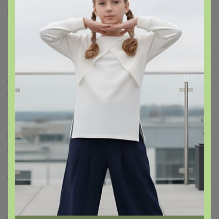
Мой выбор™
Рецепты дедушки Никиты™
Добропаровъ™
Greengo™
ЭТЕЛЬ™
ДОЛЯНА™
LoveLife™
Экономь и Я™
Крошка Я™
Уральская мануфактура™
Страна Карнавалия™
Хорошие сувениры™
Альтернатива™
Эврики™
IDEA™
Evis™
ERGOPOWER™
BIC™
ArtFox™
ARTLAVKA™
Calligrata™
Paw Patrol™
MARVEL™
LANCER™
Школа талантов™
Лесная мастерская™
Маша и Медведь™
Синий трактор™
ЛАС ИГРАС™
Queen fair™
POMPOSHKI™
WOOW TOYS™
Крошка Я™
Дарите счастье™
Школа Талантов™
Mum&Baby™
ТУНДРА™
Royal Garden™
Family look™
Соломон™
Like me™
Семейные традиции™
Весёлые липучки™
Страна Карнавалия™
Чистое счастье™
TAS-PROM™
Керамика ручной работы™
Adelica™
Дорого внимание™
KONFINETTA™
Красная глина™
Luminarc™
ONLITOP™
YUGANA™