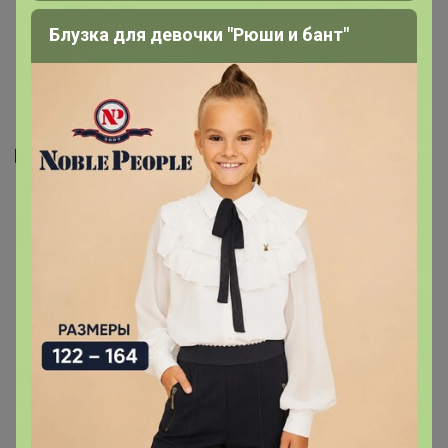
"- Красивый подарок мужчине. Всё понравилось.
Всё пришло целое. Очень понравилось."
Блузка для девочки "Рюши и бант"