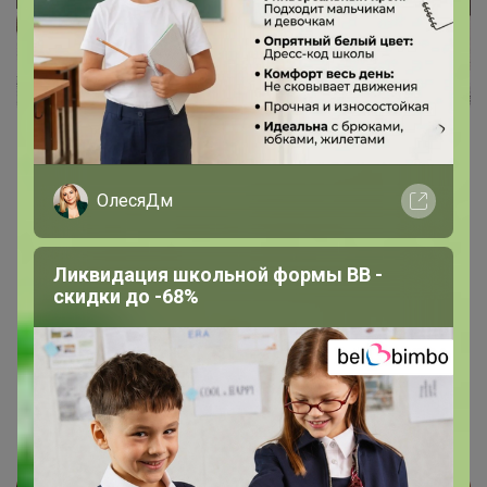
ОлесяДм
Ликвидация школьной формы BB -
скидки до -68%
Цена:
538 р.
649 р.
- качество хорошее, сделан отлично, упаковка для
подарка супер! размер как оригинал ! советую