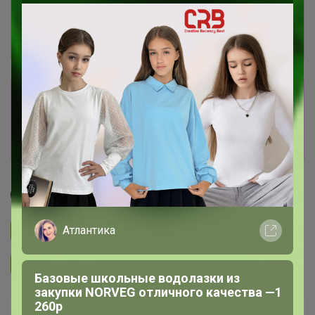
Сбор заказов в данной закупке
завершен
Перейти к текущей закупке
Джилка
Атлантика
Подписаться на закупку
3.3K
Подписаться на организатора
6.7K
Базовые школьные водолазки из
закупки NORVEG отличного качества —1
260р
Завершена
Собрано