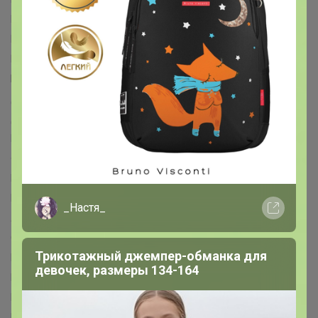
KAFTAN™
Keep memories™
LANCER™
Luazon™
Maclay™
Magistro™
MARVEL™
Me to You™
MINAKU™
MINSA™
MIST™
NAZAMOK™
Автоград™
Арт Узор™
Банная забава™
БУКВА-ЛЕНД™
Выбражулька™
Дарим Красиво™
Дарите Счастье™
Доброе дерево™
Доброе здоровье™
Добропаровъ™
Доляна™
Командор™
Маша и медведь™
Пижон™
Фабрика счастья™
Школа талантов™
Эврики™
Этель™
ErichKrause™
ГЕЛЕОС™
Koh-I-Noor™
BIC™
Disney™
Paw Patrol™
Hasbro™
Luazon Home™
БУКВА-ЛЕНД™
_Настя_
Лесная мастерская™
Мастер К™
Маша и Медведь™
Синий трактор™
Смешарики™
AKUBA™
Эксмо™
Трикотажный джемпер-обманка для
Издательский дом ПИТЕР™
Эксмодетство™
девочек, размеры 134-164
Издательский дом «Самокат»™
БОМБОРА™
Fanzon™
Комильфо™
МОЗАИКА-СИНТЕЗ™
Издательская группа АСТ™
Bestway™
INTEX™
SAFEX™