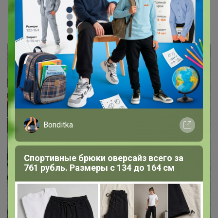
Цена:
256 р.
- Муж был в восторге! Пришёл быстро, качество
хорошее, печать яркая, размер соответствует.
Bonditka
Спортивные брюки оверсайз всего за
761 рубль. Размеры с 134 до 164 см