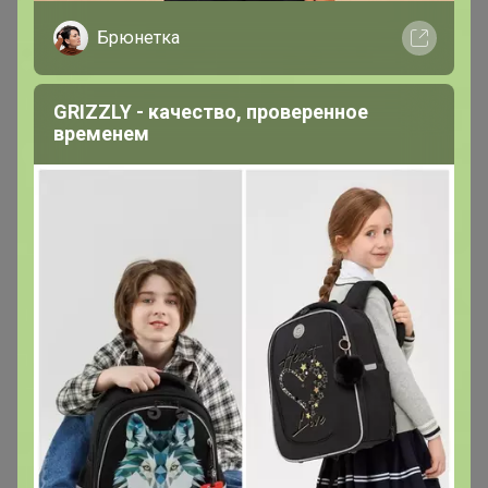
Брюнетка
GRIZZLY - качество, проверенное
временем
Термокружка «Мастер К», 450 мл, с
ручкой, сохраняет тепло 2 ч, 11×8 см,
голубая
Цена:
199 р.
- Реально хорошая кружка! Температуру
держит. Рекомендую