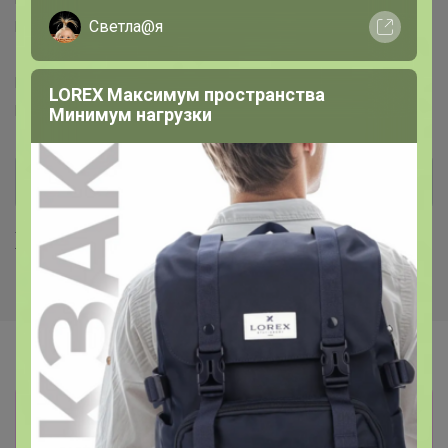
Светла@я
PROGRESS™
Sangh Micio™
ZABIAKA™
TEXTURA™
ZAIN™
PUMA™
Adidas™
Centrum™
L-CRAFT™
El™
Masta™
FABRETTI™
Leo Ventoni™
Puzzle™
LOREX Максимум пространства
Puzzle Time™
Collorista™
Минимум нагрузки
Хиты продаж
Информация о заказах доступна
лишь членам клуба