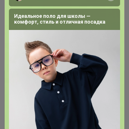
Можно выбирать на сайте
www.sima-land.ru
Хотелки, что открыть пишите в телеграмм
Идеальное поло для школы —
чате
web.telegram.org/k/
или в теме,
комфорт, стиль и отличная посадка
открываю оперативно, или записывайтесь
сразу на лот
24-
ok.ru/purchase/738389/catalog/440214
И еще
хорошие новости : Весь январь в Сима-ленд
цены КРУПНОГО ОПТА!
Описание
Условия участия
Ключевые даты
История проведённых выкупов