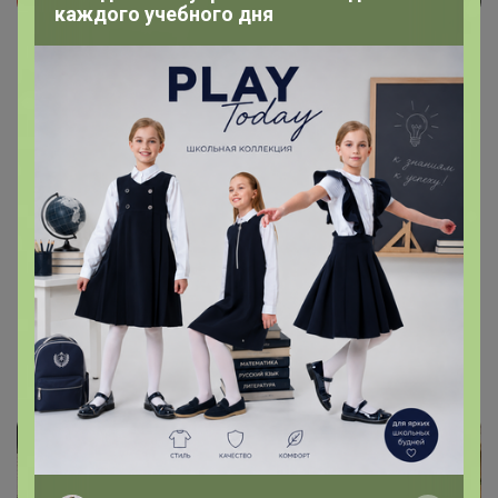
каждого учебного дня
Цена:
337 р.
410 р.
- Наборчик супер. Покупали в подарок,
понравился!!! Упакован оригинально, аккуратно,
упаковка без повреждений!!!