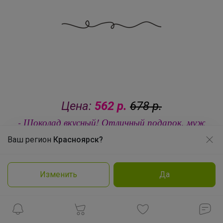
Цена:
562 р.
678 р.
- Шоколад вкусный! Отличный подарок, муж
Брюнетка
танкист оценил
Ваш регион
Красноярск?
Продолжая использовать этот сайт и нажимая кнопку
«Принять», вы даёте согласие на обработку файлов
cookie
Изменить
Да
Подробнее
Принять