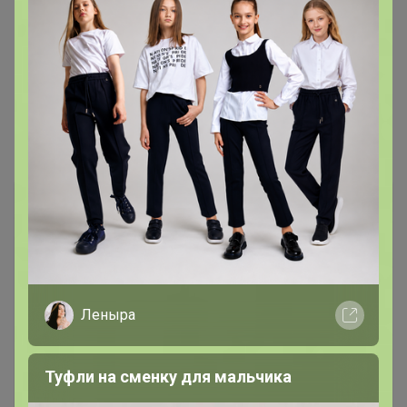
— по ценам крупного опта!
Цена:
738 р.
"- Очень прикольная кружка"
Леныра
Туфли на сменку для мальчика