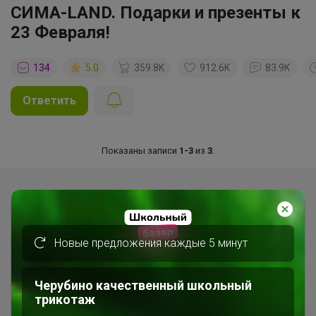
СИМА-LAND. Подарки и презенты к
23 Февраля!
134
5.0
359.8K
912.6K
83.9K
Ответить
Показаны записи
1-3
из
3
.
Новые предложения каждые 5 минут
Черубино качественный школьный
трикотаж