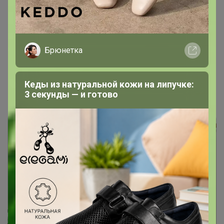
Брюнетка
Цена:
348 р.
Кеды из натуральной кожи на липучке:
- Фартук супер, брала на подарок мужу, очень
3 секунды — и готово
понравился. Качество просто супер.