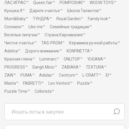
ЛАС ИГРАС™
Queen fair™
POMPOSHKI™
WOOW TOYS™
Крошка Я™
Дарите счастье™
Школа Талантов™
Mum&Baby™
ТУНДРА™
Royal Garden™
Family look™
Соломон™
Like me™
Семейные традиции™
Весёлые липучки™
Страна Карнавалия™
Чистое счастье™
TAS-PROM™
Керамика ручной работы™
Adelica™
Дорого внимание™
KONFINETTA™
Красная глина™
Luminarc™
ONLITOP™
YUGANA™
PROGRESS™
Sangh Micio™
ZABIAKA™
TEXTURA™
ZAIN™
PUMA™
Adidas™
Centrum™
L-CRAFT™
El™
Masta™
FABRETTI™
Leo Ventoni™
Puzzle™
Puzzle Time™
Collorista™