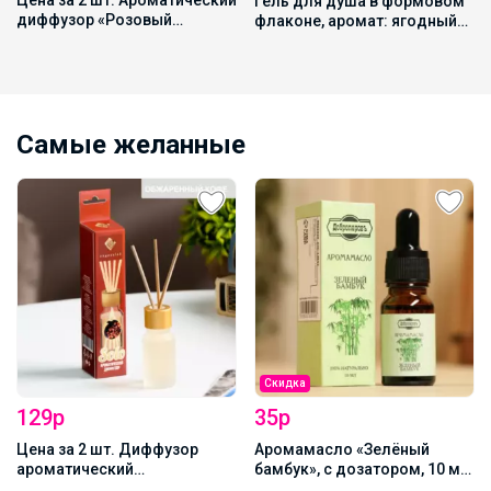
Цена за 2 шт. Ароматический
Гель для душа в формовом
диффузор «Розовый
флаконе, аромат: ягодный
грейпфрут, ландыш, мускус»,
сорбет, 300 мл, URAL LAB
с палочками, для дома, 10
мл
Самые желанные
Скидка
129р
35р
Цена за 2 шт. Диффузор
Аромамасло «Зелёный
ароматический
бамбук», с дозатором, 10 мл
«Обжаренный кофе» 10 мл
«Добропаровъ»