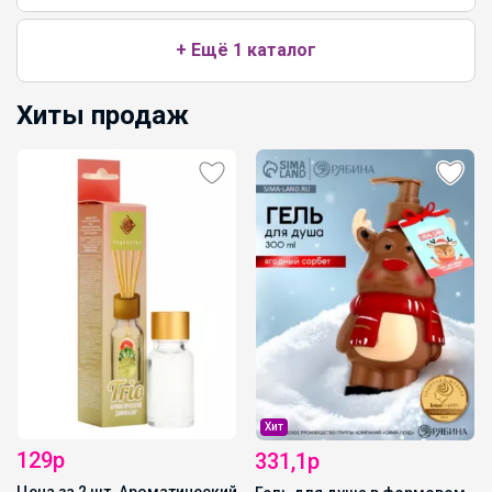
+ Ещё 1 каталог
Хиты продаж
Хит
129р
331,1р