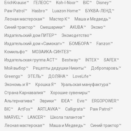
ErichKrause™
ГЕЛЕОС™
Koh-I-Noor™
BIC™
Disney™
Paw Patrol™
Hasbro™
Luazon Home™
БУКВА-ЛЕНД™
Лесная мастерская™
Мастер К™
Маша и Медведь™
Синий трактор™
Смешарики™
AKUBA™
Эксмо™
Издательский дом ПИТЕР™
Эксмодетство™
Издательский дом «Самокат»™
БОМБОРА™
Fanzon™
Комильфо™
МОЗАИКА-СИНТЕЗ™
Издательская группа АСТ™
Bestway™
INTEX™
SAFEX™
Мой выбор™
Рецепты дедушки Никиты™
Добропаровъ™
Greengo™
ЭТЕЛЬ™
ДОЛЯНА™
LoveLife™
Экономь и Я™
Крошка Я™
Уральская мануфактура™
Страна Карнавалия™
Хорошие сувениры™
Альтернатива™
Эврики™
IDEA™
Evis™
ERGOPOWER™
BIC™
ArtFox™
ARTLAVKA™
Calligrata™
Paw Patrol™
MARVEL™
LANCER™
Школа талантов™
Лесная мастерская™
Маша и Медведь™
Синий трактор™