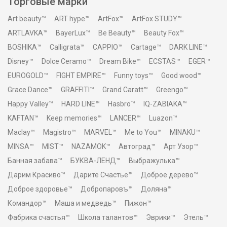
Торговые марки
Art beauty™
ART hype™
ArtFox™
ArtFox STUDY™
ARTLAVKA™
BayerLux™
Be Beauty™
Beauty Fox™
BOSHIKA™
Calligrata™
CAPPIO™
Cartage™
DARK LINE™
Disney™
Dolce Ceramo™
Dream Bike™
ECSTAS™
EGER™
EUROGOLD™
FIGHT EMPIRE™
Funny toys™
Good wood™
Grace Dance™
GRAFFITI™
Grand Caratt™
Greengo™
Happy Valley™
HARD LINE™
Hasbro™
IQ-ZABIAKA™
KAFTAN™
Keep memories™
LANCER™
Luazon™
Maclay™
Magistro™
MARVEL™
Me to You™
MINAKU™
MINSA™
MIST™
NAZAMOK™
Автоград™
Арт Узор™
Банная забава™
БУКВА-ЛЕНД™
Выбражулька™
Дарим Красиво™
Дарите Счастье™
Доброе дерево™
Доброе здоровье™
Добропаровъ™
Доляна™
Командор™
Маша и медведь™
Пижон™
Фабрика счастья™
Школа талантов™
Эврики™
Этель™