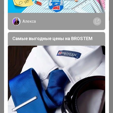
Алекса
Самые выгодные цены на BROSTEM
mrs
Гений СП
22 апреля, 2025 19:10
Леныра
mrs, Здравствуйте, хорошо
Спасибо!