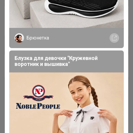
#АКТУАЛЬНОЕ! Выкупаем в первую
очередь
Брюнетка
☂ * НОВИНКИ * - пробуем
17
первыми!
Блузка для девочки "Кружевной
воротник и вышивка"
#ОТЛИВАНТЫ
☂ Арабские бренды. Отливанты
4
☂ ОТЛИВАНТЫ все прочие
58
марки
☂ KILIAN Отливанты
16