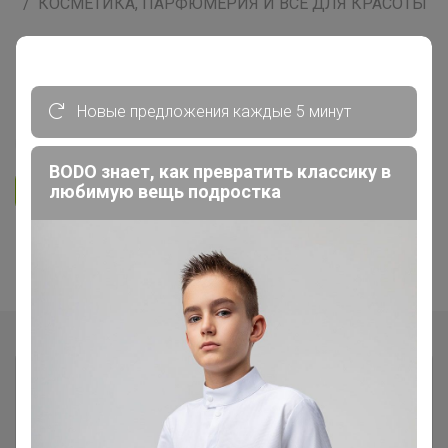
КОСМЕТИКА, ПАРФЮМЕРИЯ И ВСЕ ДЛЯ КРАСОТЫ
Отливанты нишевой парфюмерии.
Новинки в распиве!
Новые предложения каждые 5 минут
337
5.0
131.5K
177.9K
9.5K
BODO знает, как превратить классику в
Ответить
любимую вещь подростка
1
2
3
Показаны записи
1-10
из
28
.