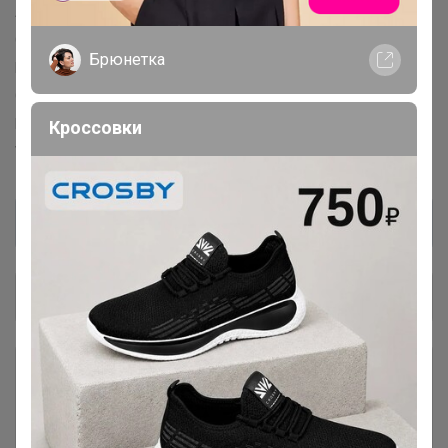
Angela Ciampagna™
Anima Mundi™
CALE Fragrance d'Autore™
Czech&Speake™
Брюнетка
Fiilit Parfum Du Voyage™
Francesca dell'Oro™
Gustave Eiffel™
Label™
Amouage™
Diptyque™
Ex Nihilo™
Nishane™
Nobile 1942™
Parfums de Marly™
Кроссовки
Vilhelm Parfumerie™
Общий каталог
Выкуплено во Франции и в Чехии
3
Мои чаты
1