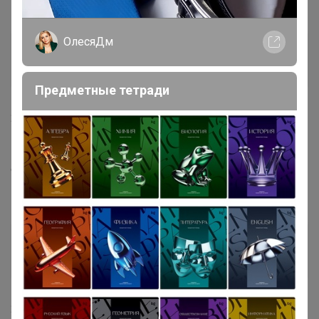
ОлесяДм
mrs
Гений СП
Предметные тетради
22 апреля, 2025 19:43
Леныра
, подскажите, почему так выросла цена
отливанта? 5 мл Африканского бала стоило 925 руб., 10
мл почему-то 2670 руб. Что за математика такая?
Леныра
Организатор СП
22 апреля, 2025 21:55