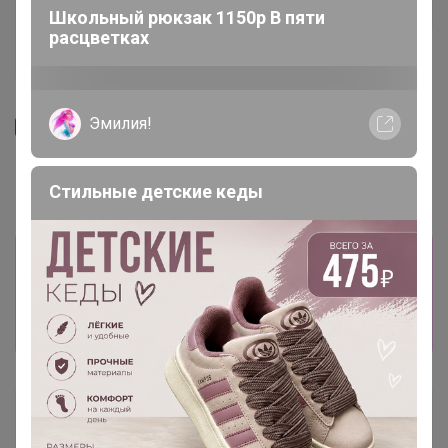
Школьный рюкзак 1150р В пяти
расцветках
410р
От 475р
Attar Collection Fleur de
Arte Olfatto Calar del Sole edp
Santal edp
Эмилия!
Стильные детские кеды
Информация о заказах доступна
лишь членам клуба
Показать
mrs
Гений СП