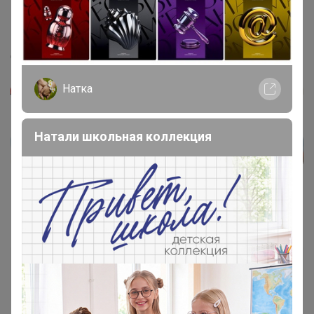
mrs
, Без паники
‌Ошибка конечно же была
Натка
Натали школьная коллекция
mrs
Гений СП