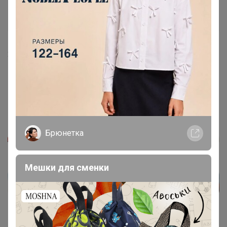
Леныра
Организатор СП
1
24 апреля, 2025 14:41
KATRINA555
, Здравствуйте, пока точный срок сказать
не могу, так как еще 336 в работе
‌Не раньше чем через пару недель
Брюнетка
Мешки для сменки