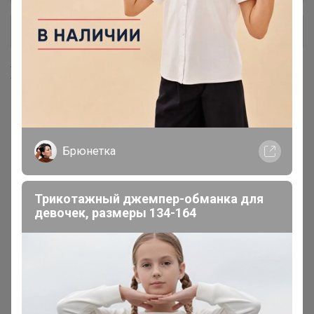
+ Ещё 7 каталогов
Хиты продаж
Выбор экспертов
Брюнетка
Трикотажный джемпер-обманка для
девочек, размеры 134-164
410р
От 780р
Attar Collection Fleur de
TOM FORD LOST CHERRY edp