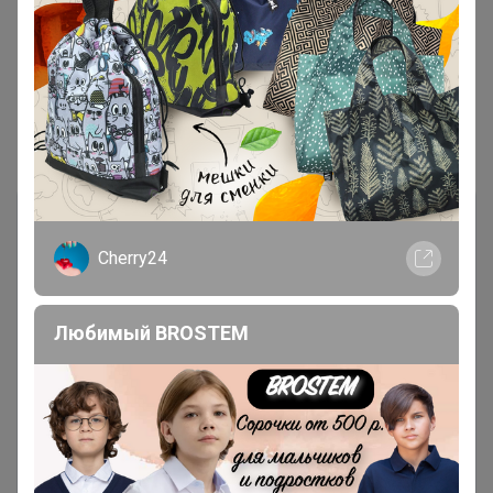
1
2
3
Показаны записи
1-10
из
28
.
Cherry24
Любимый BROSTEM
Чтобы ответить или задать вопрос
необходимо авторизоваться на сайте
Это займет меньше минуты
Войти
Зарегистрироваться