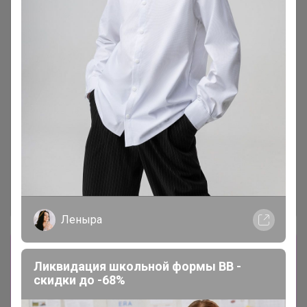
Леныра
Сбор заказов в данной закупке
Ликвидация школьной формы BB -
завершен
скидки до -68%
Перейти к текущей закупке