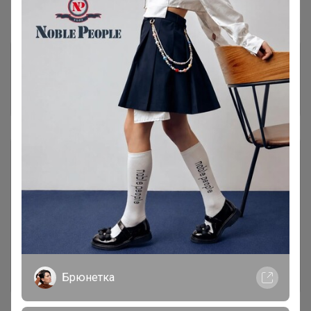
ваша целиком и сразу.
Комментарии к лотам
9.5K
Отзывы участников
25.5K
Описание
Условия участия
Ключевые даты
История проведённых выкупов
Брюнетка