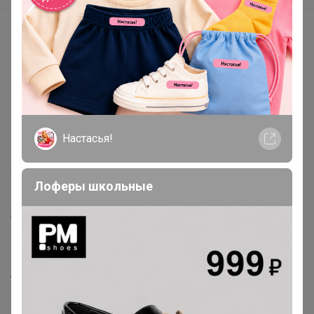
Подарочные сертификаты
Реклама на сайте
Поставщикам
Вакансии
support@24-ok.ru
Настасья!
Написать в поддержку
Защита покупателя
Лоферы школьные
Помощь
О нас
Все предложения
Анонсы
Новости