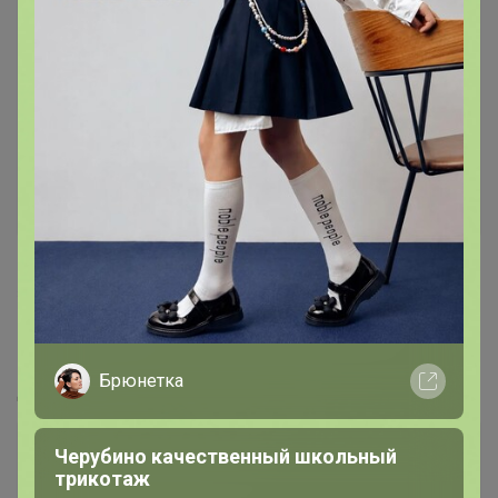
365
5.0
131.5K
177.9K
9.5K
Отливанты нишевой парфюмерии. Летние
новинки!
Брюнетка
Дозаказ до 10 августа
Черубино качественный школьный
трикотаж