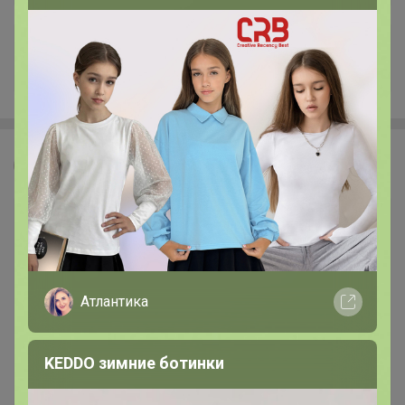
+119
Леныра
Атлантика
KEDDO зимние ботинки