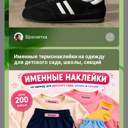
Анонсы
Новости
Поддержка альпак
Брюнетка
Самое выгодное
Хиты продаж
Именные термонаклейки на одежду
Самое желанное
для детского сада, школы, секций
Самое быстрое
Начать зарабатывать с 24-ok
Picabox.ru - Лучшее место для ваших изображений
Розыгрыш - Генератор случайных чисел
Пульс нашего маркетплейса
Укорачиватель ссылок