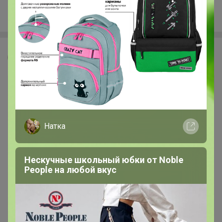
Narciso rodriguez
Леныра
Натка
Нескучные школьный юбки от Nоblе
Реoplе на любой вкус