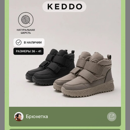
420
5.0
35.7K
114.5K
4.4K
20
100%
Парфюмерия. Выгодно - отливанты, тестеры,
новинки!
Стоп 13 августа
Брюнетка