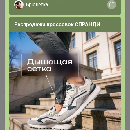
Брюнетка
Распродажа кроссовок СПРАНДИ
420
5.0
35.8K
114.6K
4.4K
20
100%
Парфюмерия. Выгодно - отливанты, тестеры,
новинки!
Стоп 13 августа