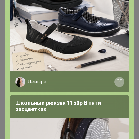
Бесплатная выдача
25
5.0
62K
358.3K
13.6K
ЛЕТНИЙ SALE - 10%. ЧАСЫ MULTIBRAND. COACH,
Calvin Klein, GUESS, Michael Kors, A|X, DIESEL,
Fossil, BOSS и другие бренды.
Стоп 21 августа
Леныра
Школьный рюкзак 1150р В пяти
расцветках
+2.1K