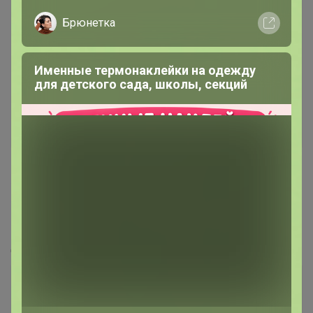
Брюнетка
Именные термонаклейки на одежду
для детского сада, школы, секций
365
5.0
131.6K
178.1K
9.5K
Отливанты нишевой парфюмерии. Летние
новинки!
Дозаказ до 10 августа