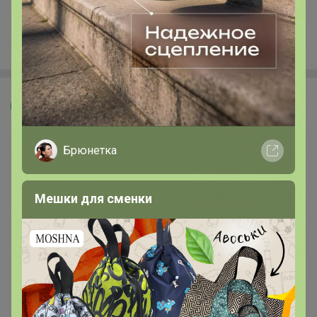
+9K
Velvet
Брюнетка
Мешки для сменки