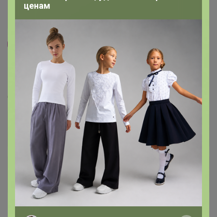
ценам
50
5.0
62K
358.3K
13.6K
БРABEКТО в наличии в Красноярске. Для собак
и кошек от клещей и паразитов.
Стоп 21 августа
+15