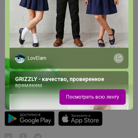
Самое выгодное
Хиты продаж
Самое желанное
Самое быстрое
Начать зарабатывать с 24-ok
LovEIam
Picabox.ru - Лучшее место для ваших изображений
Розыгрыш - Генератор случайных чисел
GRIZZLY - качество, проверенное
Пульс нашего маркетплейса
временем
Укорачиватель ссылок
Посмотреть всю ленту