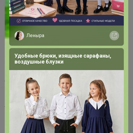
Подарочные сертификаты
Реклама на сайте
Поставщикам
Вакансии
Леныра
support@24-ok.ru
Написать в поддержку
Удобные брюки, изящные сарафаны,
воздушные блузки
Защита покупателя
Помощь
О нас
Все предложения
Анонсы
Новости
Поддержка альпак