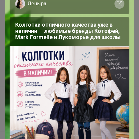
Леныра
Колготки отличного качества уже в
Реклама
наличии — любимые бренды Котофей,
Mark Formelle и Лукоморье для школы
Как здесь все устроено?
Как сделать заказ?
Как получить?
Доставка
Шоурумы
Торговые марки
Наша команда
В наличии