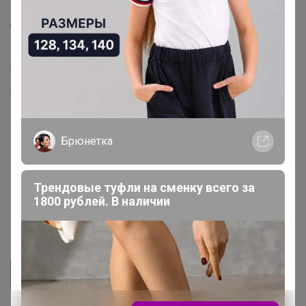
Самое выгодное
Хиты продаж
Самое желанное
Самое быстрое
Начать зарабатывать с 24-ok
Брюнетка
Picabox.ru - Лучшее место для ваших изображений
Розыгрыш - Генератор случайных чисел
Трендовые туфли на сменку всего за
Пульс нашего маркетплейса
1800 рублей. В наличии
Укорачиватель ссылок