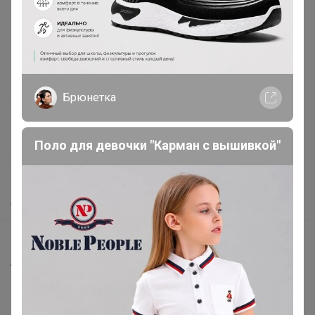
Подарочные сертификаты
Реклама на сайте
Поставщикам
Вакансии
Брюнетка
support@24-ok.ru
Написать в поддержку
Поло для девочки "Карман с вышивкой"
Защита покупателя
Помощь
О нас
Все предложения
Анонсы
Новости
Поддержка альпак