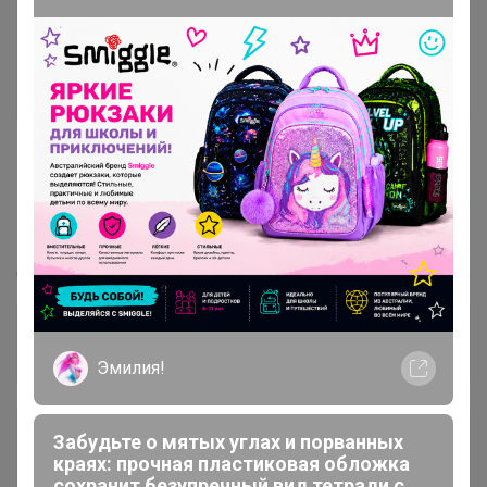
406
5.0
135.5K
324.6K
10.7K
14
Стоп
Парфюмерная лавка редкостей. Поступление
новинок!
Стоп 06 августа
Эмилия!
Забудьте о мятых углах и порванных
+28.8K
краях: прочная пластиковая обложка
сохранит безупречный вид тетради с