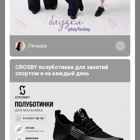
Реклама
Леныра
Как здесь все устроено?
Как сделать заказ?
CROSBY полуботинки для занятий
спортом и на каждый день
Как получить?
Доставка
Шоурумы
Торговые марки
Наша команда
В наличии