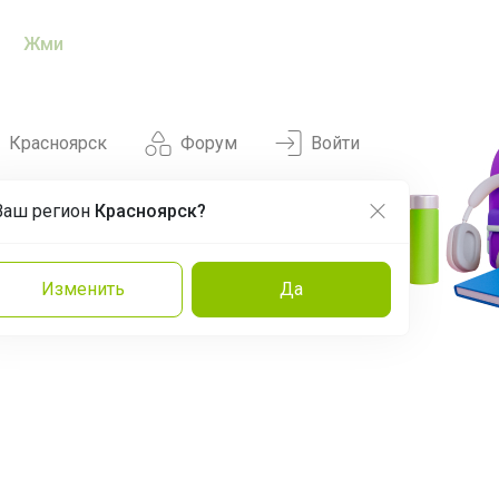
Жми
Красноярск
Форум
Войти
Ваш регион
Красноярск?
Нравится
Заказы
Изменить
Да
и
Команда
Торговые марки
Эксперты