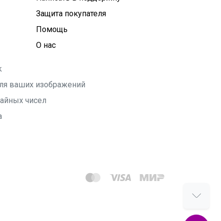
Защита покупателя
Помощь
О нас
k
 для ваших изображений
чайных чисел
а