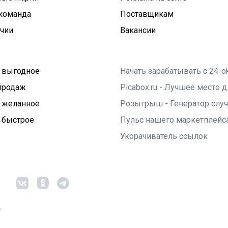
команда
Поставщикам
ичии
Вакансии
 выгодное
Начать зарабатывать с 24-o
продаж
Picabox.ru - Лучшее место
 желанное
Розыгрыш - Генератор слу
 быстрое
Пульс нашего маркетплейс
Укорачиватель ссылок
6