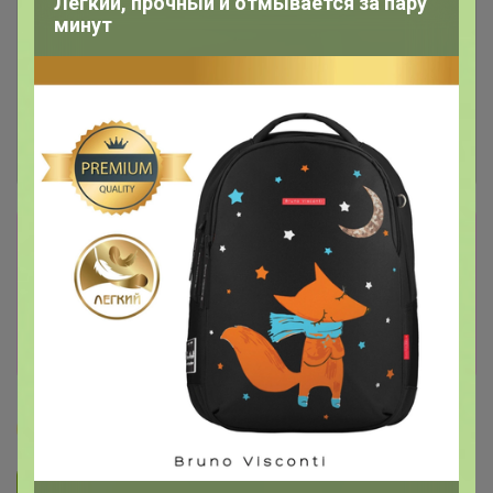
Легкий, прочный и отмывается за пару
минут
Сбор заказов в данной закупке
завершен.
К сожалению организатор еще не открыл
новую. Подпишитесь на новости закупки,
чтобы быть в курсе её открытия!
Бонифаций
Подписаться на закупку
3.1K