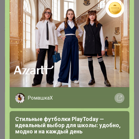
-50%
1 528р
Комплексный коллаген с
гиалуроновой кислотой,
Лютеин с ликопином и бета-
биотином и витамином С
каротином, 60 капс. NS
200г, ананас
Информация о заказах доступна
лишь членам клуба
Показать
РомашкаХ
Nesti
Стильные футболки PlayToday —
Гений СП
идеальный выбор для школы: удобно,
модно и на каждый день