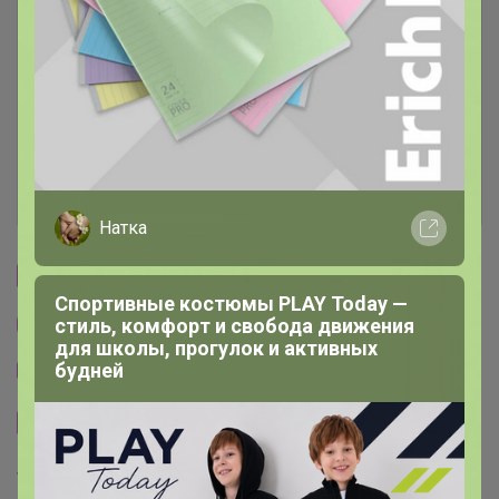
Описание
Условия участия
Ключевые даты
История проведённых выкупов
Натка
Cтраничка организатора
Спортивные костюмы PLAY Today —
стиль, комфорт и свобода движения
Другие СП организатора Бонифаций
для школы, прогулок и активных
будней
Тема отзывов
Сайт закупки
Торговые марки