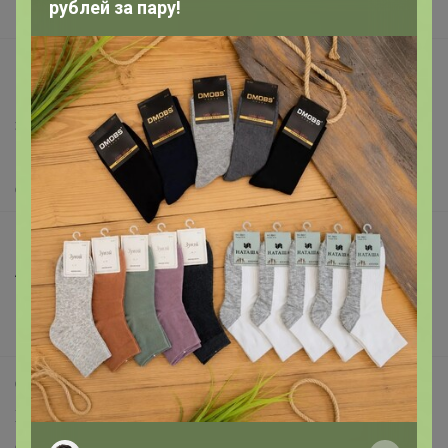
рублей за пару!
Вакансии
support@24-ok.ru
Написать в поддержку
Защита покупателя
Помощь
О нас
Все предложения
Анонсы
Новости
Поддержка альпак
Самое выгодное
Хиты продаж