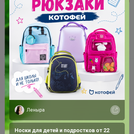
Реклама
Как здесь все устроено?
Как сделать заказ?
Как получить?
Доставка
Шоурумы
Торговые марки
Наша команда
В наличии
Леныра
Подарочные сертификаты
Реклама на сайте
Поставщикам
Носки для детей и подростков от 22