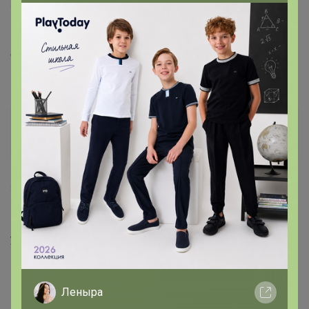
30 июля, 2024 16:40
Бонифаций
, здравствуйте. Подскажите у вас в закупке
есть бетаин? Я его видела в фирме Naturalsupp, если
можно добавьте его в закупку.
дима
Великий магистр
31 июля, 2024 19:06
Бонифаций
, Добрый вечер. Можно узнать когда заказ
уедет в Ц Р?
Леныра