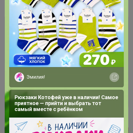
Показаны записи
1-6
из
6
.
Чтобы ответить или задать вопрос
необходимо авторизоваться на сайте
Эмилия!
Это займет меньше минуты
Войти
Зарегистрироваться
Рюкзаки Котофей уже в наличии! Самое
приятное — прийти и выбрать тот
самый вместе с ребёнком