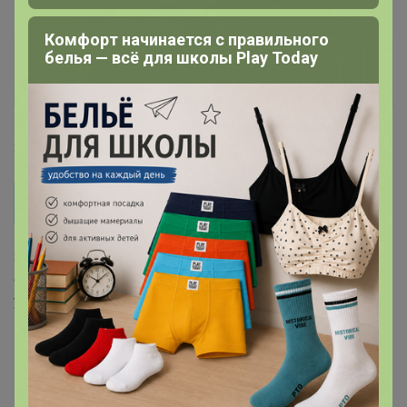
Комфорт начинается с правильного
белья — всё для школы Play Today
Бонифаций
Серебряный организатор
1
31 июля, 2024 19:14
дима
Бонифаций, Добрый вечер. Можно узнать когда
заказ уедет в Ц Р?‌
Здравствуйте! Для вашего удобства все популярные и
ежедневные вопросы подробно прописаны в
условиях закупки.