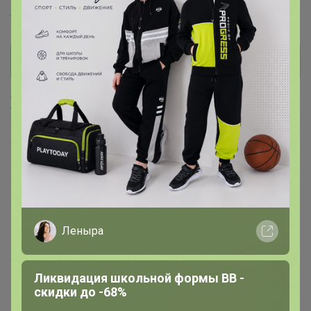
Академия-Т™
Be First™
Хиты продаж
Выбор экспертов
Выбор экспертов
Леныра
Новинка
545р
Ликвидация школьной формы BB -
скидки до -68%
-49%
1 066р
Хит
Комплекс питьевой