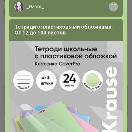
_Настя_
Подписаться на организатора
2.6K
Тетради с пластиковыми обложками.
В архиве
Собрано
От 12 до 100 листов
—
100 %
~ 4 дня
Ожидание
Пристрой
1 лот
Комментарии к лотам
3.4K
Отзывы участников
15.4K