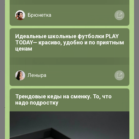
Хиты продаж
Брюнетка
Идеальные школьные футболки PLAY
TODAY— красиво, удобно и по приятным
ценам
Леныра
Скидка
Скидка
Трендовые кеды на сменку. То, что
480р
680р
надо подростку
TS521 (т.бирюза) Футболка
G145-RD-6035 (джинс)
мужская короткий рукав
Футболка мужская короткий
рукав