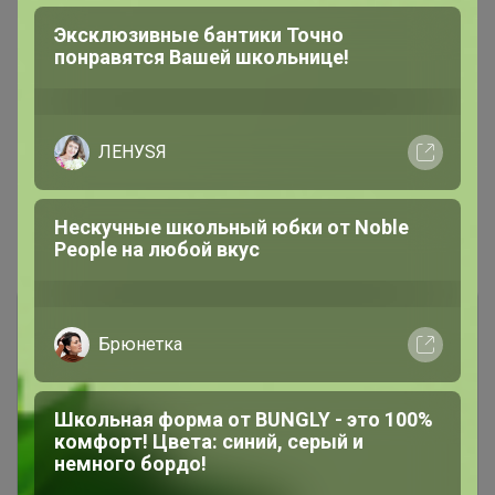
Эксклюзивные бантики Точно
понравятся Вашей школьнице!
ЛЕНУSЯ
Нескучные школьный юбки от Nоblе
Показаны записи
1-3
из
3
.
Реoplе на любой вкус
Брюнетка
Школьная форма от BUNGLY - это 100%
комфорт! Цвета: синий, серый и
немного бордо!
Чтобы ответить или задать вопрос
необходимо авторизоваться на сайте