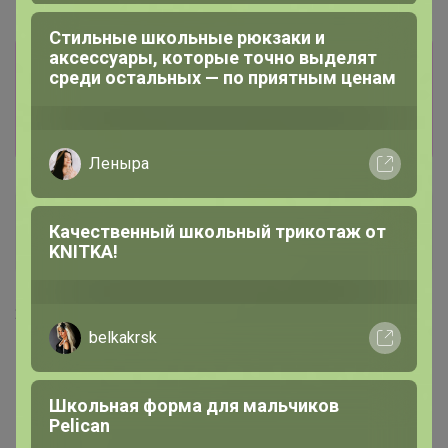
Стильные школьные рюкзаки и
аксессуары, которые точно выделят
Информация о заказах доступна
среди остальных — по приятным ценам
лишь членам клуба
Показать
Леныра
Артемида
Качественный школьный трикотаж от
Бронзовый организатор
KNITKA!
24 апреля, 2024 09:08
belkakrsk
Школьная форма для мальчиков
Pelican