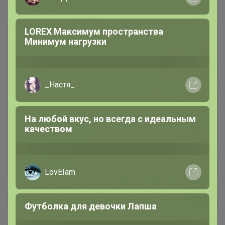
#Аксессуары
LOREX Максимум пространства
Бабочки
248
Минимум нагрузки
Галстуки
154
_Настя_
Запонки и зажимы
62
На любой вкус, но всегда с идеальным
качеством
Карманные платки
6
Платки шейные
31
LovEIam
+ Ещё 15 каталогов
Футболка для девочки Лапша