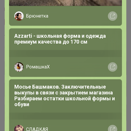
Другие СП организатора Артемида
Брюнетка
Сайт закупки
Azzarti - школьная форма и одежда
Торговые марки
премиум качества до 170 см
GREG™
BERTHIER™
T-lab™
KATHARINA KROSS™
РомашкаХ
Мосье Башмаков. Заключительные
Общий каталог
выкупы в связи с закрытием магазина
Разбираем остатки школьной формы и
обуви
*** РАСПРОДАЖА ***
162
СЛАДКАЯ