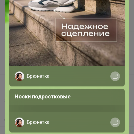
Торговые марки
Наша команда
В наличии
Подарочные сертификаты
Реклама на сайте
Поставщикам
Вакансии
Брюнетка
support@24-ok.ru
Написать в поддержку
Носки подростковые
Защита покупателя
Помощь
О нас
Брюнетка