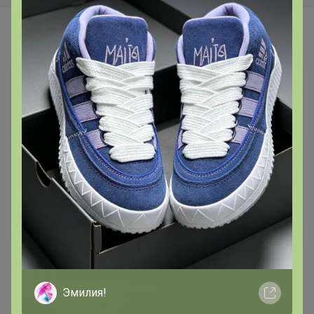
Самые желанные
Новинка
Новинка
1 280р
1 035р
G145-KM-OR1013 (зеленый)
G145-KO-SAS5000 (белый)
Эмилия!
Футболка мужская короткий
Футболка мужская короткий
рукав
рукав