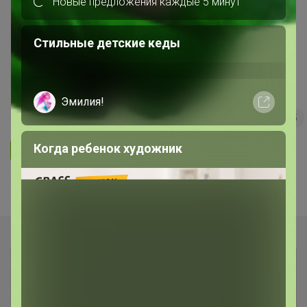
Новые предложения каждые 5 минут
ОДЕЖДА ДЛЯ ВЗРОСЛЫХ
GREG, CASINO - футболки от 480
Стильные детские кеды
рублей! Сорочки на разный рост!
Поло, платья, кардиганы!
Эмилия!
181
4.9
6K
47.1K
1.1K
15
Когда ребенок художник
Ответить
Показаны записи
1-3
из
3
.