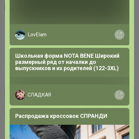
Подписаться на организатора
1.7K
В архиве
Собрано
—
84 %
LovEIam
~ 15 дней
Ожидание
Школьная форма NOTA BENE Широкий
размерный ряд от началки до
выпускников и их родителей (122-3XL)
Пристрой
1 лот
Комментарии к лотам
1.1K
СЛАДКАЯ
Отзывы участников
1.7K
Распродажа кроссовок СПРАНДИ
Новости