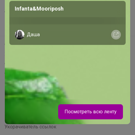
Все предложения
Infanta&Mooriposh
Анонсы
Новости
Поддержка альпак
Даша
Самое выгодное
Хиты продаж
Самое желанное
Самое быстрое
Начать зарабатывать с 24-ok
Picabox.ru - Лучшее место для ваших изображений
Розыгрыш - Генератор случайных чисел
Посмотреть всю ленту
Пульс нашего маркетплейса
Укорачиватель ссылок