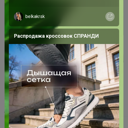
Это займет меньше минуты
belkakrsk
Войти
Зарегистрироваться
Распродажа кроссовок СПРАНДИ
Реклама
Как здесь все устроено?
Как сделать заказ?
Как получить?
Доставка
Шоурумы