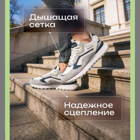
Прямая оплата! Отписка по прямой оплате
встает до 30 минут! ТЕПЕРЬ МОЖНО
ПЛАТИТЬ ПО КУАР-КОДУ (СБП) ОЧЕНЬ
УДОБНО, БЕЗ ЛИШНИХ ЦИФР И ДАННЫХ
КАРТ! ОТПИСКА ВСТАЕТ СРАЗУ.
Описание
Условия участия
Ключевые даты
История проведённых выкупов
Cтраничка организатора