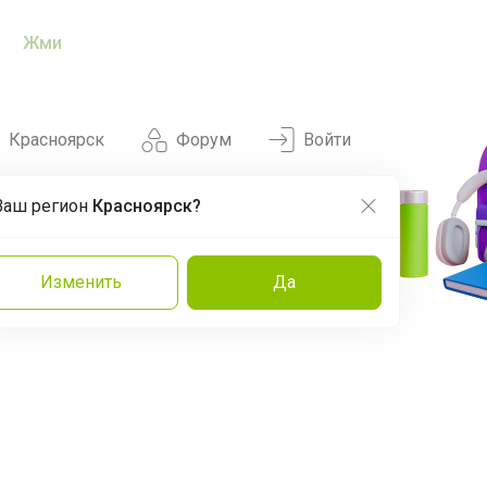
Жми
Красноярск
Форум
Войти
Ваш регион
Красноярск?
Нравится
Заказы
Изменить
Да
и
Команда
Торговые марки
Эксперты