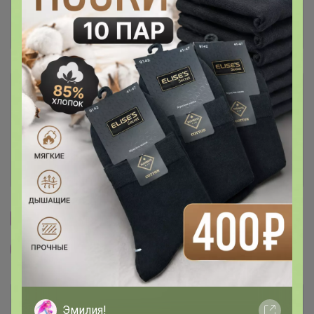
Отзывы участников
333
Условия участия
Ключевые даты
История проведённых выкупов
Cтраничка организатора
Другие СП организатора Леныра
Эмилия!