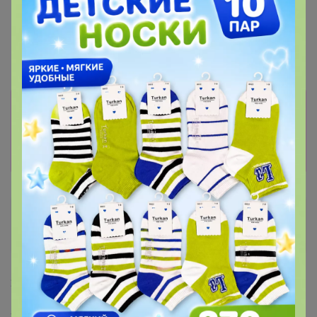
120р
Флакон "Драген" 50ml
Информация о заказах доступна
лишь членам клуба
Показать
Tarantula
Кандидат в магистры
23 мая, 2023 13:18
Здравствуйте! Подскажите, когда ожидаем закупку?)