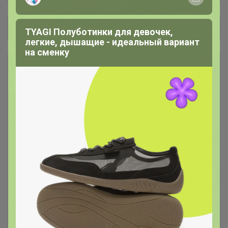
Общий каталог
TYAGI Полуботинки для девочек,
легкие, дышащие - идеальный вариант
на сменку
Аксессуары для распива
65
Аромасаше. СПРЕИ для дома
36
ВОСК насыпной
4
Женская наливная парфюмерия
31
Мерцающая соль
25