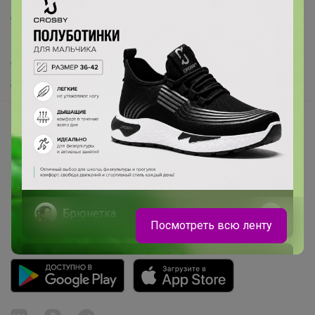
Самое выгодное
Хиты продаж
Самое желанное
Самое быстрое
Начать зарабатывать с 24-ok
Picabox.ru - Лучшее место для ваших изображений
Розыгрыш - Генератор случайных чисел
Пульс нашего маркетплейса
Укорачиватель ссылок
Брюнетка
Посмотреть всю ленту
Распродажа школьной обуви ELEGAMI
до конца июля