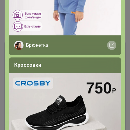
Показаны записи
1-4
из
4
.
Брюнетка
Кроссовки
Чтобы ответить или задать вопрос
необходимо авторизоваться на сайте
Это займет меньше минуты
Войти
Зарегистрироваться