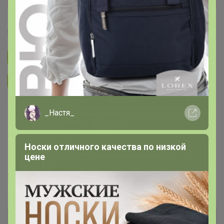
Леныра
Подписаться на закупку
111
Подписаться на организатора
10.4K
_Настя_
В архиве
—
Носки отличного качества по низкой
~ 14 дней
Ожидание
цене
Пристрой
44 лота
Комментарии к лотам
203