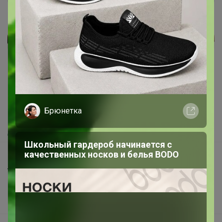
Реклама
Как здесь все устроено?
Как сделать заказ?
Брюнетка
Как получить?
Доставка
Школьный гардероб начинается с
качественных носков и белья BODO
Шоурумы
Торговые марки
Наша команда
В наличии