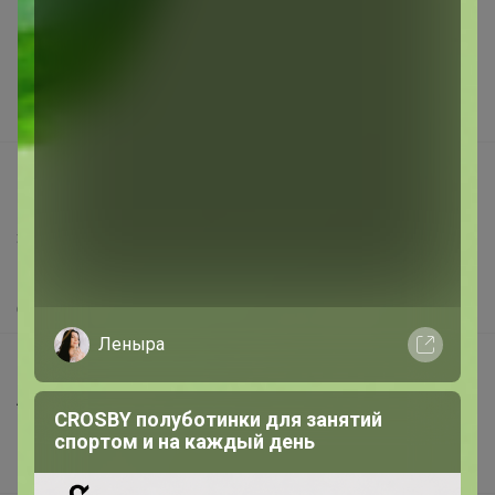
Подарочные сертификаты
Реклама на сайте
Поставщикам
Вакансии
support@24-ok.ru
Написать в поддержку
Защита покупателя
Помощь
О нас
Леныра
Все предложения
Анонсы
CROSBY полуботинки для занятий
Новости
спортом и на каждый день
Поддержка альпак