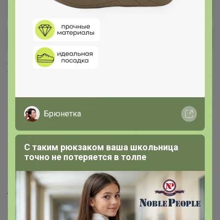
Мужская наливная парфюмерия
1
+ Ещё 4 каталога
Хиты продаж
Брюнетка
С таким рюкзаком ваша школьница
точно не потеряется в толпе
29р
29р
Tiny Спрей металлический
Tiny Спрей металлический
серебряного цвета + крышка
золотого цвета + крышка 3
3 мл
мл