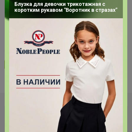
КОСМЕТИКА, ПАРФЮМЕРИЯ И ВСЕ ДЛЯ КРАСОТЫ
Блузка для девочки трикотажная с
коротким рукавом "Воротник в стразах"
Флакончики для парфюма,
диффузоров, автоароматизаторов,
пластиковые бутылочки
47
5K
5.8K
203
14
Ответить
Показаны записи
1-4
из
4
.