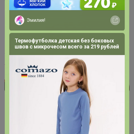
Эмилия!
Леныра
Организатор СП
Термофутболка детская без боковых
швов с микрочесом всего за 219 рублей
1
23 мая, 2023 13:34
Tarantula
, Здравствуйте. на неделе